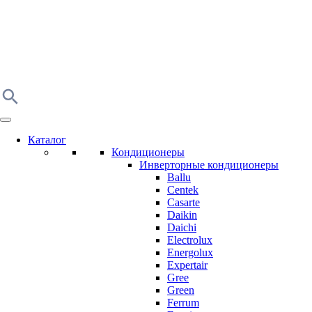
Каталог
Кондиционеры
Инверторные кондиционеры
Ballu
Centek
Casarte
Daikin
Daichi
Electrolux
Energolux
Expertair
Gree
Green
Ferrum