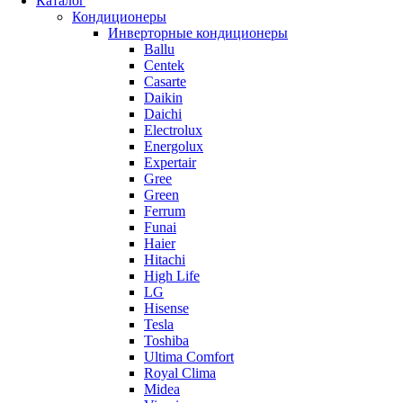
Каталог
Кондиционеры
Инверторные кондиционеры
Ballu
Centek
Casarte
Daikin
Daichi
Electrolux
Energolux
Expertair
Gree
Green
Ferrum
Funai
Haier
Hitachi
High Life
LG
Hisense
Tesla
Toshiba
Ultima Comfort
Royal Clima
Midea