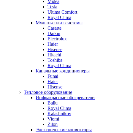
Midea
Tesla
Ultima Comfort
Royal Clima
Мульти-сплит системы
Casarte
Daikin
Electrolux
Haier
Hisense
Hitachi
Toshiba
Royal Clima
Канальные кондиционеры
Funai
Haier
Hisense
Тепловое оборудование
Инфракрасные обогреватели
Ballu
Royal Clima
Kalashnikov
Viomi
Zilon
Электрические конвекторы