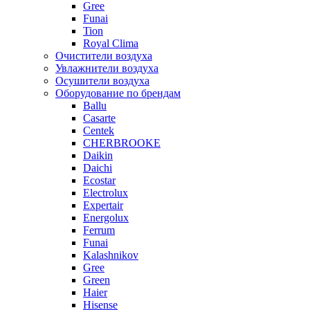
Gree
Funai
Tion
Royal Clima
Очистители воздуха
Увлажнители воздуха
Осушители воздуха
Оборудование по брендам
Ballu
Casarte
Centek
CHERBROOKE
Daikin
Daichi
Ecostar
Electrolux
Expertair
Energolux
Ferrum
Funai
Kalashnikov
Gree
Grеen
Haier
Hisense