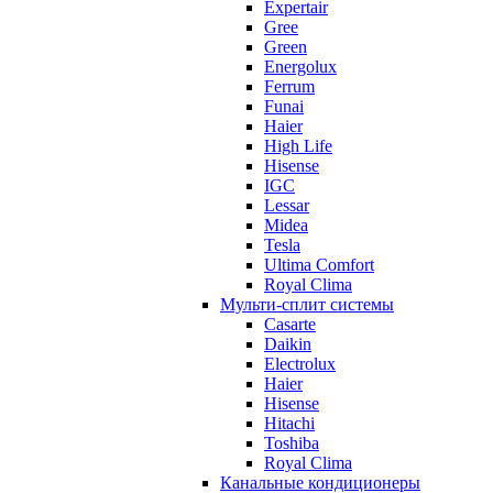
Expertair
Gree
Green
Energolux
Ferrum
Funai
Haier
High Life
Hisense
IGC
Lessar
Midea
Tesla
Ultima Comfort
Royal Clima
Мульти-сплит системы
Casarte
Daikin
Electrolux
Haier
Hisense
Hitachi
Toshiba
Royal Clima
Канальные кондиционеры