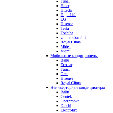
Funai
Haier
Hitachi
High Life
LG
Hisense
Tesla
Toshiba
Ultima Comfort
Royal Clima
Midea
Viomi
Мобильные кондиционеры
Ballu
Ecostar
Funai
Gree
Hisense
Royal Clima
Неинверторные кондиционеры
Ballu
Centek
Cherbrooke
Daichi
Electrolux