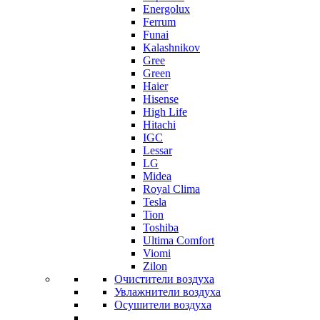
Energolux
Ferrum
Funai
Kalashnikov
Gree
Grеen
Haier
Hisense
High Life
Hitachi
IGC
Lessar
LG
Midea
Royal Clima
Tesla
Tion
Toshiba
Ultima Comfort
Viomi
Zilon
Очистители воздуха
Увлажнители воздуха
Осушители воздуха