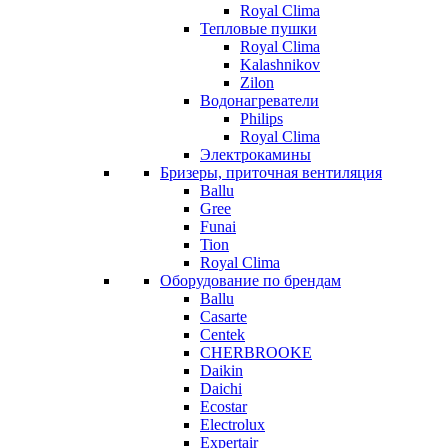
Royal Clima
Тепловые пушки
Royal Clima
Kalashnikov
Zilon
Водонагреватели
Philips
Royal Clima
Электрокамины
Бризеры, приточная вентиляция
Ballu
Gree
Funai
Tion
Royal Clima
Оборудование по брендам
Ballu
Casarte
Centek
CHERBROOKE
Daikin
Daichi
Ecostar
Electrolux
Expertair