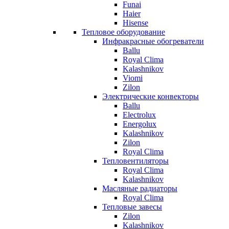
Funai
Haier
Hisense
Тепловое оборудование
Инфракрасные обогреватели
Ballu
Royal Clima
Kalashnikov
Viomi
Zilon
Электрические конвекторы
Ballu
Electrolux
Energolux
Kalashnikov
Zilon
Royal Clima
Тепловентиляторы
Royal Clima
Kalashnikov
Масляные радиаторы
Royal Clima
Тепловые завесы
Zilon
Kalashnikov