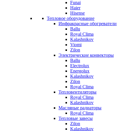
Funai
Haier
Hisense
Тепловое оборудование
Инфракрасные обогреватели
Ballu
Royal Clima
Kalashnikov
Viomi
Zilon
Электрические конвекторы
Ballu
Electrolux
Energolux
Kalashnikov
Zilon
Royal Clima
Тепловентиляторы
Royal Clima
Kalashnikov
Масляные радиаторы
Royal Clima
Тепловые завесы
Zilon
Kalashnikov