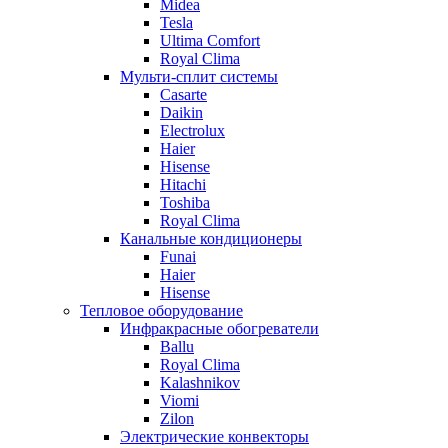
Midea
Tesla
Ultima Comfort
Royal Clima
Мульти-сплит системы
Casarte
Daikin
Electrolux
Haier
Hisense
Hitachi
Toshiba
Royal Clima
Канальные кондиционеры
Funai
Haier
Hisense
Тепловое оборудование
Инфракрасные обогреватели
Ballu
Royal Clima
Kalashnikov
Viomi
Zilon
Электрические конвекторы