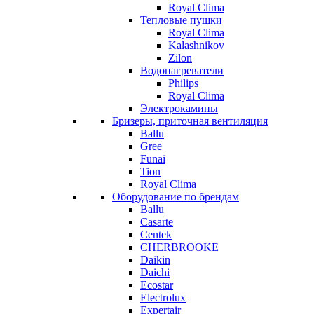
Royal Clima
Тепловые пушки
Royal Clima
Kalashnikov
Zilon
Водонагреватели
Philips
Royal Clima
Электрокамины
Бризеры, приточная вентиляция
Ballu
Gree
Funai
Tion
Royal Clima
Оборудование по брендам
Ballu
Casarte
Centek
CHERBROOKE
Daikin
Daichi
Ecostar
Electrolux
Expertair