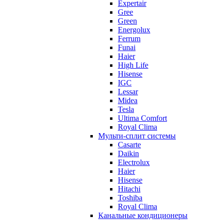
Expertair
Gree
Green
Energolux
Ferrum
Funai
Haier
High Life
Hisense
IGC
Lessar
Midea
Tesla
Ultima Comfort
Royal Clima
Мульти-сплит системы
Casarte
Daikin
Electrolux
Haier
Hisense
Hitachi
Toshiba
Royal Clima
Канальные кондиционеры