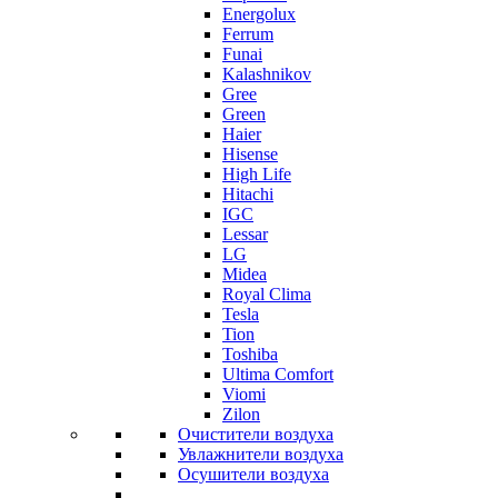
Energolux
Ferrum
Funai
Kalashnikov
Gree
Grеen
Haier
Hisense
High Life
Hitachi
IGC
Lessar
LG
Midea
Royal Clima
Tesla
Tion
Toshiba
Ultima Comfort
Viomi
Zilon
Очистители воздуха
Увлажнители воздуха
Осушители воздуха