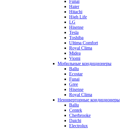
Funai
Haier
Hitachi
High Life
LG
Hisense
Tesla
Toshiba
Ultima Comfort
Royal Clima
Midea
Viomi
Мобильные кондиционеры
Ballu
Ecostar
Funai
Gree
Hisense
Royal Clima
Неинверторные кондиционеры
Ballu
Centek
Cherbrooke
Daichi
Electrolux