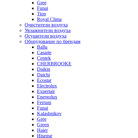
Gree
Funai
Tion
Royal Clima
Очистители воздуха
Увлажнители воздуха
Осушители воздуха
Оборудование по брендам
Ballu
Casarte
Centek
CHERBROOKE
Daikin
Daichi
Ecostar
Electrolux
Expertair
Energolux
Ferrum
Funai
Kalashnikov
Gree
Grеen
Haier
Hisense