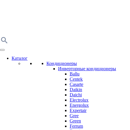
Каталог
Кондиционеры
Инверторные кондиционеры
Ballu
Centek
Casarte
Daikin
Daichi
Electrolux
Energolux
Expertair
Gree
Green
Ferrum