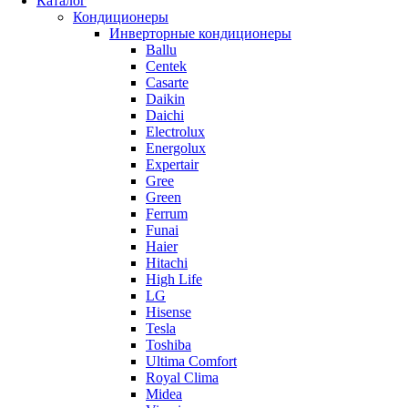
Каталог
Кондиционеры
Инверторные кондиционеры
Ballu
Centek
Casarte
Daikin
Daichi
Electrolux
Energolux
Expertair
Gree
Green
Ferrum
Funai
Haier
Hitachi
High Life
LG
Hisense
Tesla
Toshiba
Ultima Comfort
Royal Clima
Midea