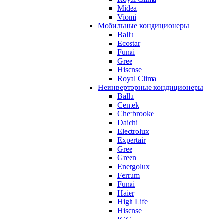
Midea
Viomi
Мобильные кондиционеры
Ballu
Ecostar
Funai
Gree
Hisense
Royal Clima
Неинверторные кондиционеры
Ballu
Centek
Cherbrooke
Daichi
Electrolux
Expertair
Gree
Green
Energolux
Ferrum
Funai
Haier
High Life
Hisense