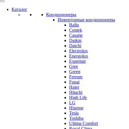
Каталог
Кондиционеры
Инверторные кондиционеры
Ballu
Centek
Casarte
Daikin
Daichi
Electrolux
Energolux
Expertair
Gree
Green
Ferrum
Funai
Haier
Hitachi
High Life
LG
Hisense
Tesla
Toshiba
Ultima Comfort
Royal Clima