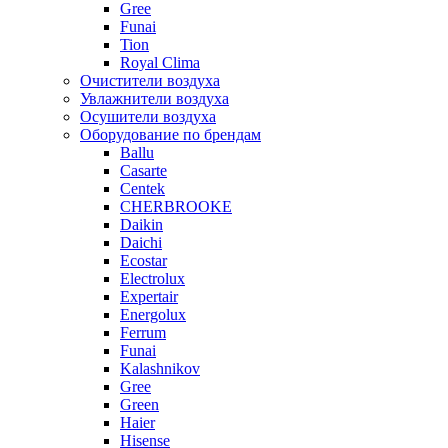
Gree
Funai
Tion
Royal Clima
Очистители воздуха
Увлажнители воздуха
Осушители воздуха
Оборудование по брендам
Ballu
Casarte
Centek
CHERBROOKE
Daikin
Daichi
Ecostar
Electrolux
Expertair
Energolux
Ferrum
Funai
Kalashnikov
Gree
Grеen
Haier
Hisense