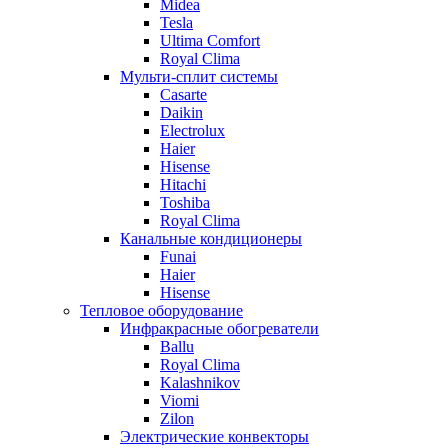
Midea
Tesla
Ultima Comfort
Royal Clima
Мульти-сплит системы
Casarte
Daikin
Electrolux
Haier
Hisense
Hitachi
Toshiba
Royal Clima
Канальные кондиционеры
Funai
Haier
Hisense
Тепловое оборудование
Инфракрасные обогреватели
Ballu
Royal Clima
Kalashnikov
Viomi
Zilon
Электрические конвекторы