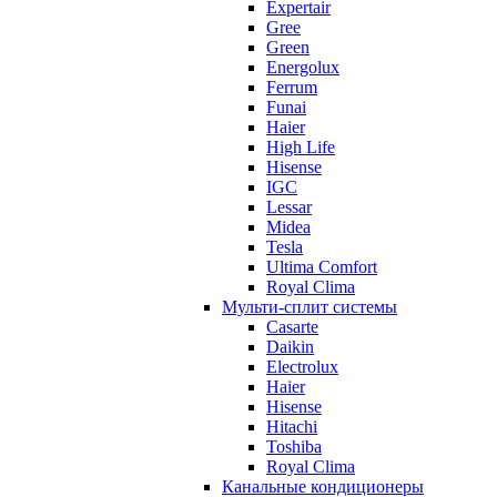
Expertair
Gree
Green
Energolux
Ferrum
Funai
Haier
High Life
Hisense
IGC
Lessar
Midea
Tesla
Ultima Comfort
Royal Clima
Мульти-сплит системы
Casarte
Daikin
Electrolux
Haier
Hisense
Hitachi
Toshiba
Royal Clima
Канальные кондиционеры