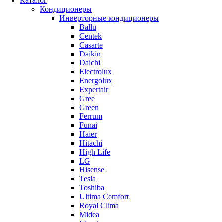
Каталог
Кондиционеры
Инверторные кондиционеры
Ballu
Centek
Casarte
Daikin
Daichi
Electrolux
Energolux
Expertair
Gree
Green
Ferrum
Funai
Haier
Hitachi
High Life
LG
Hisense
Tesla
Toshiba
Ultima Comfort
Royal Clima
Midea