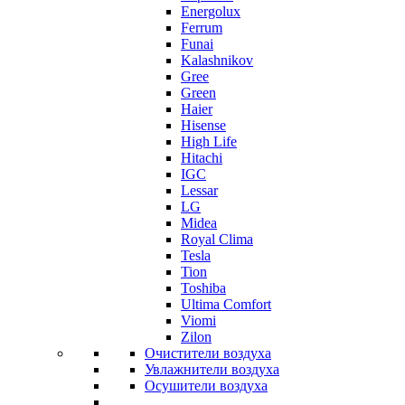
Energolux
Ferrum
Funai
Kalashnikov
Gree
Grеen
Haier
Hisense
High Life
Hitachi
IGC
Lessar
LG
Midea
Royal Clima
Tesla
Tion
Toshiba
Ultima Comfort
Viomi
Zilon
Очистители воздуха
Увлажнители воздуха
Осушители воздуха