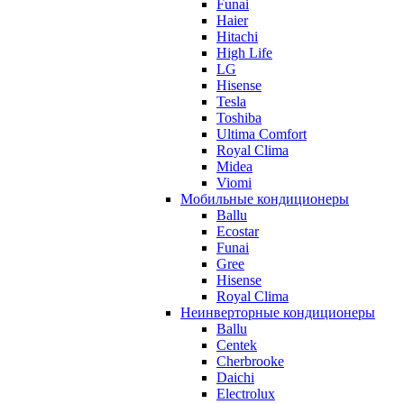
Funai
Haier
Hitachi
High Life
LG
Hisense
Tesla
Toshiba
Ultima Comfort
Royal Clima
Midea
Viomi
Мобильные кондиционеры
Ballu
Ecostar
Funai
Gree
Hisense
Royal Clima
Неинверторные кондиционеры
Ballu
Centek
Cherbrooke
Daichi
Electrolux