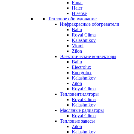
Funai
Haier
Hisense
Тепловое оборудование
Инфракрасные обогреватели
Ballu
Royal Clima
Kalashnikov
Viomi
Zilon
Электрические конвекторы
Ballu
Electrolux
Energolux
Kalashnikov
Zilon
Royal Clima
Тепловентиляторы
Royal Clima
Kalashnikov
Масляные радиаторы
Royal Clima
Тепловые завесы
Zilon
Kalashnikov