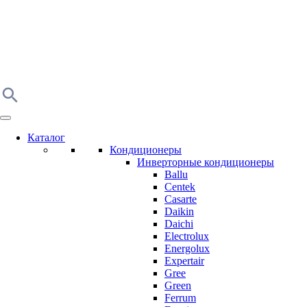
Каталог
Кондиционеры
Инверторные кондиционеры
Ballu
Centek
Casarte
Daikin
Daichi
Electrolux
Energolux
Expertair
Gree
Green
Ferrum