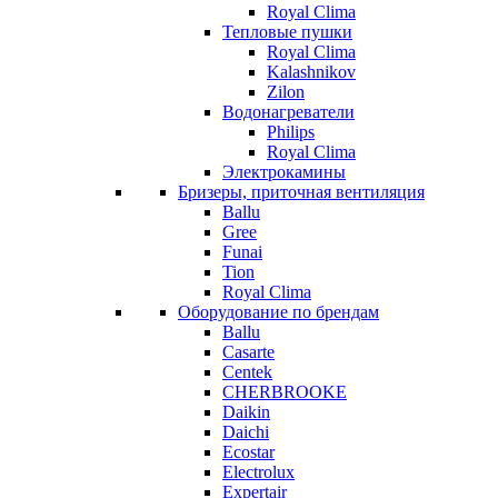
Royal Clima
Тепловые пушки
Royal Clima
Kalashnikov
Zilon
Водонагреватели
Philips
Royal Clima
Электрокамины
Бризеры, приточная вентиляция
Ballu
Gree
Funai
Tion
Royal Clima
Оборудование по брендам
Ballu
Casarte
Centek
CHERBROOKE
Daikin
Daichi
Ecostar
Electrolux
Expertair