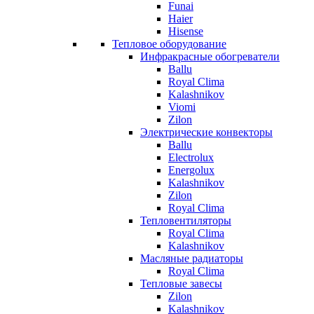
Funai
Haier
Hisense
Тепловое оборудование
Инфракрасные обогреватели
Ballu
Royal Clima
Kalashnikov
Viomi
Zilon
Электрические конвекторы
Ballu
Electrolux
Energolux
Kalashnikov
Zilon
Royal Clima
Тепловентиляторы
Royal Clima
Kalashnikov
Масляные радиаторы
Royal Clima
Тепловые завесы
Zilon
Kalashnikov