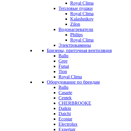
Royal Clima
Тепловые пушки
Royal Clima
Kalashnikov
Zilon
Водонагреватели
Philips
Royal Clima
Электрокамины
Бризеры, приточная вентиляция
Ballu
Gree
Funai
Tion
Royal Clima
Оборудование по брендам
Ballu
Casarte
Centek
CHERBROOKE
Daikin
Daichi
Ecostar
Electrolux
Expertair