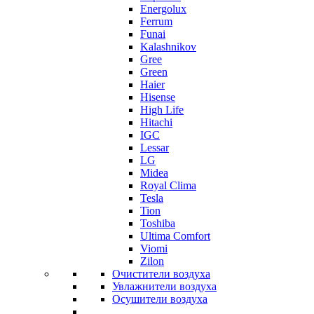
Energolux
Ferrum
Funai
Kalashnikov
Gree
Grеen
Haier
Hisense
High Life
Hitachi
IGC
Lessar
LG
Midea
Royal Clima
Tesla
Tion
Toshiba
Ultima Comfort
Viomi
Zilon
Очистители воздуха
Увлажнители воздуха
Осушители воздуха