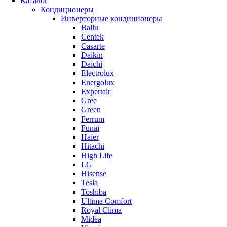
Каталог
Кондиционеры
Инверторные кондиционеры
Ballu
Centek
Casarte
Daikin
Daichi
Electrolux
Energolux
Expertair
Gree
Green
Ferrum
Funai
Haier
Hitachi
High Life
LG
Hisense
Tesla
Toshiba
Ultima Comfort
Royal Clima
Midea