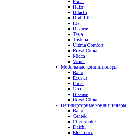
Funai
Haier
Hitachi
High Life
LG
Hisense
Tesla
Toshiba
Ultima Comfort
Royal Clima
Midea
Viomi
Мобильные кондиционеры
Ballu
Ecostar
Funai
Gree
Hisense
Royal Clima
Неинверторные кондиционеры
Ballu
Centek
Cherbrooke
Daichi
Electrolux