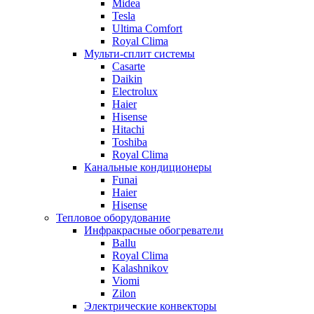
Midea
Tesla
Ultima Comfort
Royal Clima
Мульти-сплит системы
Casarte
Daikin
Electrolux
Haier
Hisense
Hitachi
Toshiba
Royal Clima
Канальные кондиционеры
Funai
Haier
Hisense
Тепловое оборудование
Инфракрасные обогреватели
Ballu
Royal Clima
Kalashnikov
Viomi
Zilon
Электрические конвекторы