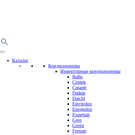
Каталог
Кондиционеры
Инверторные кондиционеры
Ballu
Centek
Casarte
Daikin
Daichi
Electrolux
Energolux
Expertair
Gree
Green
Ferrum