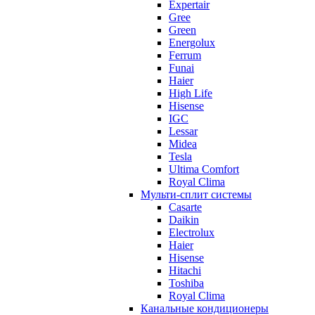
Expertair
Gree
Green
Energolux
Ferrum
Funai
Haier
High Life
Hisense
IGC
Lessar
Midea
Tesla
Ultima Comfort
Royal Clima
Мульти-сплит системы
Casarte
Daikin
Electrolux
Haier
Hisense
Hitachi
Toshiba
Royal Clima
Канальные кондиционеры