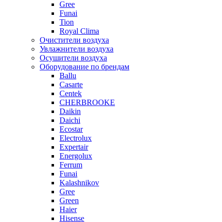
Gree
Funai
Tion
Royal Clima
Очистители воздуха
Увлажнители воздуха
Осушители воздуха
Оборудование по брендам
Ballu
Casarte
Centek
CHERBROOKE
Daikin
Daichi
Ecostar
Electrolux
Expertair
Energolux
Ferrum
Funai
Kalashnikov
Gree
Grеen
Haier
Hisense