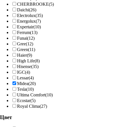
CHERBROOKE
(5)
Daichi
(26)
Electrolux
(35)
Energolux
(7)
Expertair
(10)
Ferrum
(13)
Funai
(12)
Gree
(12)
Grеen
(11)
Haier
(9)
High Life
(8)
Hisense
(35)
IGC
(4)
Lessar
(4)
Midea
(20)
Tesla
(10)
Ultima Comfort
(10)
Ecostar
(5)
Royal Clima
(27)
Цвет