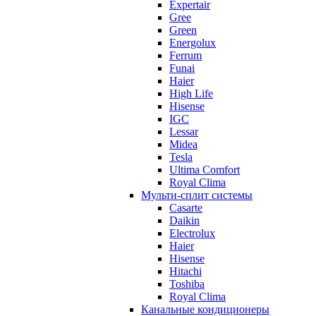
Expertair
Gree
Green
Energolux
Ferrum
Funai
Haier
High Life
Hisense
IGC
Lessar
Midea
Tesla
Ultima Comfort
Royal Clima
Мульти-сплит системы
Casarte
Daikin
Electrolux
Haier
Hisense
Hitachi
Toshiba
Royal Clima
Канальные кондиционеры