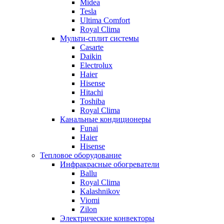
Midea
Tesla
Ultima Comfort
Royal Clima
Мульти-сплит системы
Casarte
Daikin
Electrolux
Haier
Hisense
Hitachi
Toshiba
Royal Clima
Канальные кондиционеры
Funai
Haier
Hisense
Тепловое оборудование
Инфракрасные обогреватели
Ballu
Royal Clima
Kalashnikov
Viomi
Zilon
Электрические конвекторы