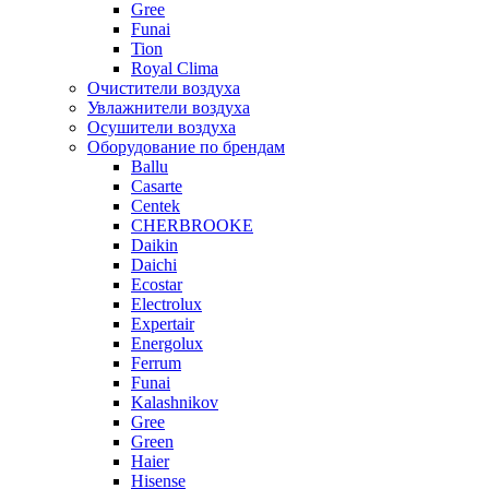
Gree
Funai
Tion
Royal Clima
Очистители воздуха
Увлажнители воздуха
Осушители воздуха
Оборудование по брендам
Ballu
Casarte
Centek
CHERBROOKE
Daikin
Daichi
Ecostar
Electrolux
Expertair
Energolux
Ferrum
Funai
Kalashnikov
Gree
Grеen
Haier
Hisense