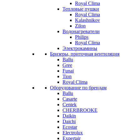
Royal Clima
Тепловые пушки
Royal Clima
Kalashnikov
Zilon
Водонагреватели
Philips
Royal Clima
Электрокамины
Бризеры, приточная вентиляция
Ballu
Gree
Funai
Tion
Royal Clima
Оборудование по брендам
Ballu
Casarte
Centek
CHERBROOKE
Daikin
Daichi
Ecostar
Electrolux
Expertair