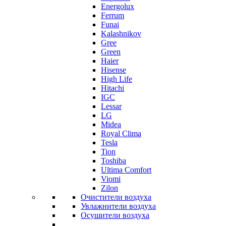
Energolux
Ferrum
Funai
Kalashnikov
Gree
Grеen
Haier
Hisense
High Life
Hitachi
IGC
Lessar
LG
Midea
Royal Clima
Tesla
Tion
Toshiba
Ultima Comfort
Viomi
Zilon
Очистители воздуха
Увлажнители воздуха
Осушители воздуха