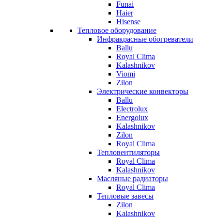
Funai
Haier
Hisense
Тепловое оборудование
Инфракрасные обогреватели
Ballu
Royal Clima
Kalashnikov
Viomi
Zilon
Электрические конвекторы
Ballu
Electrolux
Energolux
Kalashnikov
Zilon
Royal Clima
Тепловентиляторы
Royal Clima
Kalashnikov
Масляные радиаторы
Royal Clima
Тепловые завесы
Zilon
Kalashnikov