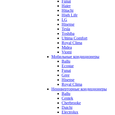
Funai
Haier
Hitachi
High Life
LG
Hisense
Tesla
Toshiba
Ultima Comfort
Royal Clima
Midea
Viomi
Мобильные кондиционеры
Ballu
Ecostar
Funai
Gree
Hisense
Royal Clima
Неинверторные кондиционеры
Ballu
Centek
Cherbrooke
Daichi
Electrolux