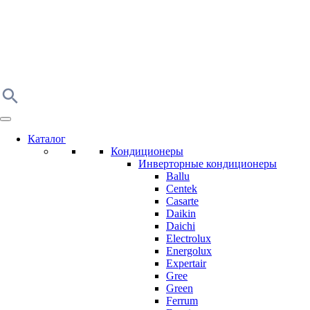
Каталог
Кондиционеры
Инверторные кондиционеры
Ballu
Centek
Casarte
Daikin
Daichi
Electrolux
Energolux
Expertair
Gree
Green
Ferrum