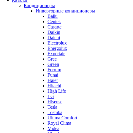
Каталог
Кондиционеры
Инверторные кондиционеры
Ballu
Centek
Casarte
Daikin
Daichi
Electrolux
Energolux
Expertair
Gree
Green
Ferrum
Funai
Haier
Hitachi
High Life
LG
Hisense
Tesla
Toshiba
Ultima Comfort
Royal Clima
Midea