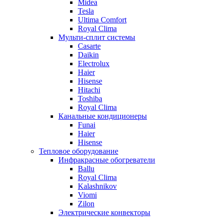
Midea
Tesla
Ultima Comfort
Royal Clima
Мульти-сплит системы
Casarte
Daikin
Electrolux
Haier
Hisense
Hitachi
Toshiba
Royal Clima
Канальные кондиционеры
Funai
Haier
Hisense
Тепловое оборудование
Инфракрасные обогреватели
Ballu
Royal Clima
Kalashnikov
Viomi
Zilon
Электрические конвекторы