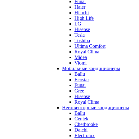
Funai
Haier
Hitachi
High Life
LG
Hisense
Tesla
Toshiba
Ultima Comfort
Royal Clima
Midea
Viomi
Мобильные кондиционеры
Ballu
Ecostar
Funai
Gree
Hisense
Royal Clima
Неинверторные кондиционеры
Ballu
Centek
Cherbrooke
Daichi
Electrolux