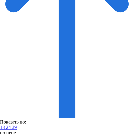
Показать по:
18
24
39
по цене