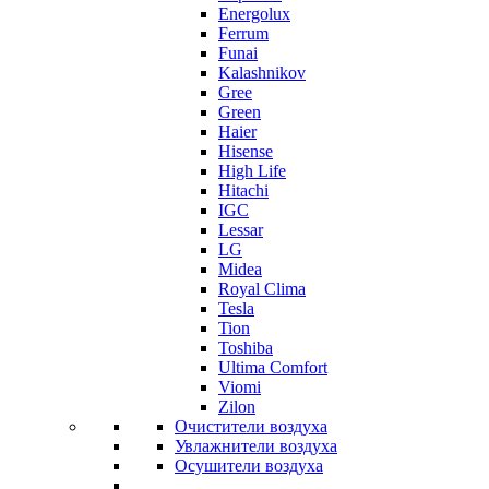
Energolux
Ferrum
Funai
Kalashnikov
Gree
Grеen
Haier
Hisense
High Life
Hitachi
IGC
Lessar
LG
Midea
Royal Clima
Tesla
Tion
Toshiba
Ultima Comfort
Viomi
Zilon
Очистители воздуха
Увлажнители воздуха
Осушители воздуха