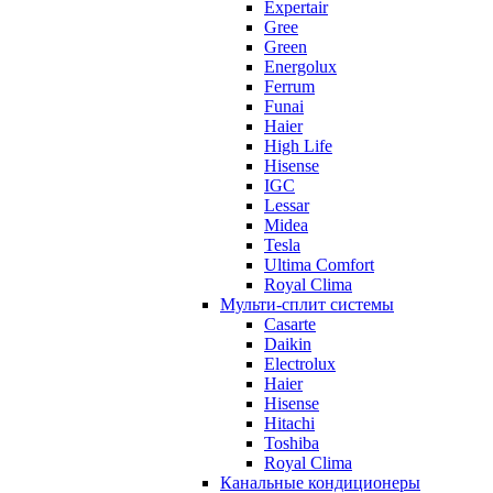
Expertair
Gree
Green
Energolux
Ferrum
Funai
Haier
High Life
Hisense
IGC
Lessar
Midea
Tesla
Ultima Comfort
Royal Clima
Мульти-сплит системы
Casarte
Daikin
Electrolux
Haier
Hisense
Hitachi
Toshiba
Royal Clima
Канальные кондиционеры