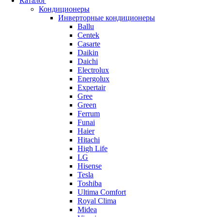
Каталог
Кондиционеры
Инверторные кондиционеры
Ballu
Centek
Casarte
Daikin
Daichi
Electrolux
Energolux
Expertair
Gree
Green
Ferrum
Funai
Haier
Hitachi
High Life
LG
Hisense
Tesla
Toshiba
Ultima Comfort
Royal Clima
Midea