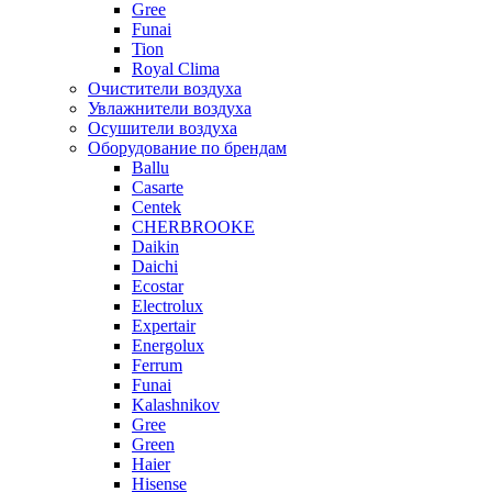
Gree
Funai
Tion
Royal Clima
Очистители воздуха
Увлажнители воздуха
Осушители воздуха
Оборудование по брендам
Ballu
Casarte
Centek
CHERBROOKE
Daikin
Daichi
Ecostar
Electrolux
Expertair
Energolux
Ferrum
Funai
Kalashnikov
Gree
Grеen
Haier
Hisense