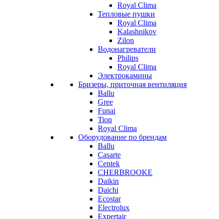
Royal Clima
Тепловые пушки
Royal Clima
Kalashnikov
Zilon
Водонагреватели
Philips
Royal Clima
Электрокамины
Бризеры, приточная вентиляция
Ballu
Gree
Funai
Tion
Royal Clima
Оборудование по брендам
Ballu
Casarte
Centek
CHERBROOKE
Daikin
Daichi
Ecostar
Electrolux
Expertair