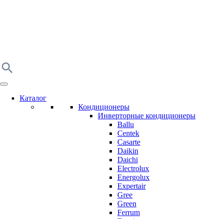
Каталог
Кондиционеры
Инверторные кондиционеры
Ballu
Centek
Casarte
Daikin
Daichi
Electrolux
Energolux
Expertair
Gree
Green
Ferrum