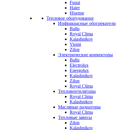
Funai
Haier
Hisense
Тепловое оборудование
Инфракрасные обогреватели
Ballu
Royal Clima
Kalashnikov
Viomi
Zilon
Электрические конвекторы
Ballu
Electrolux
Energolux
Kalashnikov
Zilon
Royal Clima
Тепловентиляторы
Royal Clima
Kalashnikov
Масляные радиаторы
Royal Clima
Тепловые завесы
Zilon
Kalashnikov