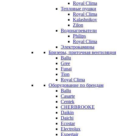
Royal Clima
Тепловые пушки
Royal Clima
Kalashnikov
Zilon
Водонагреватели
Philips
Royal Clima
Электрокамины
Бризеры, приточная вентиляция
Ballu
Gree
Funai
Tion
Royal Clima
Оборудование по брендам
Ballu
Casarte
Centek
CHERBROOKE
Daikin
Daichi
Ecostar
Electrolux
Expertair