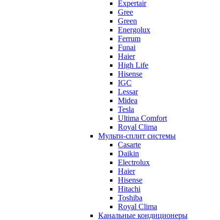
Expertair
Gree
Green
Energolux
Ferrum
Funai
Haier
High Life
Hisense
IGC
Lessar
Midea
Tesla
Ultima Comfort
Royal Clima
Мульти-сплит системы
Casarte
Daikin
Electrolux
Haier
Hisense
Hitachi
Toshiba
Royal Clima
Канальные кондиционеры