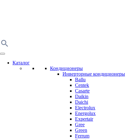
Каталог
Кондиционеры
Инверторные кондиционеры
Ballu
Centek
Casarte
Daikin
Daichi
Electrolux
Energolux
Expertair
Gree
Green
Ferrum