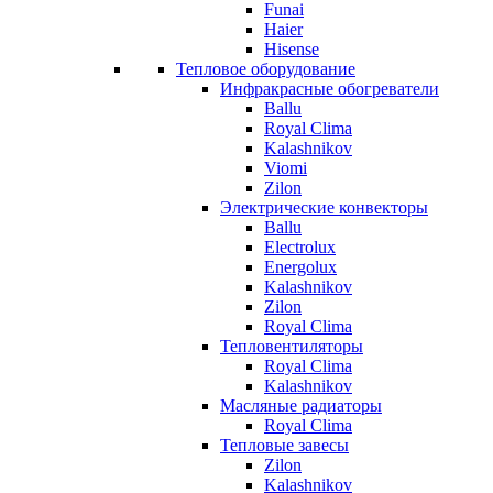
Funai
Haier
Hisense
Тепловое оборудование
Инфракрасные обогреватели
Ballu
Royal Clima
Kalashnikov
Viomi
Zilon
Электрические конвекторы
Ballu
Electrolux
Energolux
Kalashnikov
Zilon
Royal Clima
Тепловентиляторы
Royal Clima
Kalashnikov
Масляные радиаторы
Royal Clima
Тепловые завесы
Zilon
Kalashnikov