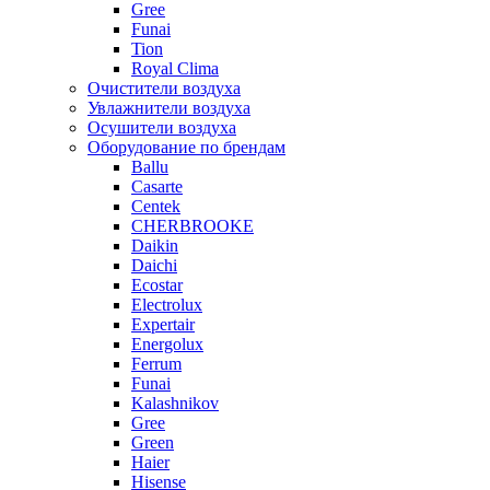
Gree
Funai
Tion
Royal Clima
Очистители воздуха
Увлажнители воздуха
Осушители воздуха
Оборудование по брендам
Ballu
Casarte
Centek
CHERBROOKE
Daikin
Daichi
Ecostar
Electrolux
Expertair
Energolux
Ferrum
Funai
Kalashnikov
Gree
Grеen
Haier
Hisense