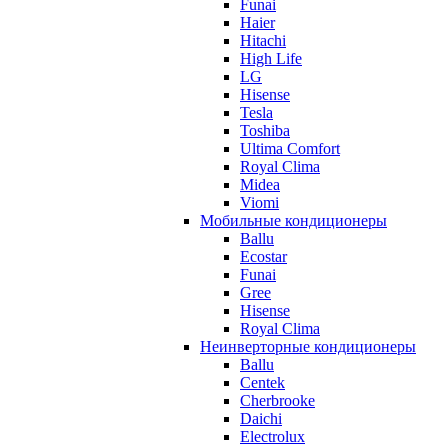
Funai
Haier
Hitachi
High Life
LG
Hisense
Tesla
Toshiba
Ultima Comfort
Royal Clima
Midea
Viomi
Мобильные кондиционеры
Ballu
Ecostar
Funai
Gree
Hisense
Royal Clima
Неинверторные кондиционеры
Ballu
Centek
Cherbrooke
Daichi
Electrolux