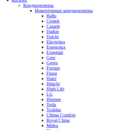
Каталог
Кондиционеры
Инверторные кондиционеры
Ballu
Centek
Casarte
Daikin
Daichi
Electrolux
Energolux
Expertair
Gree
Green
Ferrum
Funai
Haier
Hitachi
High Life
LG
Hisense
Tesla
Toshiba
Ultima Comfort
Royal Clima
Midea