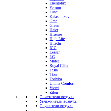
Energolux
Ferrum
Funai
Kalashnikov
Gree
Grеen
Haier
Hisense
High Life
Hitachi
IGC
Lessar
LG
Midea
Royal Clima
Tesla
Tion
Toshiba
Ultima Comfort
Viomi
Zilon
Очистители воздуха
Увлажнители воздуха
Осушители воздуха