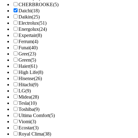
CHERBROOKE
(5)
Daichi
(18)
Daikin
(25)
Electrolux
(51)
Energolux
(24)
Expertair
(8)
Ferrum
(4)
Funai
(40)
Gree
(23)
Grеen
(5)
Haier
(61)
High Life
(8)
Hisense
(26)
Hitachi
(9)
LG
(9)
Midea
(28)
Tesla
(10)
Toshiba
(9)
Ultima Comfort
(5)
Viomi
(3)
Ecostar
(3)
Royal Clima
(38)