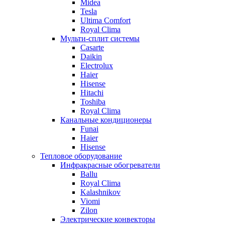
Midea
Tesla
Ultima Comfort
Royal Clima
Мульти-сплит системы
Casarte
Daikin
Electrolux
Haier
Hisense
Hitachi
Toshiba
Royal Clima
Канальные кондиционеры
Funai
Haier
Hisense
Тепловое оборудование
Инфракрасные обогреватели
Ballu
Royal Clima
Kalashnikov
Viomi
Zilon
Электрические конвекторы