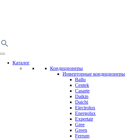
Каталог
Кондиционеры
Инверторные кондиционеры
Ballu
Centek
Casarte
Daikin
Daichi
Electrolux
Energolux
Expertair
Gree
Green
Ferrum