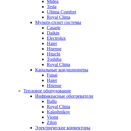
Midea
Tesla
Ultima Comfort
Royal Clima
Мульти-сплит системы
Casarte
Daikin
Electrolux
Haier
Hisense
Hitachi
Toshiba
Royal Clima
Канальные кондиционеры
Funai
Haier
Hisense
Тепловое оборудование
Инфракрасные обогреватели
Ballu
Royal Clima
Kalashnikov
Viomi
Zilon
Электрические конвекторы