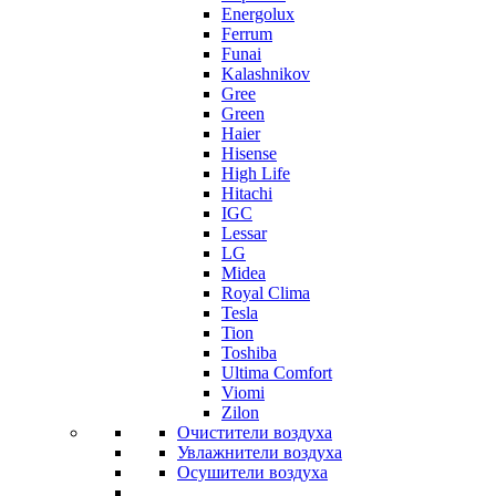
Energolux
Ferrum
Funai
Kalashnikov
Gree
Grеen
Haier
Hisense
High Life
Hitachi
IGC
Lessar
LG
Midea
Royal Clima
Tesla
Tion
Toshiba
Ultima Comfort
Viomi
Zilon
Очистители воздуха
Увлажнители воздуха
Осушители воздуха