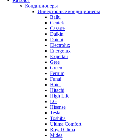
Каталог
Кондиционеры
Инверторные кондиционеры
Ballu
Centek
Casarte
Daikin
Daichi
Electrolux
Energolux
Expertair
Gree
Green
Ferrum
Funai
Haier
Hitachi
High Life
LG
Hisense
Tesla
Toshiba
Ultima Comfort
Royal Clima
Midea