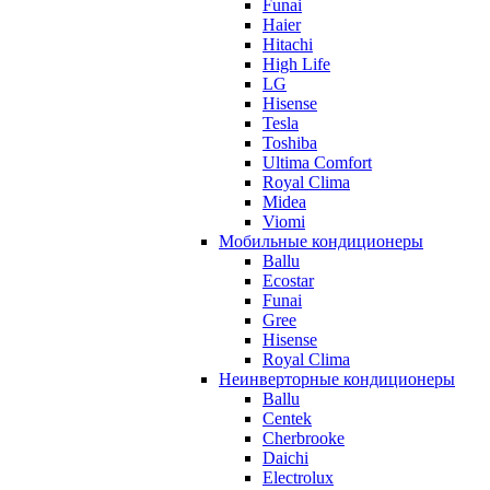
Funai
Haier
Hitachi
High Life
LG
Hisense
Tesla
Toshiba
Ultima Comfort
Royal Clima
Midea
Viomi
Мобильные кондиционеры
Ballu
Ecostar
Funai
Gree
Hisense
Royal Clima
Неинверторные кондиционеры
Ballu
Centek
Cherbrooke
Daichi
Electrolux