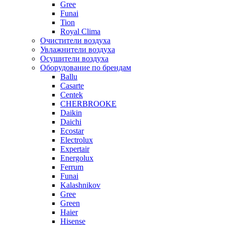
Gree
Funai
Tion
Royal Clima
Очистители воздуха
Увлажнители воздуха
Осушители воздуха
Оборудование по брендам
Ballu
Casarte
Centek
CHERBROOKE
Daikin
Daichi
Ecostar
Electrolux
Expertair
Energolux
Ferrum
Funai
Kalashnikov
Gree
Grеen
Haier
Hisense