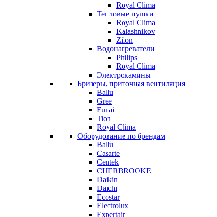
Royal Clima
Тепловые пушки
Royal Clima
Kalashnikov
Zilon
Водонагреватели
Philips
Royal Clima
Электрокамины
Бризеры, приточная вентиляция
Ballu
Gree
Funai
Tion
Royal Clima
Оборудование по брендам
Ballu
Casarte
Centek
CHERBROOKE
Daikin
Daichi
Ecostar
Electrolux
Expertair