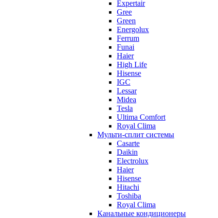
Expertair
Gree
Green
Energolux
Ferrum
Funai
Haier
High Life
Hisense
IGC
Lessar
Midea
Tesla
Ultima Comfort
Royal Clima
Мульти-сплит системы
Casarte
Daikin
Electrolux
Haier
Hisense
Hitachi
Toshiba
Royal Clima
Канальные кондиционеры