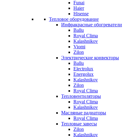
Funai
Haier
Hisense
Тепловое оборудование
Инфракрасные обогреватели
Ballu
Royal Clima
Kalashnikov
Viomi
Zilon
Электрические конвекторы
Ballu
Electrolux
Energolux
Kalashnikov
Zilon
Royal Clima
Тепловентиляторы
Royal Clima
Kalashnikov
Масляные радиаторы
Royal Clima
Тепловые завесы
Zilon
Kalashnikov