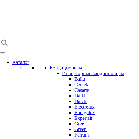
Каталог
Кондиционеры
Инверторные кондиционеры
Ballu
Centek
Casarte
Daikin
Daichi
Electrolux
Energolux
Expertair
Gree
Green
Ferrum