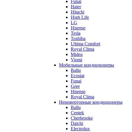
Funai
Haier
Hitachi
High Life
LG
Hisense
Tesla
Toshiba
Ultima Comfort
Royal Clima
Midea
Viomi
Мобильные кондиционеры
Ballu
Ecostar
Funai
Gree
Hisense
Royal Clima
Неинверторные кондиционеры
Ballu
Centek
Cherbrooke
Daichi
Electrolux