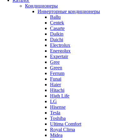
Каталог
Кондиционеры
Инверторные кондиционеры
Ballu
Centek
Casarte
Daikin
Daichi
Electrolux
Energolux
Expertair
Gree
Green
Ferrum
Funai
Haier
Hitachi
High Life
LG
Hisense
Tesla
Toshiba
Ultima Comfort
Royal Clima
Midea