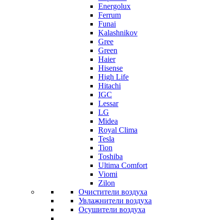
Energolux
Ferrum
Funai
Kalashnikov
Gree
Grеen
Haier
Hisense
High Life
Hitachi
IGC
Lessar
LG
Midea
Royal Clima
Tesla
Tion
Toshiba
Ultima Comfort
Viomi
Zilon
Очистители воздуха
Увлажнители воздуха
Осушители воздуха