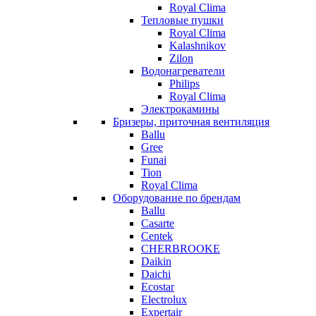
Royal Clima
Тепловые пушки
Royal Clima
Kalashnikov
Zilon
Водонагреватели
Philips
Royal Clima
Электрокамины
Бризеры, приточная вентиляция
Ballu
Gree
Funai
Tion
Royal Clima
Оборудование по брендам
Ballu
Casarte
Centek
CHERBROOKE
Daikin
Daichi
Ecostar
Electrolux
Expertair