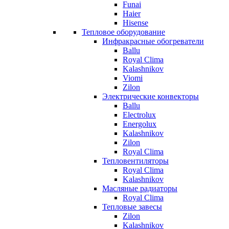
Funai
Haier
Hisense
Тепловое оборудование
Инфракрасные обогреватели
Ballu
Royal Clima
Kalashnikov
Viomi
Zilon
Электрические конвекторы
Ballu
Electrolux
Energolux
Kalashnikov
Zilon
Royal Clima
Тепловентиляторы
Royal Clima
Kalashnikov
Масляные радиаторы
Royal Clima
Тепловые завесы
Zilon
Kalashnikov