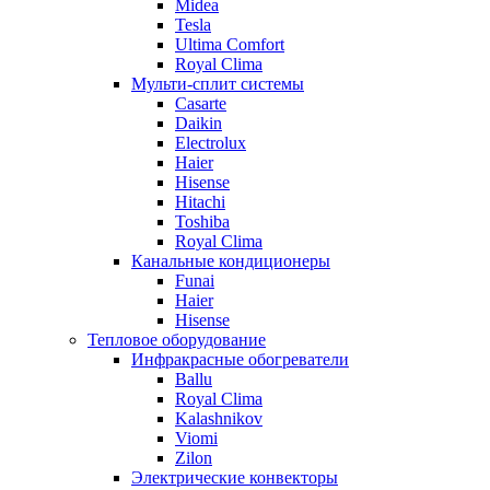
Midea
Tesla
Ultima Comfort
Royal Clima
Мульти-сплит системы
Casarte
Daikin
Electrolux
Haier
Hisense
Hitachi
Toshiba
Royal Clima
Канальные кондиционеры
Funai
Haier
Hisense
Тепловое оборудование
Инфракрасные обогреватели
Ballu
Royal Clima
Kalashnikov
Viomi
Zilon
Электрические конвекторы