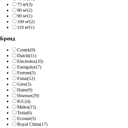
75 м³
(3)
80 м²
(2)
90 м²
(1)
100 м²
(2)
110 м²
(1)
Бренд
Centek
(9)
Daichi
(11)
Electrolux
(35)
Energolux
(7)
Ferrum
(5)
Funai
(12)
Gree
(5)
Haier
(9)
Hisense
(29)
IGC
(4)
Midea
(15)
Tesla
(6)
Ecostar
(5)
Royal Clima
(17)