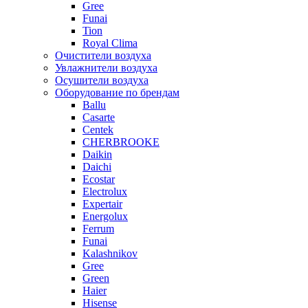
Gree
Funai
Tion
Royal Clima
Очистители воздуха
Увлажнители воздуха
Осушители воздуха
Оборудование по брендам
Ballu
Casarte
Centek
CHERBROOKE
Daikin
Daichi
Ecostar
Electrolux
Expertair
Energolux
Ferrum
Funai
Kalashnikov
Gree
Grеen
Haier
Hisense