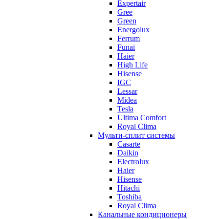
Expertair
Gree
Green
Energolux
Ferrum
Funai
Haier
High Life
Hisense
IGC
Lessar
Midea
Tesla
Ultima Comfort
Royal Clima
Мульти-сплит системы
Casarte
Daikin
Electrolux
Haier
Hisense
Hitachi
Toshiba
Royal Clima
Канальные кондиционеры