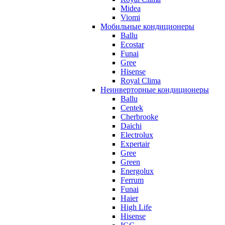
Midea
Viomi
Мобильные кондиционеры
Ballu
Ecostar
Funai
Gree
Hisense
Royal Clima
Неинверторные кондиционеры
Ballu
Centek
Cherbrooke
Daichi
Electrolux
Expertair
Gree
Green
Energolux
Ferrum
Funai
Haier
High Life
Hisense