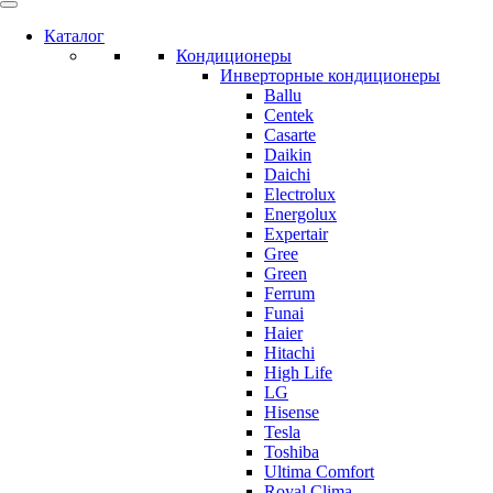
Каталог
Кондиционеры
Инверторные кондиционеры
Ballu
Centek
Casarte
Daikin
Daichi
Electrolux
Energolux
Expertair
Gree
Green
Ferrum
Funai
Haier
Hitachi
High Life
LG
Hisense
Tesla
Toshiba
Ultima Comfort
Royal Clima