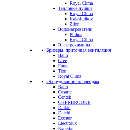
Royal Clima
Тепловые пушки
Royal Clima
Kalashnikov
Zilon
Водонагреватели
Philips
Royal Clima
Электрокамины
Бризеры, приточная вентиляция
Ballu
Gree
Funai
Tion
Royal Clima
Оборудование по брендам
Ballu
Casarte
Centek
CHERBROOKE
Daikin
Daichi
Ecostar
Electrolux
Expertair