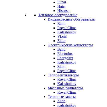
Funai
Haier
Hisense
Тепловое оборудование
Инфракрасные обогреватели
Ballu
Royal Clima
Kalashnikov
Viomi
Zilon
Электрические конвекторы
Ballu
Electrolux
Energolux
Kalashnikov
Zilon
Royal Clima
Тепловентиляторы
Royal Clima
Kalashnikov
Масляные радиаторы
Royal Clima
Тепловые завесы
Zilon
Kalashnikov