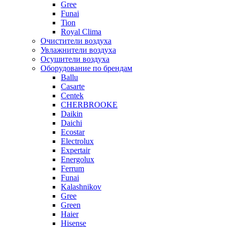
Gree
Funai
Tion
Royal Clima
Очистители воздуха
Увлажнители воздуха
Осушители воздуха
Оборудование по брендам
Ballu
Casarte
Centek
CHERBROOKE
Daikin
Daichi
Ecostar
Electrolux
Expertair
Energolux
Ferrum
Funai
Kalashnikov
Gree
Grеen
Haier
Hisense