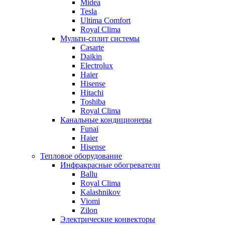
Midea
Tesla
Ultima Comfort
Royal Clima
Мульти-сплит системы
Casarte
Daikin
Electrolux
Haier
Hisense
Hitachi
Toshiba
Royal Clima
Канальные кондиционеры
Funai
Haier
Hisense
Тепловое оборудование
Инфракрасные обогреватели
Ballu
Royal Clima
Kalashnikov
Viomi
Zilon
Электрические конвекторы