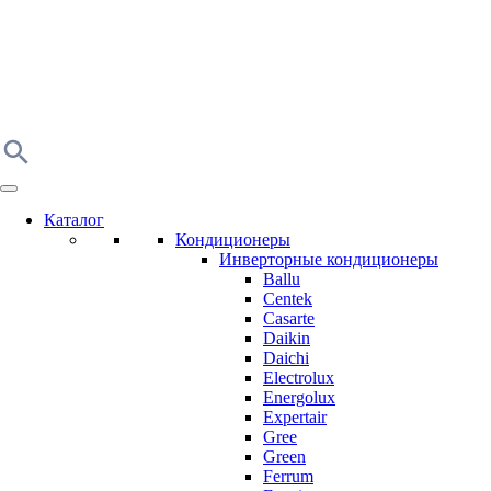
Каталог
Кондиционеры
Инверторные кондиционеры
Ballu
Centek
Casarte
Daikin
Daichi
Electrolux
Energolux
Expertair
Gree
Green
Ferrum