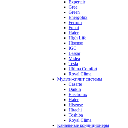
Expertair
Gree
Green
Energolux
Ferrum
Funai
Haier
High Life
Hisense
IGC
Lessar
Midea
Tesla
Ultima Comfort
Royal Clima
Мульти-сплит системы
Casarte
Daikin
Electrolux
Haier
Hisense
Hitachi
Toshiba
Royal Clima
Канальные кондиционеры