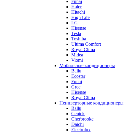
Funai
Haier
Hitachi
High Life
LG
Hisense
Tesla
Toshiba
Ultima Comfort
Royal Clima
Midea
Viomi
Мобильные кондиционеры
Ballu
Ecostar
Funai
Gree
Hisense
Royal Clima
Неинверторные кондиционеры
Ballu
Centek
Cherbrooke
Daichi
Electrolux