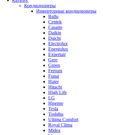
Каталог
Кондиционеры
Инверторные кондиционеры
Ballu
Centek
Casarte
Daikin
Daichi
Electrolux
Energolux
Expertair
Gree
Green
Ferrum
Funai
Haier
Hitachi
High Life
LG
Hisense
Tesla
Toshiba
Ultima Comfort
Royal Clima
Midea