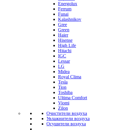
Energolux
Ferrum
Funai
Kalashnikov
Gree
Grеen
Haier
Hisense
High Life
Hitachi
IGC
Lessar
LG
Midea
Royal Clima
Tesla
Tion
Toshiba
Ultima Comfort
Viomi
Zilon
Очистители воздуха
Увлажнители воздуха
Осушители воздуха