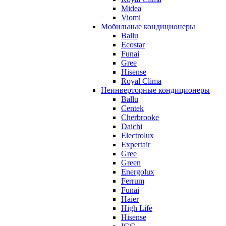
Midea
Viomi
Мобильные кондиционеры
Ballu
Ecostar
Funai
Gree
Hisense
Royal Clima
Неинверторные кондиционеры
Ballu
Centek
Cherbrooke
Daichi
Electrolux
Expertair
Gree
Green
Energolux
Ferrum
Funai
Haier
High Life
Hisense