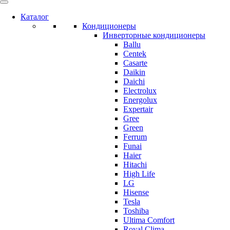
Каталог
Кондиционеры
Инверторные кондиционеры
Ballu
Centek
Casarte
Daikin
Daichi
Electrolux
Energolux
Expertair
Gree
Green
Ferrum
Funai
Haier
Hitachi
High Life
LG
Hisense
Tesla
Toshiba
Ultima Comfort
Royal Clima