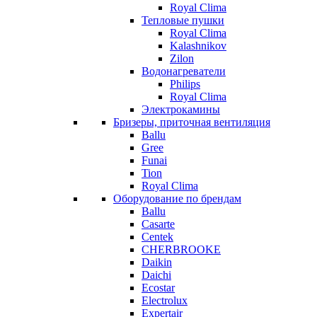
Royal Clima
Тепловые пушки
Royal Clima
Kalashnikov
Zilon
Водонагреватели
Philips
Royal Clima
Электрокамины
Бризеры, приточная вентиляция
Ballu
Gree
Funai
Tion
Royal Clima
Оборудование по брендам
Ballu
Casarte
Centek
CHERBROOKE
Daikin
Daichi
Ecostar
Electrolux
Expertair