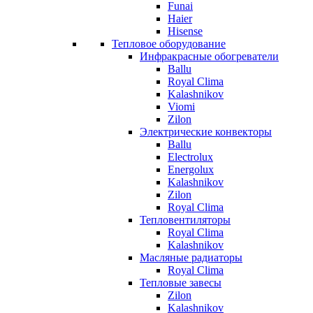
Funai
Haier
Hisense
Тепловое оборудование
Инфракрасные обогреватели
Ballu
Royal Clima
Kalashnikov
Viomi
Zilon
Электрические конвекторы
Ballu
Electrolux
Energolux
Kalashnikov
Zilon
Royal Clima
Тепловентиляторы
Royal Clima
Kalashnikov
Масляные радиаторы
Royal Clima
Тепловые завесы
Zilon
Kalashnikov