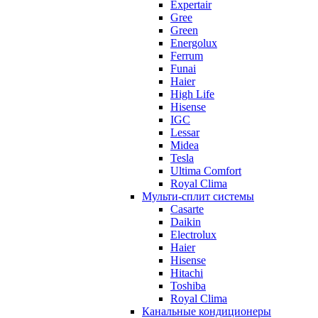
Expertair
Gree
Green
Energolux
Ferrum
Funai
Haier
High Life
Hisense
IGC
Lessar
Midea
Tesla
Ultima Comfort
Royal Clima
Мульти-сплит системы
Casarte
Daikin
Electrolux
Haier
Hisense
Hitachi
Toshiba
Royal Clima
Канальные кондиционеры