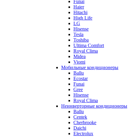
Funai
Haier
Hitachi
High Life
LG
Hisense
Tesla
Toshiba
Ultima Comfort
Royal Clima
Midea
Viomi
Мобильные кондиционеры
Ballu
Ecostar
Funai
Gree
Hisense
Royal Clima
Неинверторные кондиционеры
Ballu
Centek
Cherbrooke
Daichi
Electrolux