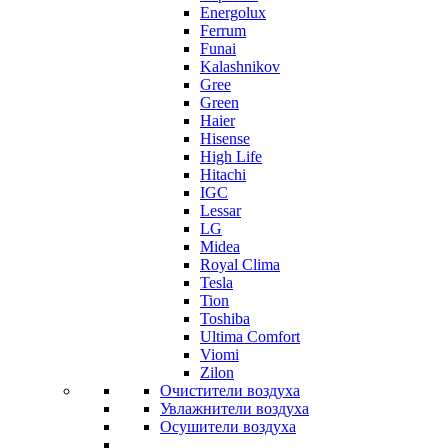
Energolux
Ferrum
Funai
Kalashnikov
Gree
Grеen
Haier
Hisense
High Life
Hitachi
IGC
Lessar
LG
Midea
Royal Clima
Tesla
Tion
Toshiba
Ultima Comfort
Viomi
Zilon
Очистители воздуха
Увлажнители воздуха
Осушители воздуха