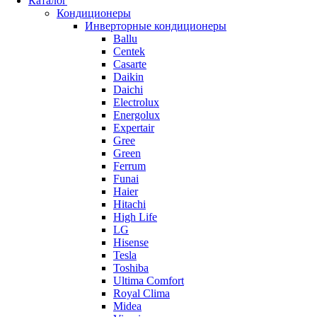
Каталог
Кондиционеры
Инверторные кондиционеры
Ballu
Centek
Casarte
Daikin
Daichi
Electrolux
Energolux
Expertair
Gree
Green
Ferrum
Funai
Haier
Hitachi
High Life
LG
Hisense
Tesla
Toshiba
Ultima Comfort
Royal Clima
Midea