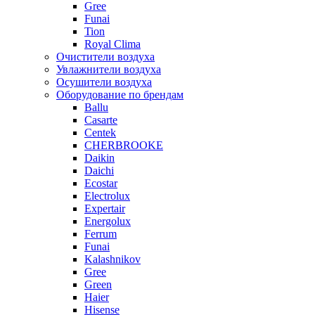
Gree
Funai
Tion
Royal Clima
Очистители воздуха
Увлажнители воздуха
Осушители воздуха
Оборудование по брендам
Ballu
Casarte
Centek
CHERBROOKE
Daikin
Daichi
Ecostar
Electrolux
Expertair
Energolux
Ferrum
Funai
Kalashnikov
Gree
Grеen
Haier
Hisense