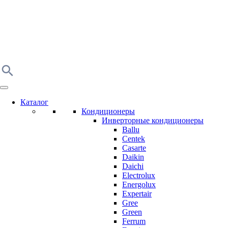
Каталог
Кондиционеры
Инверторные кондиционеры
Ballu
Centek
Casarte
Daikin
Daichi
Electrolux
Energolux
Expertair
Gree
Green
Ferrum