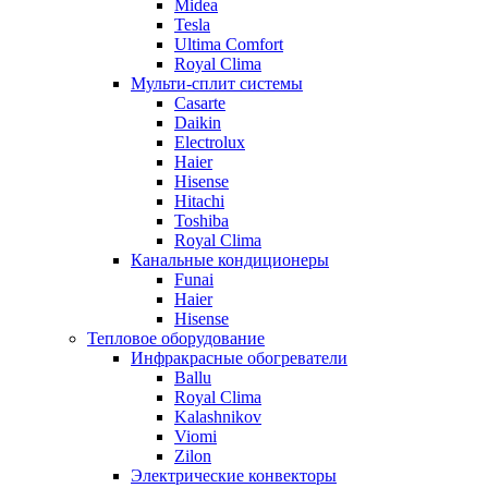
Midea
Tesla
Ultima Comfort
Royal Clima
Мульти-сплит системы
Casarte
Daikin
Electrolux
Haier
Hisense
Hitachi
Toshiba
Royal Clima
Канальные кондиционеры
Funai
Haier
Hisense
Тепловое оборудование
Инфракрасные обогреватели
Ballu
Royal Clima
Kalashnikov
Viomi
Zilon
Электрические конвекторы