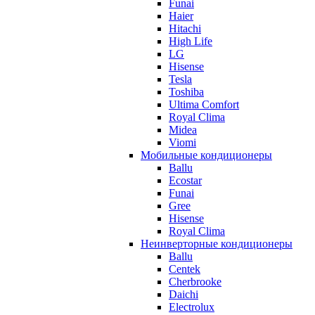
Funai
Haier
Hitachi
High Life
LG
Hisense
Tesla
Toshiba
Ultima Comfort
Royal Clima
Midea
Viomi
Мобильные кондиционеры
Ballu
Ecostar
Funai
Gree
Hisense
Royal Clima
Неинверторные кондиционеры
Ballu
Centek
Cherbrooke
Daichi
Electrolux