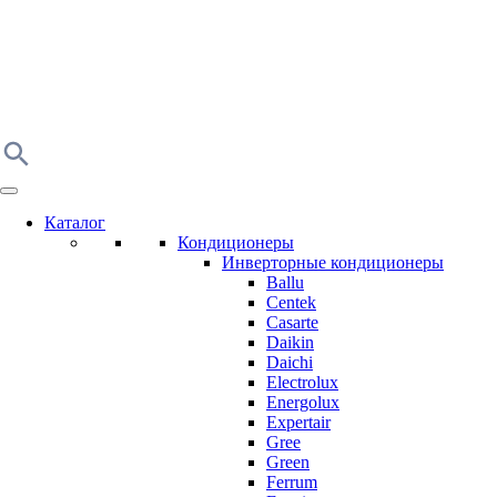
Каталог
Кондиционеры
Инверторные кондиционеры
Ballu
Centek
Casarte
Daikin
Daichi
Electrolux
Energolux
Expertair
Gree
Green
Ferrum