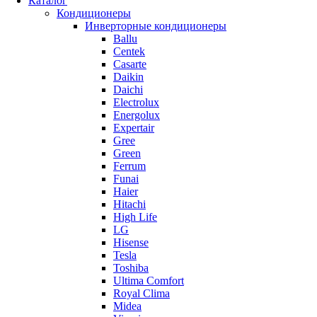
Каталог
Кондиционеры
Инверторные кондиционеры
Ballu
Centek
Casarte
Daikin
Daichi
Electrolux
Energolux
Expertair
Gree
Green
Ferrum
Funai
Haier
Hitachi
High Life
LG
Hisense
Tesla
Toshiba
Ultima Comfort
Royal Clima
Midea