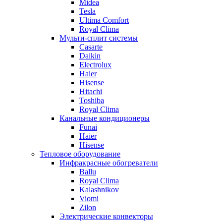
Midea
Tesla
Ultima Comfort
Royal Clima
Мульти-сплит системы
Casarte
Daikin
Electrolux
Haier
Hisense
Hitachi
Toshiba
Royal Clima
Канальные кондиционеры
Funai
Haier
Hisense
Тепловое оборудование
Инфракрасные обогреватели
Ballu
Royal Clima
Kalashnikov
Viomi
Zilon
Электрические конвекторы