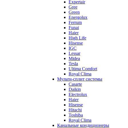
Expertair
Gree
Green
Energolux
Ferrum
Funai
Haier
High Life
Hisense
IGC
Lessar
Midea
Tesla
Ultima Comfort
Royal Clima
Мульти-сплит системы
Casarte
Daikin
Electrolux
Haier
Hisense
Hitachi
Toshiba
Royal Clima
Канальные кондиционеры