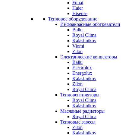
Funai
Haier
Hisense
Тепловое оборудование
Инфракрасные обогреватели
Ballu
Royal Clima
Kalashnikov
Viomi
Zilon
Электрические конвекторы
Ballu
Electrolux
Energolux
Kalashnikov
Zilon
Royal Clima
Тепловентиляторы
Royal Clima
Kalashnikov
Масляные радиаторы
Royal Clima
Тепловые завесы
Zilon
Kalashnikov