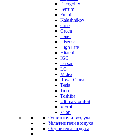
Energolux
Ferrum
Funai
Kalashnikov
Gree
Grеen
Haier
Hisense
High Life
Hitachi
IGC
Lessar
LG
Midea
Royal Clima
Tesla
Tion
Toshiba
Ultima Comfort
Viomi
Zilon
Очистители воздуха
Увлажнители воздуха
Осушители воздуха