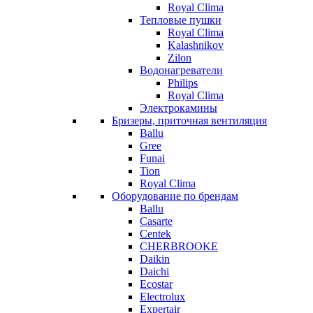
Royal Clima
Тепловые пушки
Royal Clima
Kalashnikov
Zilon
Водонагреватели
Philips
Royal Clima
Электрокамины
Бризеры, приточная вентиляция
Ballu
Gree
Funai
Tion
Royal Clima
Оборудование по брендам
Ballu
Casarte
Centek
CHERBROOKE
Daikin
Daichi
Ecostar
Electrolux
Expertair