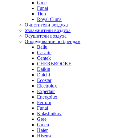
Gree
Funai
Tion
Royal Clima
Очистители воздуха
Увлажнители воздуха
Осушители воздуха
Оборудование по брендам
Ballu
Casarte
Centek
CHERBROOKE
Daikin
Daichi
Ecostar
Electrolux
Expertair
Energolux
Ferrum
Funai
Kalashnikov
Gree
Grеen
Haier
Hisense