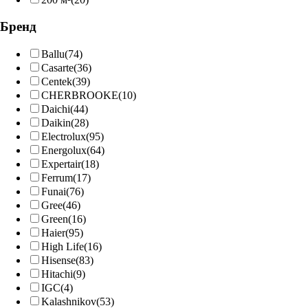
Бренд
Ballu
(74)
Casarte
(36)
Centek
(39)
CHERBROOKE
(10)
Daichi
(44)
Daikin
(28)
Electrolux
(95)
Energolux
(64)
Expertair
(18)
Ferrum
(17)
Funai
(76)
Gree
(46)
Grеen
(16)
Haier
(95)
High Life
(16)
Hisense
(83)
Hitachi
(9)
IGC
(4)
Kalashnikov
(53)