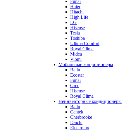
Funai
Haier
Hitachi
High Life
LG
Hisense
Tesla
Toshiba
Ultima Comfort
Royal Clima
Midea
Viomi
Мобильные кондиционеры
Ballu
Ecostar
Funai
Gree
Hisense
Royal Clima
Неинверторные кондиционеры
Ballu
Centek
Cherbrooke
Daichi
Electrolux