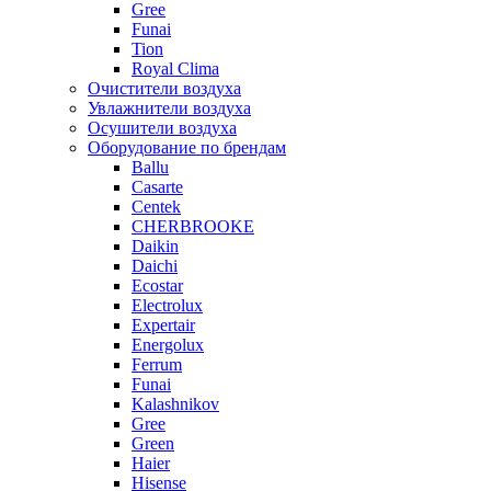
Gree
Funai
Tion
Royal Clima
Очистители воздуха
Увлажнители воздуха
Осушители воздуха
Оборудование по брендам
Ballu
Casarte
Centek
CHERBROOKE
Daikin
Daichi
Ecostar
Electrolux
Expertair
Energolux
Ferrum
Funai
Kalashnikov
Gree
Grеen
Haier
Hisense