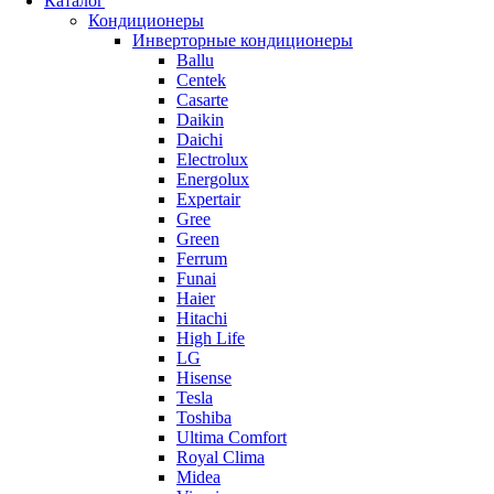
Каталог
Кондиционеры
Инверторные кондиционеры
Ballu
Centek
Casarte
Daikin
Daichi
Electrolux
Energolux
Expertair
Gree
Green
Ferrum
Funai
Haier
Hitachi
High Life
LG
Hisense
Tesla
Toshiba
Ultima Comfort
Royal Clima
Midea