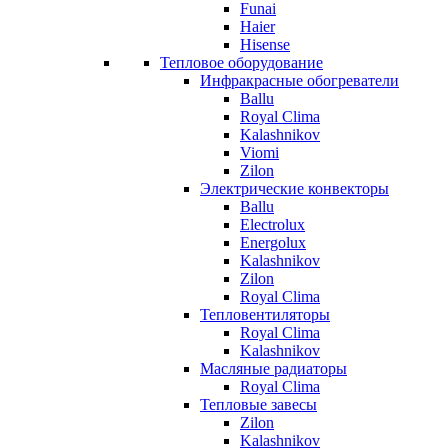
Funai
Haier
Hisense
Тепловое оборудование
Инфракрасные обогреватели
Ballu
Royal Clima
Kalashnikov
Viomi
Zilon
Электрические конвекторы
Ballu
Electrolux
Energolux
Kalashnikov
Zilon
Royal Clima
Тепловентиляторы
Royal Clima
Kalashnikov
Масляные радиаторы
Royal Clima
Тепловые завесы
Zilon
Kalashnikov