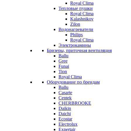
Royal Clima
Тепловые пушки
Royal Clima
Kalashnikov
Zilon
Водонагреватели
Philips
Royal Clima
Электрокамины
Бризеры, приточная вентиляция
Ballu
Gree
Funai
Tion
Royal Clima
Оборудование по брендам
Ballu
Casarte
Centek
CHERBROOKE
Daikin
Daichi
Ecostar
Electrolux
Expertair