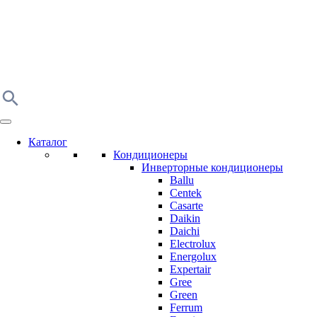
Каталог
Кондиционеры
Инверторные кондиционеры
Ballu
Centek
Casarte
Daikin
Daichi
Electrolux
Energolux
Expertair
Gree
Green
Ferrum