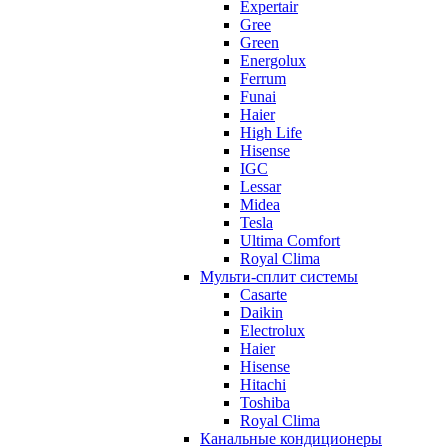
Expertair
Gree
Green
Energolux
Ferrum
Funai
Haier
High Life
Hisense
IGC
Lessar
Midea
Tesla
Ultima Comfort
Royal Clima
Мульти-сплит системы
Casarte
Daikin
Electrolux
Haier
Hisense
Hitachi
Toshiba
Royal Clima
Канальные кондиционеры