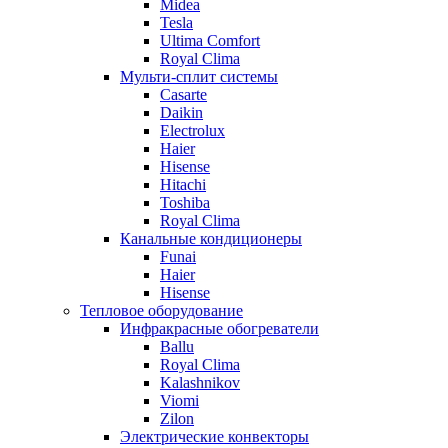
Midea
Tesla
Ultima Comfort
Royal Clima
Мульти-сплит системы
Casarte
Daikin
Electrolux
Haier
Hisense
Hitachi
Toshiba
Royal Clima
Канальные кондиционеры
Funai
Haier
Hisense
Тепловое оборудование
Инфракрасные обогреватели
Ballu
Royal Clima
Kalashnikov
Viomi
Zilon
Электрические конвекторы