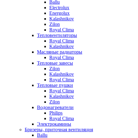
Ballu
Electrolux
Energolux
Kalashnikov
Zilon
Royal Clima
Тепловентиляторы
Royal Clima
Kalashnikov
Масляные радиаторы
Royal Clima
Тепловые завесы
Zilon
Kalashnikov
Royal Clima
Тепловые пушки
Royal Clima
Kalashnikov
Zilon
Водонагреватели
Philips
Royal Clima
Электрокамины
Бризеры, приточная вентиляция
Ballu