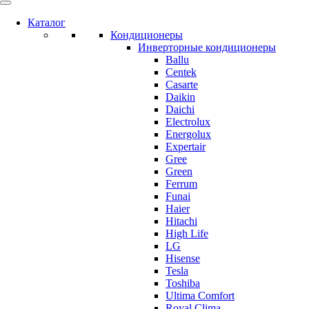
Каталог
Кондиционеры
Инверторные кондиционеры
Ballu
Centek
Casarte
Daikin
Daichi
Electrolux
Energolux
Expertair
Gree
Green
Ferrum
Funai
Haier
Hitachi
High Life
LG
Hisense
Tesla
Toshiba
Ultima Comfort
Royal Clima