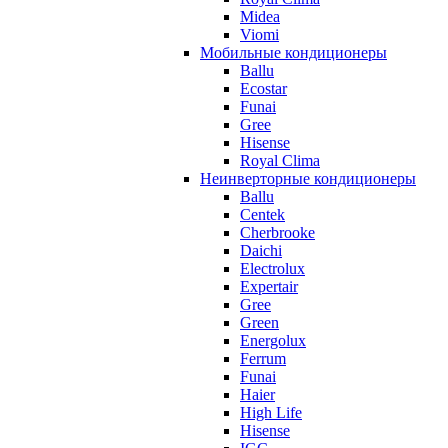
Midea
Viomi
Мобильные кондиционеры
Ballu
Ecostar
Funai
Gree
Hisense
Royal Clima
Неинверторные кондиционеры
Ballu
Centek
Cherbrooke
Daichi
Electrolux
Expertair
Gree
Green
Energolux
Ferrum
Funai
Haier
High Life
Hisense