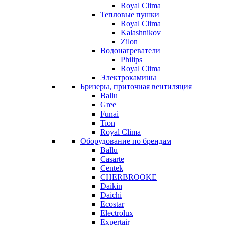
Royal Clima
Тепловые пушки
Royal Clima
Kalashnikov
Zilon
Водонагреватели
Philips
Royal Clima
Электрокамины
Бризеры, приточная вентиляция
Ballu
Gree
Funai
Tion
Royal Clima
Оборудование по брендам
Ballu
Casarte
Centek
CHERBROOKE
Daikin
Daichi
Ecostar
Electrolux
Expertair