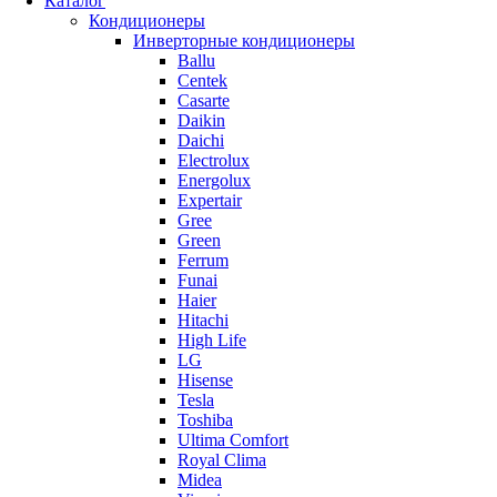
Каталог
Кондиционеры
Инверторные кондиционеры
Ballu
Centek
Casarte
Daikin
Daichi
Electrolux
Energolux
Expertair
Gree
Green
Ferrum
Funai
Haier
Hitachi
High Life
LG
Hisense
Tesla
Toshiba
Ultima Comfort
Royal Clima
Midea