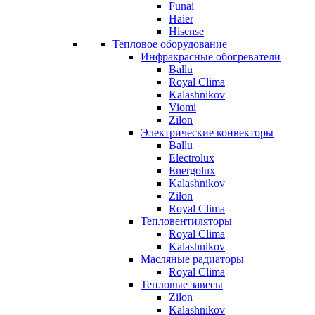
Funai
Haier
Hisense
Тепловое оборудование
Инфракрасные обогреватели
Ballu
Royal Clima
Kalashnikov
Viomi
Zilon
Электрические конвекторы
Ballu
Electrolux
Energolux
Kalashnikov
Zilon
Royal Clima
Тепловентиляторы
Royal Clima
Kalashnikov
Масляные радиаторы
Royal Clima
Тепловые завесы
Zilon
Kalashnikov