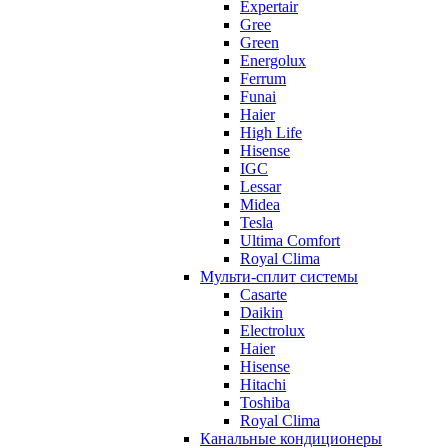
Expertair
Gree
Green
Energolux
Ferrum
Funai
Haier
High Life
Hisense
IGC
Lessar
Midea
Tesla
Ultima Comfort
Royal Clima
Мульти-сплит системы
Casarte
Daikin
Electrolux
Haier
Hisense
Hitachi
Toshiba
Royal Clima
Канальные кондиционеры