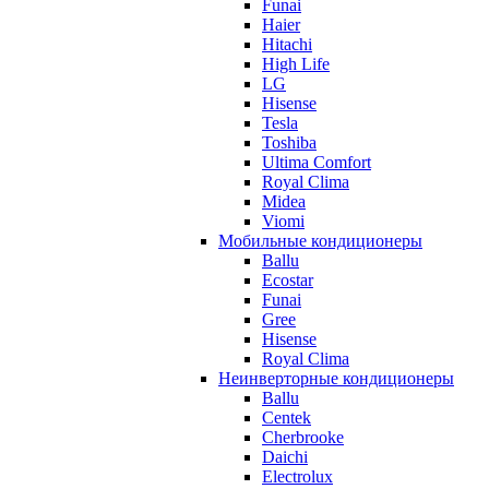
Funai
Haier
Hitachi
High Life
LG
Hisense
Tesla
Toshiba
Ultima Comfort
Royal Clima
Midea
Viomi
Мобильные кондиционеры
Ballu
Ecostar
Funai
Gree
Hisense
Royal Clima
Неинверторные кондиционеры
Ballu
Centek
Cherbrooke
Daichi
Electrolux