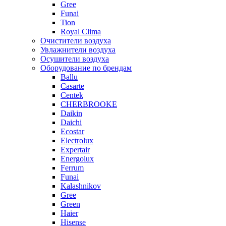
Gree
Funai
Tion
Royal Clima
Очистители воздуха
Увлажнители воздуха
Осушители воздуха
Оборудование по брендам
Ballu
Casarte
Centek
CHERBROOKE
Daikin
Daichi
Ecostar
Electrolux
Expertair
Energolux
Ferrum
Funai
Kalashnikov
Gree
Grеen
Haier
Hisense