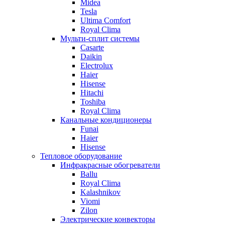
Midea
Tesla
Ultima Comfort
Royal Clima
Мульти-сплит системы
Casarte
Daikin
Electrolux
Haier
Hisense
Hitachi
Toshiba
Royal Clima
Канальные кондиционеры
Funai
Haier
Hisense
Тепловое оборудование
Инфракрасные обогреватели
Ballu
Royal Clima
Kalashnikov
Viomi
Zilon
Электрические конвекторы