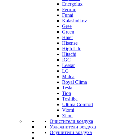
Energolux
Ferrum
Funai
Kalashnikov
Gree
Grеen
Haier
Hisense
High Life
Hitachi
IGC
Lessar
LG
Midea
Royal Clima
Tesla
Tion
Toshiba
Ultima Comfort
Viomi
Zilon
Очистители воздуха
Увлажнители воздуха
Осушители воздуха