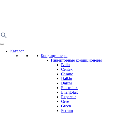
Каталог
Кондиционеры
Инверторные кондиционеры
Ballu
Centek
Casarte
Daikin
Daichi
Electrolux
Energolux
Expertair
Gree
Green
Ferrum