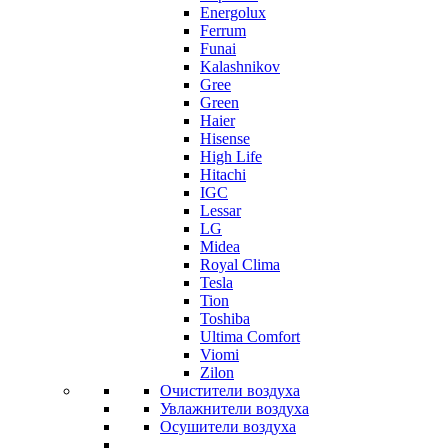
Energolux
Ferrum
Funai
Kalashnikov
Gree
Grеen
Haier
Hisense
High Life
Hitachi
IGC
Lessar
LG
Midea
Royal Clima
Tesla
Tion
Toshiba
Ultima Comfort
Viomi
Zilon
Очистители воздуха
Увлажнители воздуха
Осушители воздуха