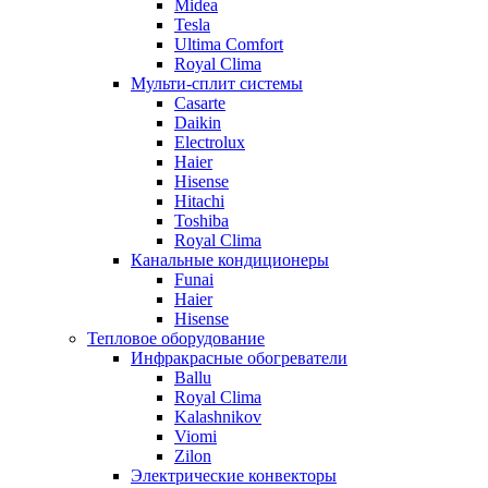
Midea
Tesla
Ultima Comfort
Royal Clima
Мульти-сплит системы
Casarte
Daikin
Electrolux
Haier
Hisense
Hitachi
Toshiba
Royal Clima
Канальные кондиционеры
Funai
Haier
Hisense
Тепловое оборудование
Инфракрасные обогреватели
Ballu
Royal Clima
Kalashnikov
Viomi
Zilon
Электрические конвекторы