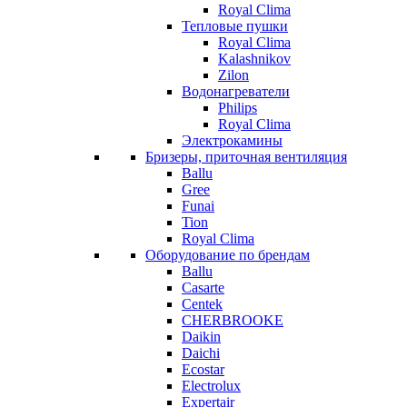
Royal Clima
Тепловые пушки
Royal Clima
Kalashnikov
Zilon
Водонагреватели
Philips
Royal Clima
Электрокамины
Бризеры, приточная вентиляция
Ballu
Gree
Funai
Tion
Royal Clima
Оборудование по брендам
Ballu
Casarte
Centek
CHERBROOKE
Daikin
Daichi
Ecostar
Electrolux
Expertair