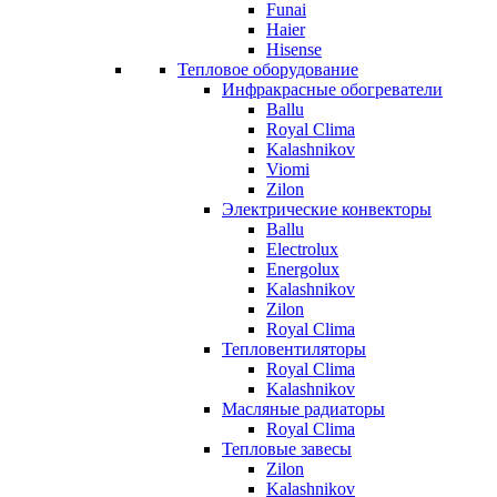
Funai
Haier
Hisense
Тепловое оборудование
Инфракрасные обогреватели
Ballu
Royal Clima
Kalashnikov
Viomi
Zilon
Электрические конвекторы
Ballu
Electrolux
Energolux
Kalashnikov
Zilon
Royal Clima
Тепловентиляторы
Royal Clima
Kalashnikov
Масляные радиаторы
Royal Clima
Тепловые завесы
Zilon
Kalashnikov