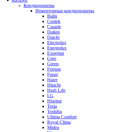
Каталог
Кондиционеры
Инверторные кондиционеры
Ballu
Centek
Casarte
Daikin
Daichi
Electrolux
Energolux
Expertair
Gree
Green
Ferrum
Funai
Haier
Hitachi
High Life
LG
Hisense
Tesla
Toshiba
Ultima Comfort
Royal Clima
Midea