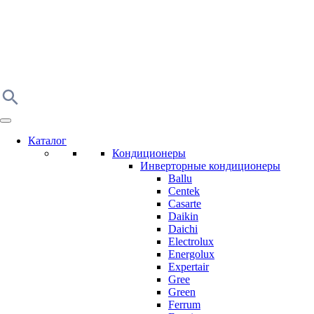
Каталог
Кондиционеры
Инверторные кондиционеры
Ballu
Centek
Casarte
Daikin
Daichi
Electrolux
Energolux
Expertair
Gree
Green
Ferrum