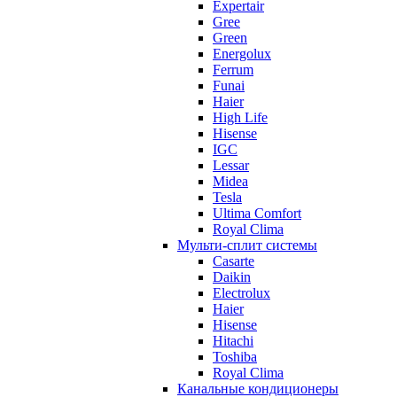
Expertair
Gree
Green
Energolux
Ferrum
Funai
Haier
High Life
Hisense
IGC
Lessar
Midea
Tesla
Ultima Comfort
Royal Clima
Мульти-сплит системы
Casarte
Daikin
Electrolux
Haier
Hisense
Hitachi
Toshiba
Royal Clima
Канальные кондиционеры