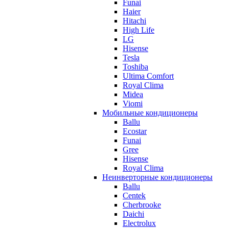
Funai
Haier
Hitachi
High Life
LG
Hisense
Tesla
Toshiba
Ultima Comfort
Royal Clima
Midea
Viomi
Мобильные кондиционеры
Ballu
Ecostar
Funai
Gree
Hisense
Royal Clima
Неинверторные кондиционеры
Ballu
Centek
Cherbrooke
Daichi
Electrolux