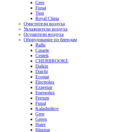
Gree
Funai
Tion
Royal Clima
Очистители воздуха
Увлажнители воздуха
Осушители воздуха
Оборудование по брендам
Ballu
Casarte
Centek
CHERBROOKE
Daikin
Daichi
Ecostar
Electrolux
Expertair
Energolux
Ferrum
Funai
Kalashnikov
Gree
Grеen
Haier
Hisense