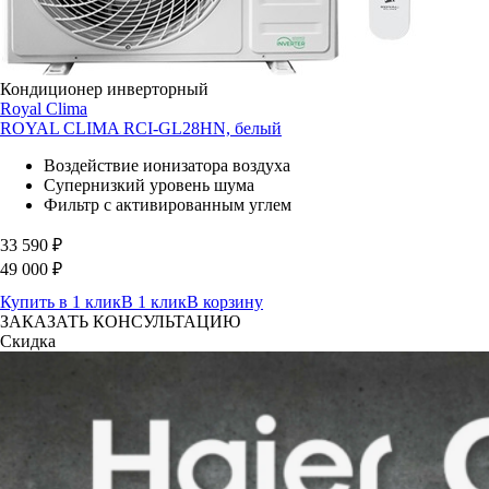
Кондиционер инверторный
Royal Clima
ROYAL CLIMA RCI-GL28HN, белый
Воздействие ионизатора воздуха
Супернизкий уровень шума
Фильтр с активированным углем
33 590
₽
49 000
₽
Купить в 1 клик
В 1 клик
В корзину
ЗАКАЗАТЬ КОНСУЛЬТАЦИЮ
Скидка