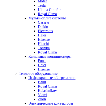
Midea
Tesla
Ultima Comfort
Royal Clima
Мульти-сплит системы
Casarte
Daikin
Electrolux
Haier
Hisense
Hitachi
Toshiba
Royal Clima
Канальные кондиционеры
Funai
Haier
Hisense
Тепловое оборудование
Инфракрасные обогреватели
Ballu
Royal Clima
Kalashnikov
Viomi
Zilon
Электрические конвекторы