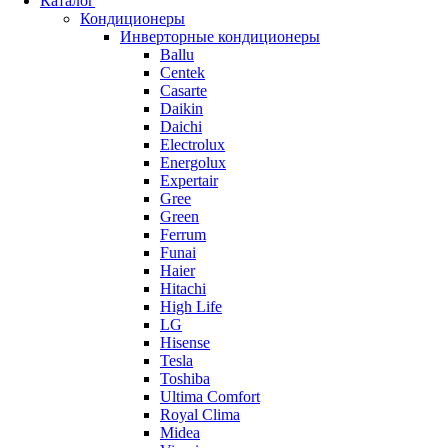
Каталог
Кондиционеры
Инверторные кондиционеры
Ballu
Centek
Casarte
Daikin
Daichi
Electrolux
Energolux
Expertair
Gree
Green
Ferrum
Funai
Haier
Hitachi
High Life
LG
Hisense
Tesla
Toshiba
Ultima Comfort
Royal Clima
Midea