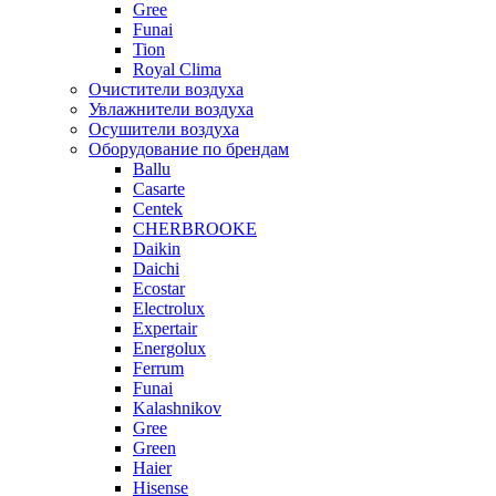
Gree
Funai
Tion
Royal Clima
Очистители воздуха
Увлажнители воздуха
Осушители воздуха
Оборудование по брендам
Ballu
Casarte
Centek
CHERBROOKE
Daikin
Daichi
Ecostar
Electrolux
Expertair
Energolux
Ferrum
Funai
Kalashnikov
Gree
Grеen
Haier
Hisense