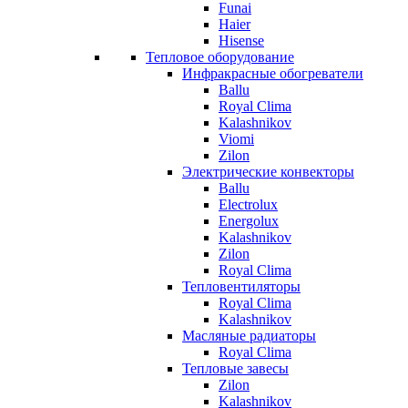
Funai
Haier
Hisense
Тепловое оборудование
Инфракрасные обогреватели
Ballu
Royal Clima
Kalashnikov
Viomi
Zilon
Электрические конвекторы
Ballu
Electrolux
Energolux
Kalashnikov
Zilon
Royal Clima
Тепловентиляторы
Royal Clima
Kalashnikov
Масляные радиаторы
Royal Clima
Тепловые завесы
Zilon
Kalashnikov