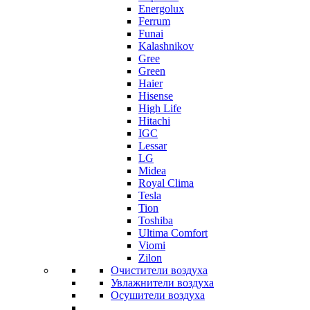
Energolux
Ferrum
Funai
Kalashnikov
Gree
Grеen
Haier
Hisense
High Life
Hitachi
IGC
Lessar
LG
Midea
Royal Clima
Tesla
Tion
Toshiba
Ultima Comfort
Viomi
Zilon
Очистители воздуха
Увлажнители воздуха
Осушители воздуха