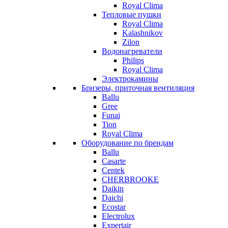
Royal Clima
Тепловые пушки
Royal Clima
Kalashnikov
Zilon
Водонагреватели
Philips
Royal Clima
Электрокамины
Бризеры, приточная вентиляция
Ballu
Gree
Funai
Tion
Royal Clima
Оборудование по брендам
Ballu
Casarte
Centek
CHERBROOKE
Daikin
Daichi
Ecostar
Electrolux
Expertair