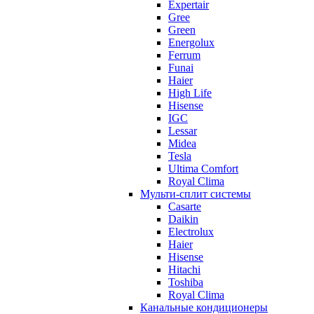
Expertair
Gree
Green
Energolux
Ferrum
Funai
Haier
High Life
Hisense
IGC
Lessar
Midea
Tesla
Ultima Comfort
Royal Clima
Мульти-сплит системы
Casarte
Daikin
Electrolux
Haier
Hisense
Hitachi
Toshiba
Royal Clima
Канальные кондиционеры