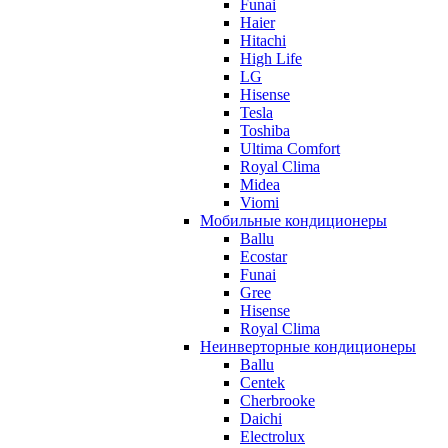
Funai
Haier
Hitachi
High Life
LG
Hisense
Tesla
Toshiba
Ultima Comfort
Royal Clima
Midea
Viomi
Мобильные кондиционеры
Ballu
Ecostar
Funai
Gree
Hisense
Royal Clima
Неинверторные кондиционеры
Ballu
Centek
Cherbrooke
Daichi
Electrolux