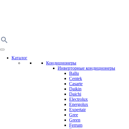
Каталог
Кондиционеры
Инверторные кондиционеры
Ballu
Centek
Casarte
Daikin
Daichi
Electrolux
Energolux
Expertair
Gree
Green
Ferrum