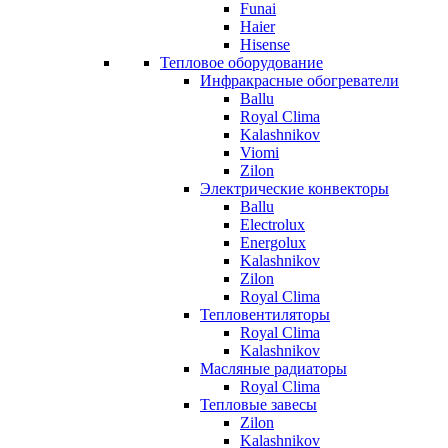
Funai
Haier
Hisense
Тепловое оборудование
Инфракрасные обогреватели
Ballu
Royal Clima
Kalashnikov
Viomi
Zilon
Электрические конвекторы
Ballu
Electrolux
Energolux
Kalashnikov
Zilon
Royal Clima
Тепловентиляторы
Royal Clima
Kalashnikov
Масляные радиаторы
Royal Clima
Тепловые завесы
Zilon
Kalashnikov