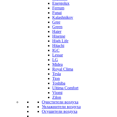
Energolux
Ferrum
Funai
Kalashnikov
Gree
Grеen
Haier
Hisense
High Life
Hitachi
IGC
Lessar
LG
Midea
Royal Clima
Tesla
Tion
Toshiba
Ultima Comfort
Viomi
Zilon
Очистители воздуха
Увлажнители воздуха
Осушители воздуха