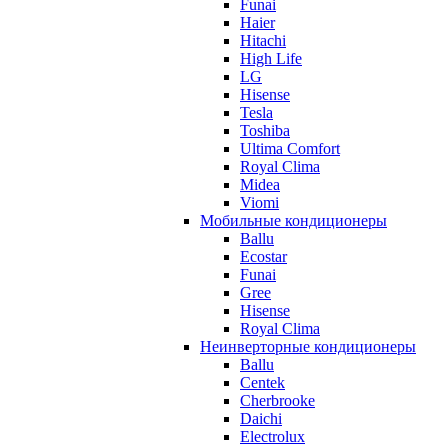
Funai
Haier
Hitachi
High Life
LG
Hisense
Tesla
Toshiba
Ultima Comfort
Royal Clima
Midea
Viomi
Мобильные кондиционеры
Ballu
Ecostar
Funai
Gree
Hisense
Royal Clima
Неинверторные кондиционеры
Ballu
Centek
Cherbrooke
Daichi
Electrolux