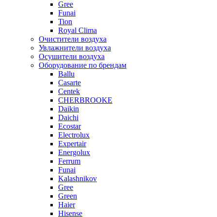
Gree
Funai
Tion
Royal Clima
Очистители воздуха
Увлажнители воздуха
Осушители воздуха
Оборудование по брендам
Ballu
Casarte
Centek
CHERBROOKE
Daikin
Daichi
Ecostar
Electrolux
Expertair
Energolux
Ferrum
Funai
Kalashnikov
Gree
Grеen
Haier
Hisense