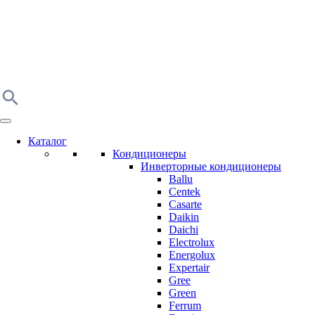
Каталог
Кондиционеры
Инверторные кондиционеры
Ballu
Centek
Casarte
Daikin
Daichi
Electrolux
Energolux
Expertair
Gree
Green
Ferrum