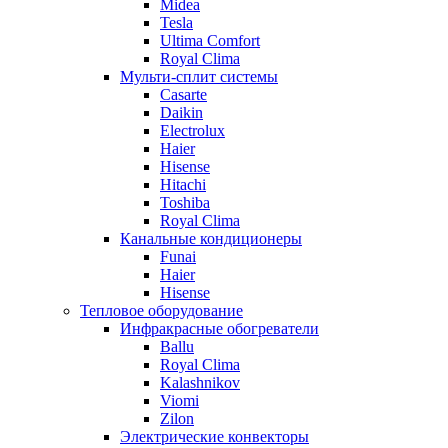
Midea
Tesla
Ultima Comfort
Royal Clima
Мульти-сплит системы
Casarte
Daikin
Electrolux
Haier
Hisense
Hitachi
Toshiba
Royal Clima
Канальные кондиционеры
Funai
Haier
Hisense
Тепловое оборудование
Инфракрасные обогреватели
Ballu
Royal Clima
Kalashnikov
Viomi
Zilon
Электрические конвекторы