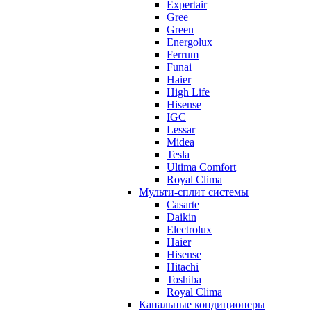
Expertair
Gree
Green
Energolux
Ferrum
Funai
Haier
High Life
Hisense
IGC
Lessar
Midea
Tesla
Ultima Comfort
Royal Clima
Мульти-сплит системы
Casarte
Daikin
Electrolux
Haier
Hisense
Hitachi
Toshiba
Royal Clima
Канальные кондиционеры