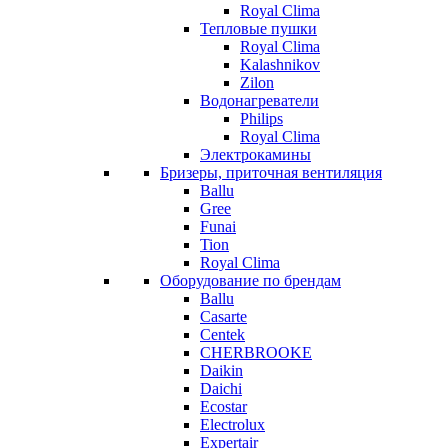
Royal Clima
Тепловые пушки
Royal Clima
Kalashnikov
Zilon
Водонагреватели
Philips
Royal Clima
Электрокамины
Бризеры, приточная вентиляция
Ballu
Gree
Funai
Tion
Royal Clima
Оборудование по брендам
Ballu
Casarte
Centek
CHERBROOKE
Daikin
Daichi
Ecostar
Electrolux
Expertair