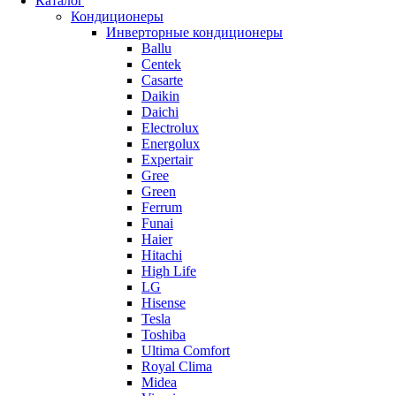
Каталог
Кондиционеры
Инверторные кондиционеры
Ballu
Centek
Casarte
Daikin
Daichi
Electrolux
Energolux
Expertair
Gree
Green
Ferrum
Funai
Haier
Hitachi
High Life
LG
Hisense
Tesla
Toshiba
Ultima Comfort
Royal Clima
Midea