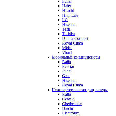
Funai
Haier
Hitachi
High Life
LG
Hisense
Tesla
Toshiba
Ultima Comfort
Royal Clima
Midea
Viomi
Мобильные кондиционеры
Ballu
Ecostar
Funai
Gree
Hisense
Royal Clima
Неинверторные кондиционеры
Ballu
Centek
Cherbrooke
Daichi
Electrolux