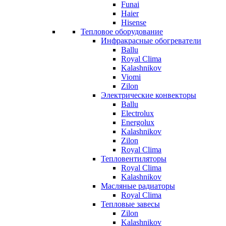
Funai
Haier
Hisense
Тепловое оборудование
Инфракрасные обогреватели
Ballu
Royal Clima
Kalashnikov
Viomi
Zilon
Электрические конвекторы
Ballu
Electrolux
Energolux
Kalashnikov
Zilon
Royal Clima
Тепловентиляторы
Royal Clima
Kalashnikov
Масляные радиаторы
Royal Clima
Тепловые завесы
Zilon
Kalashnikov