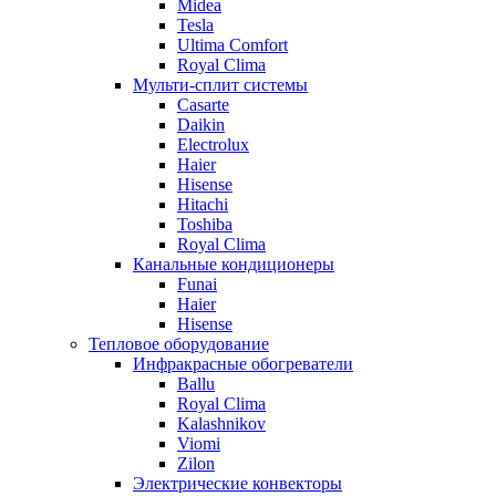
Midea
Tesla
Ultima Comfort
Royal Clima
Мульти-сплит системы
Casarte
Daikin
Electrolux
Haier
Hisense
Hitachi
Toshiba
Royal Clima
Канальные кондиционеры
Funai
Haier
Hisense
Тепловое оборудование
Инфракрасные обогреватели
Ballu
Royal Clima
Kalashnikov
Viomi
Zilon
Электрические конвекторы