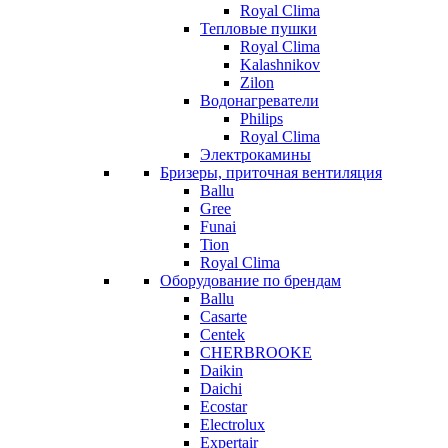
Royal Clima
Тепловые пушки
Royal Clima
Kalashnikov
Zilon
Водонагреватели
Philips
Royal Clima
Электрокамины
Бризеры, приточная вентиляция
Ballu
Gree
Funai
Tion
Royal Clima
Оборудование по брендам
Ballu
Casarte
Centek
CHERBROOKE
Daikin
Daichi
Ecostar
Electrolux
Expertair