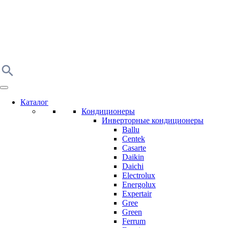
Каталог
Кондиционеры
Инверторные кондиционеры
Ballu
Centek
Casarte
Daikin
Daichi
Electrolux
Energolux
Expertair
Gree
Green
Ferrum