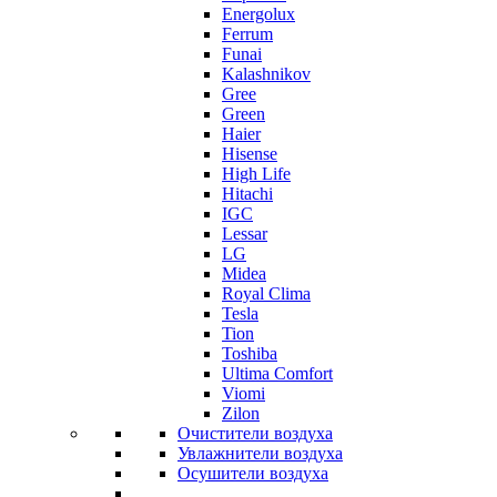
Energolux
Ferrum
Funai
Kalashnikov
Gree
Grеen
Haier
Hisense
High Life
Hitachi
IGC
Lessar
LG
Midea
Royal Clima
Tesla
Tion
Toshiba
Ultima Comfort
Viomi
Zilon
Очистители воздуха
Увлажнители воздуха
Осушители воздуха