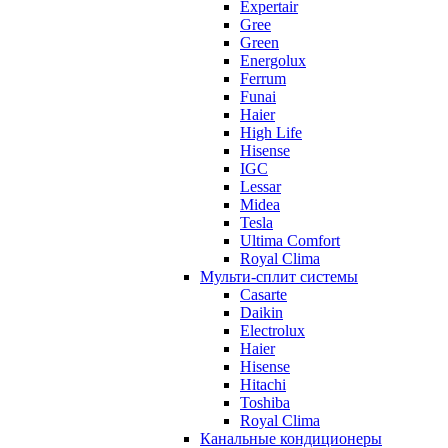
Expertair
Gree
Green
Energolux
Ferrum
Funai
Haier
High Life
Hisense
IGC
Lessar
Midea
Tesla
Ultima Comfort
Royal Clima
Мульти-сплит системы
Casarte
Daikin
Electrolux
Haier
Hisense
Hitachi
Toshiba
Royal Clima
Канальные кондиционеры