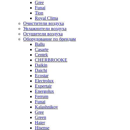
Gree
Funai
Tion
Royal Clima
Очистители воздуха
Увлажнители воздуха
Осушители воздуха
Оборудование по брендам
Ballu
Casarte
Centek
CHERBROOKE
Daikin
Daichi
Ecostar
Electrolux
Expertair
Energolux
Ferrum
Funai
Kalashnikov
Gree
Grеen
Haier
Hisense