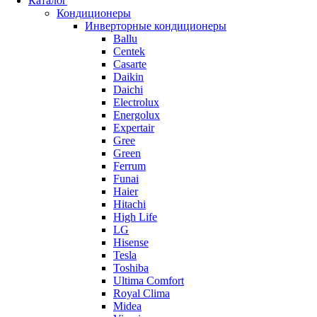
Каталог
Кондиционеры
Инверторные кондиционеры
Ballu
Centek
Casarte
Daikin
Daichi
Electrolux
Energolux
Expertair
Gree
Green
Ferrum
Funai
Haier
Hitachi
High Life
LG
Hisense
Tesla
Toshiba
Ultima Comfort
Royal Clima
Midea