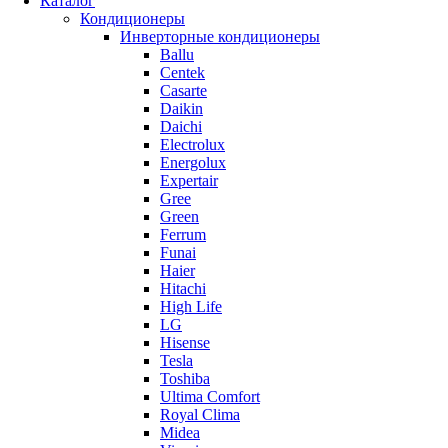
Каталог
Кондиционеры
Инверторные кондиционеры
Ballu
Centek
Casarte
Daikin
Daichi
Electrolux
Energolux
Expertair
Gree
Green
Ferrum
Funai
Haier
Hitachi
High Life
LG
Hisense
Tesla
Toshiba
Ultima Comfort
Royal Clima
Midea