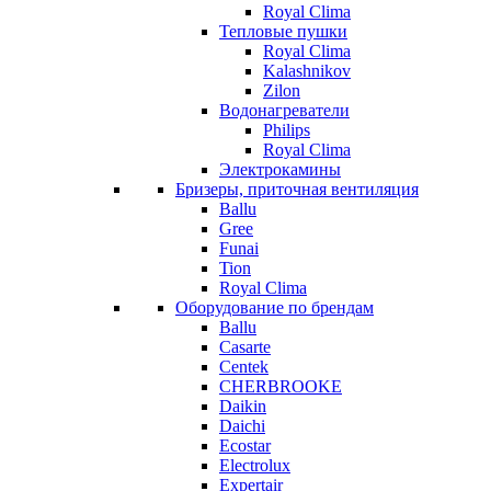
Royal Clima
Тепловые пушки
Royal Clima
Kalashnikov
Zilon
Водонагреватели
Philips
Royal Clima
Электрокамины
Бризеры, приточная вентиляция
Ballu
Gree
Funai
Tion
Royal Clima
Оборудование по брендам
Ballu
Casarte
Centek
CHERBROOKE
Daikin
Daichi
Ecostar
Electrolux
Expertair