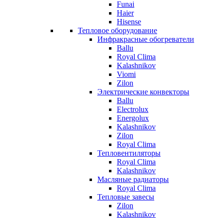
Funai
Haier
Hisense
Тепловое оборудование
Инфракрасные обогреватели
Ballu
Royal Clima
Kalashnikov
Viomi
Zilon
Электрические конвекторы
Ballu
Electrolux
Energolux
Kalashnikov
Zilon
Royal Clima
Тепловентиляторы
Royal Clima
Kalashnikov
Масляные радиаторы
Royal Clima
Тепловые завесы
Zilon
Kalashnikov