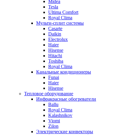
Midea
Tesla
Ultima Comfort
Royal Clima
Мульти-сплит системы
Casarte
Daikin
Electrolux
Haier
Hisense
Hitachi
Toshiba
Royal Clima
Канальные кондиционеры
Funai
Haier
Hisense
Тепловое оборудование
Инфракрасные обогреватели
Ballu
Royal Clima
Kalashnikov
Viomi
Zilon
Электрические конвекторы