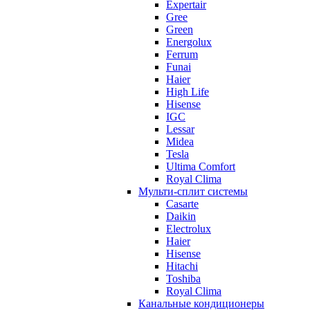
Expertair
Gree
Green
Energolux
Ferrum
Funai
Haier
High Life
Hisense
IGC
Lessar
Midea
Tesla
Ultima Comfort
Royal Clima
Мульти-сплит системы
Casarte
Daikin
Electrolux
Haier
Hisense
Hitachi
Toshiba
Royal Clima
Канальные кондиционеры