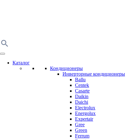
Каталог
Кондиционеры
Инверторные кондиционеры
Ballu
Centek
Casarte
Daikin
Daichi
Electrolux
Energolux
Expertair
Gree
Green
Ferrum