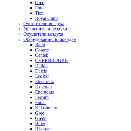
Gree
Funai
Tion
Royal Clima
Очистители воздуха
Увлажнители воздуха
Осушители воздуха
Оборудование по брендам
Ballu
Casarte
Centek
CHERBROOKE
Daikin
Daichi
Ecostar
Electrolux
Expertair
Energolux
Ferrum
Funai
Kalashnikov
Gree
Grеen
Haier
Hisense