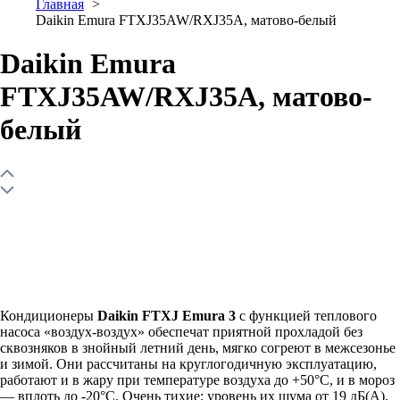
Главная
Daikin Emura FTXJ35AW/RXJ35A, матово-белый
Daikin Emura
FTXJ35AW/RXJ35A, матово-
белый
Кондиционеры
Daikin FTXJ Emura 3
с функцией теплового
насоса «воздух-воздух» обеспечат приятной прохладой без
сквозняков в знойный летний день, мягко согреют в межсезонье
и зимой. Они рассчитаны на круглогодичную эксплуатацию,
работают и в жару при температуре воздуха до +50°С, и в мороз
— вплоть до -20°С. Очень тихие: уровень их шума от 19 дБ(А).