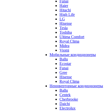
Funai
Haier
Hitachi
High Life
LG
Hisense
Tesla
Toshiba
Ultima Comfort
Royal Clima
Midea
Viomi
Мобильные кондиционеры
Ballu
Ecostar
Funai
Gree
Hisense
Royal Clima
Неинверторные кондиционеры
Ballu
Centek
Cherbrooke
Daichi
Electrolux