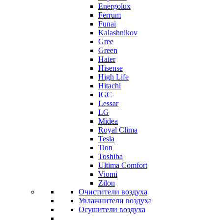
Energolux
Ferrum
Funai
Kalashnikov
Gree
Grеen
Haier
Hisense
High Life
Hitachi
IGC
Lessar
LG
Midea
Royal Clima
Tesla
Tion
Toshiba
Ultima Comfort
Viomi
Zilon
Очистители воздуха
Увлажнители воздуха
Осушители воздуха