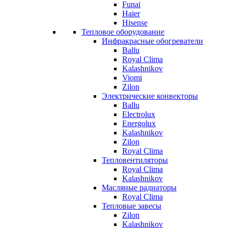
Funai
Haier
Hisense
Тепловое оборудование
Инфракрасные обогреватели
Ballu
Royal Clima
Kalashnikov
Viomi
Zilon
Электрические конвекторы
Ballu
Electrolux
Energolux
Kalashnikov
Zilon
Royal Clima
Тепловентиляторы
Royal Clima
Kalashnikov
Масляные радиаторы
Royal Clima
Тепловые завесы
Zilon
Kalashnikov