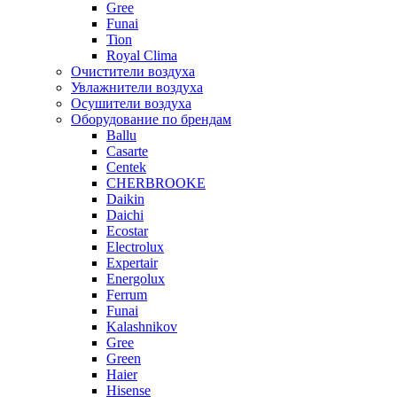
Gree
Funai
Tion
Royal Clima
Очистители воздуха
Увлажнители воздуха
Осушители воздуха
Оборудование по брендам
Ballu
Casarte
Centek
CHERBROOKE
Daikin
Daichi
Ecostar
Electrolux
Expertair
Energolux
Ferrum
Funai
Kalashnikov
Gree
Grеen
Haier
Hisense