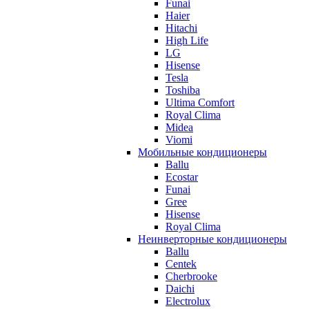
Funai
Haier
Hitachi
High Life
LG
Hisense
Tesla
Toshiba
Ultima Comfort
Royal Clima
Midea
Viomi
Мобильные кондиционеры
Ballu
Ecostar
Funai
Gree
Hisense
Royal Clima
Неинверторные кондиционеры
Ballu
Centek
Cherbrooke
Daichi
Electrolux