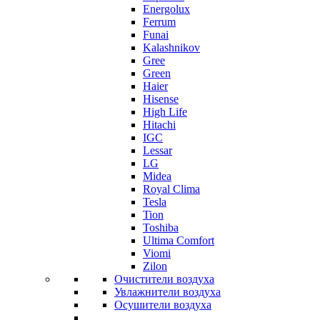
Energolux
Ferrum
Funai
Kalashnikov
Gree
Grеen
Haier
Hisense
High Life
Hitachi
IGC
Lessar
LG
Midea
Royal Clima
Tesla
Tion
Toshiba
Ultima Comfort
Viomi
Zilon
Очистители воздуха
Увлажнители воздуха
Осушители воздуха