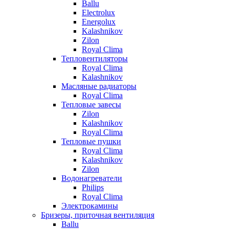
Ballu
Electrolux
Energolux
Kalashnikov
Zilon
Royal Clima
Тепловентиляторы
Royal Clima
Kalashnikov
Масляные радиаторы
Royal Clima
Тепловые завесы
Zilon
Kalashnikov
Royal Clima
Тепловые пушки
Royal Clima
Kalashnikov
Zilon
Водонагреватели
Philips
Royal Clima
Электрокамины
Бризеры, приточная вентиляция
Ballu