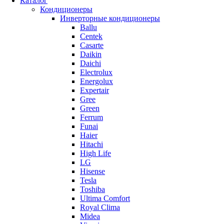
Каталог
Кондиционеры
Инверторные кондиционеры
Ballu
Centek
Casarte
Daikin
Daichi
Electrolux
Energolux
Expertair
Gree
Green
Ferrum
Funai
Haier
Hitachi
High Life
LG
Hisense
Tesla
Toshiba
Ultima Comfort
Royal Clima
Midea