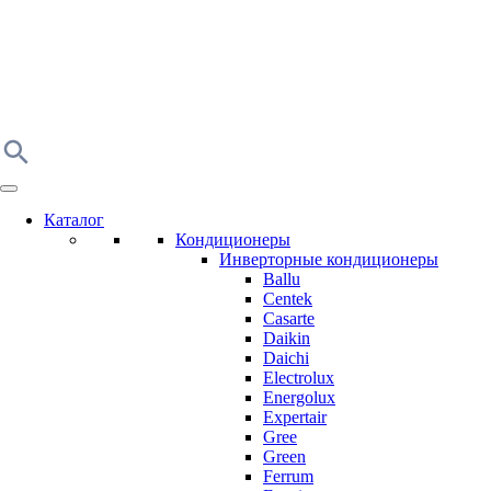
Каталог
Кондиционеры
Инверторные кондиционеры
Ballu
Centek
Casarte
Daikin
Daichi
Electrolux
Energolux
Expertair
Gree
Green
Ferrum