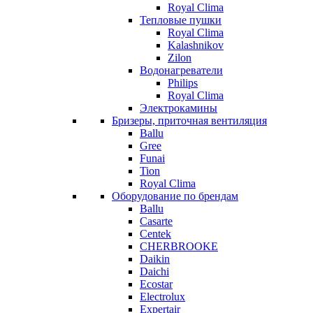
Royal Clima
Тепловые пушки
Royal Clima
Kalashnikov
Zilon
Водонагреватели
Philips
Royal Clima
Электрокамины
Бризеры, приточная вентиляция
Ballu
Gree
Funai
Tion
Royal Clima
Оборудование по брендам
Ballu
Casarte
Centek
CHERBROOKE
Daikin
Daichi
Ecostar
Electrolux
Expertair