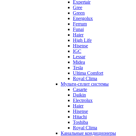
Expertair
Gree
Green
Energolux
Ferrum
Funai
Haier
High Life
Hisense
IGC
Lessar
Midea
Tesla
Ultima Comfort
Royal Clima
Мульти-сплит системы
Casarte
Daikin
Electrolux
Haier
Hisense
Hitachi
Toshiba
Royal Clima
Канальные кондиционеры