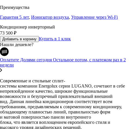
Преимущества
Гарантия 5 лет
,
Ионизатор воздуха
,
Управление через Wi-Fi
Кондиционер инверторный
73 500
₽
Купить в 1 клик
Добавить в корзину
Нашли дешевле?
Оплатите Долями сегодня
Остальное потом, с платежом раз в 2
недели
Современные и стильные
сплит-
системы
компании
Energolux
серии
LUGANO
,
сочетают в себе
непревзойденное качество, широкие функциональные
возможности и безупречный
привлекательный
внешний
вид
.
Данная линейка кондиционеров соответствует всем
требованиям, предъявляемым к соврем
енному кондиционеру,
обладающему
плавностью линий, правильностью форм
и
матовой поверхностью панели внутреннего
блока,
что
является воплощением европейского стиля
и
высокого уровня дизайнерских решений
.