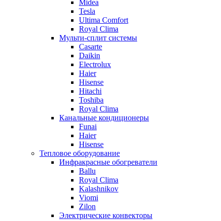
Midea
Tesla
Ultima Comfort
Royal Clima
Мульти-сплит системы
Casarte
Daikin
Electrolux
Haier
Hisense
Hitachi
Toshiba
Royal Clima
Канальные кондиционеры
Funai
Haier
Hisense
Тепловое оборудование
Инфракрасные обогреватели
Ballu
Royal Clima
Kalashnikov
Viomi
Zilon
Электрические конвекторы