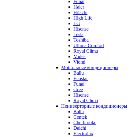
Funai
Haier
Hitachi
High Life
LG
Hisense
Tesla
Toshiba
Ultima Comfort
Royal Clima
Midea
Viomi
Мобильные кондиционеры
Ballu
Ecostar
Funai
Gree
Hisense
Royal Clima
Неинверторные кондиционеры
Ballu
Centek
Cherbrooke
Daichi
Electrolux