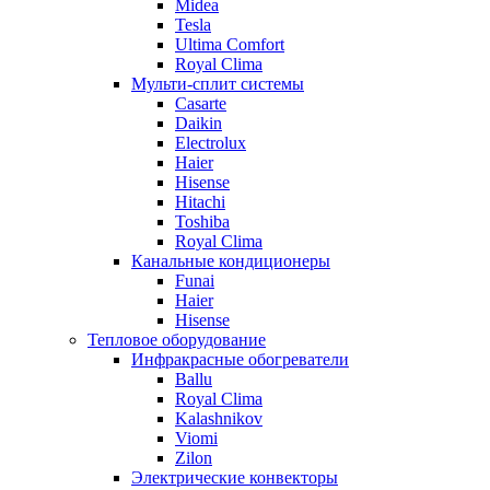
Midea
Tesla
Ultima Comfort
Royal Clima
Мульти-сплит системы
Casarte
Daikin
Electrolux
Haier
Hisense
Hitachi
Toshiba
Royal Clima
Канальные кондиционеры
Funai
Haier
Hisense
Тепловое оборудование
Инфракрасные обогреватели
Ballu
Royal Clima
Kalashnikov
Viomi
Zilon
Электрические конвекторы