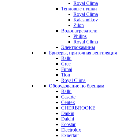
Royal Clima
Тепловые пушки
Royal Clima
Kalashnikov
Zilon
Водонагреватели
Philips
Royal Clima
Электрокамины
Бризеры, приточная вентиляция
Ballu
Gree
Funai
Tion
Royal Clima
Оборудование по брендам
Ballu
Casarte
Centek
CHERBROOKE
Daikin
Daichi
Ecostar
Electrolux
Expertair