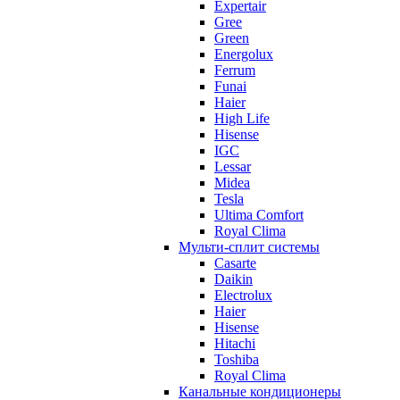
Expertair
Gree
Green
Energolux
Ferrum
Funai
Haier
High Life
Hisense
IGC
Lessar
Midea
Tesla
Ultima Comfort
Royal Clima
Мульти-сплит системы
Casarte
Daikin
Electrolux
Haier
Hisense
Hitachi
Toshiba
Royal Clima
Канальные кондиционеры