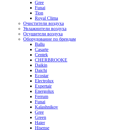
Gree
Funai
Tion
Royal Clima
Очистители воздуха
Увлажнители воздуха
Осушители воздуха
Оборудование по брендам
Ballu
Casarte
Centek
CHERBROOKE
Daikin
Daichi
Ecostar
Electrolux
Expertair
Energolux
Ferrum
Funai
Kalashnikov
Gree
Grеen
Haier
Hisense