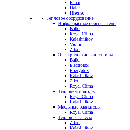
Funai
Haier
Hisense
Тепловое оборудование
Инфракрасные обогреватели
Ballu
Royal Clima
Kalashnikov
Viomi
Zilon
Электрические конвекторы
Ballu
Electrolux
Energolux
Kalashnikov
Zilon
Royal Clima
Тепловентиляторы
Royal Clima
Kalashnikov
Масляные радиаторы
Royal Clima
Тепловые завесы
Zilon
Kalashnikov