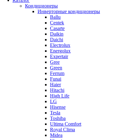
Каталог
Кондиционеры
Инверторные кондиционеры
Ballu
Centek
Casarte
Daikin
Daichi
Electrolux
Energolux
Expertair
Gree
Green
Ferrum
Funai
Haier
Hitachi
High Life
LG
Hisense
Tesla
Toshiba
Ultima Comfort
Royal Clima
Midea