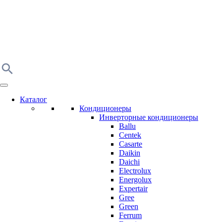
Каталог
Кондиционеры
Инверторные кондиционеры
Ballu
Centek
Casarte
Daikin
Daichi
Electrolux
Energolux
Expertair
Gree
Green
Ferrum