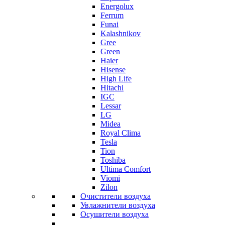
Energolux
Ferrum
Funai
Kalashnikov
Gree
Grеen
Haier
Hisense
High Life
Hitachi
IGC
Lessar
LG
Midea
Royal Clima
Tesla
Tion
Toshiba
Ultima Comfort
Viomi
Zilon
Очистители воздуха
Увлажнители воздуха
Осушители воздуха