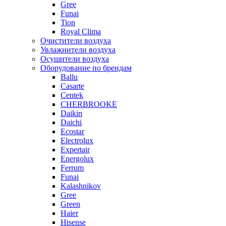
Gree
Funai
Tion
Royal Clima
Очистители воздуха
Увлажнители воздуха
Осушители воздуха
Оборудование по брендам
Ballu
Casarte
Centek
CHERBROOKE
Daikin
Daichi
Ecostar
Electrolux
Expertair
Energolux
Ferrum
Funai
Kalashnikov
Gree
Grеen
Haier
Hisense