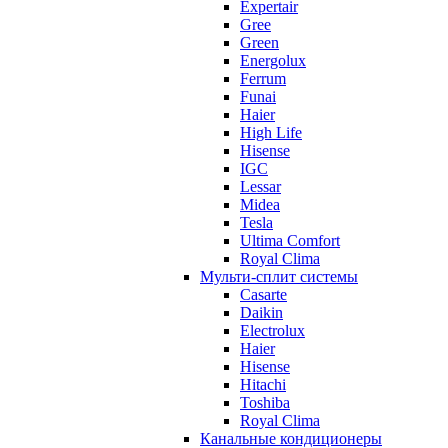
Expertair
Gree
Green
Energolux
Ferrum
Funai
Haier
High Life
Hisense
IGC
Lessar
Midea
Tesla
Ultima Comfort
Royal Clima
Мульти-сплит системы
Casarte
Daikin
Electrolux
Haier
Hisense
Hitachi
Toshiba
Royal Clima
Канальные кондиционеры