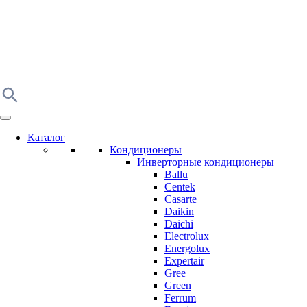
Каталог
Кондиционеры
Инверторные кондиционеры
Ballu
Centek
Casarte
Daikin
Daichi
Electrolux
Energolux
Expertair
Gree
Green
Ferrum