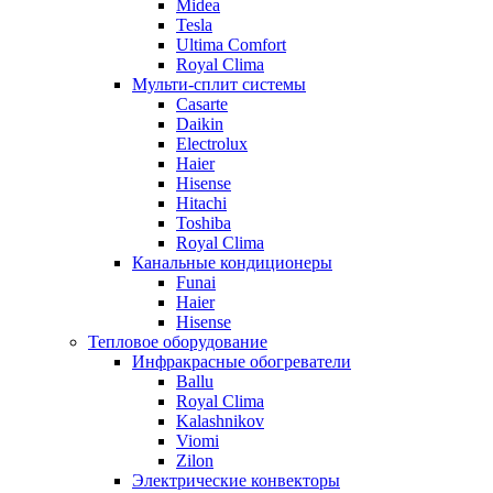
Midea
Tesla
Ultima Comfort
Royal Clima
Мульти-сплит системы
Casarte
Daikin
Electrolux
Haier
Hisense
Hitachi
Toshiba
Royal Clima
Канальные кондиционеры
Funai
Haier
Hisense
Тепловое оборудование
Инфракрасные обогреватели
Ballu
Royal Clima
Kalashnikov
Viomi
Zilon
Электрические конвекторы