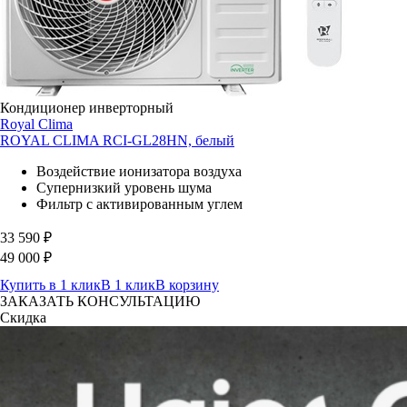
Кондиционер инверторный
Royal Clima
ROYAL CLIMA RCI-GL28HN, белый
Воздействие ионизатора воздуха
Супернизкий уровень шума
Фильтр с активированным углем
33 590
₽
49 000
₽
Купить в 1 клик
В 1 клик
В корзину
ЗАКАЗАТЬ КОНСУЛЬТАЦИЮ
Скидка