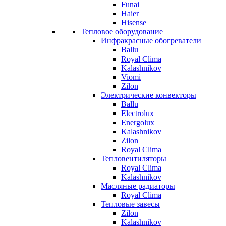
Funai
Haier
Hisense
Тепловое оборудование
Инфракрасные обогреватели
Ballu
Royal Clima
Kalashnikov
Viomi
Zilon
Электрические конвекторы
Ballu
Electrolux
Energolux
Kalashnikov
Zilon
Royal Clima
Тепловентиляторы
Royal Clima
Kalashnikov
Масляные радиаторы
Royal Clima
Тепловые завесы
Zilon
Kalashnikov