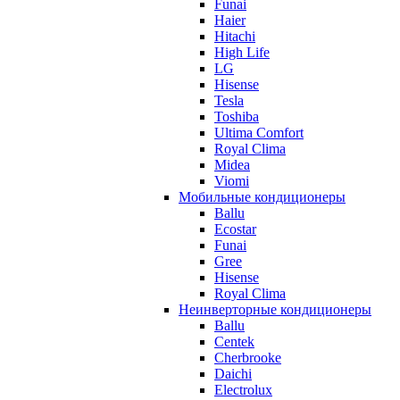
Funai
Haier
Hitachi
High Life
LG
Hisense
Tesla
Toshiba
Ultima Comfort
Royal Clima
Midea
Viomi
Мобильные кондиционеры
Ballu
Ecostar
Funai
Gree
Hisense
Royal Clima
Неинверторные кондиционеры
Ballu
Centek
Cherbrooke
Daichi
Electrolux