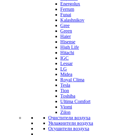
Energolux
Ferrum
Funai
Kalashnikov
Gree
Grеen
Haier
Hisense
High Life
Hitachi
IGC
Lessar
LG
Midea
Royal Clima
Tesla
Tion
Toshiba
Ultima Comfort
Viomi
Zilon
Очистители воздуха
Увлажнители воздуха
Осушители воздуха