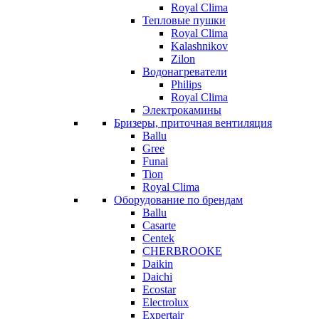
Royal Clima
Тепловые пушки
Royal Clima
Kalashnikov
Zilon
Водонагреватели
Philips
Royal Clima
Электрокамины
Бризеры, приточная вентиляция
Ballu
Gree
Funai
Tion
Royal Clima
Оборудование по брендам
Ballu
Casarte
Centek
CHERBROOKE
Daikin
Daichi
Ecostar
Electrolux
Expertair