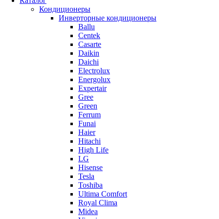
Каталог
Кондиционеры
Инверторные кондиционеры
Ballu
Centek
Casarte
Daikin
Daichi
Electrolux
Energolux
Expertair
Gree
Green
Ferrum
Funai
Haier
Hitachi
High Life
LG
Hisense
Tesla
Toshiba
Ultima Comfort
Royal Clima
Midea