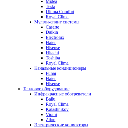
Midea
Tesla
Ultima Comfort
Royal Clima
Мульти-сплит системы
Casarte
Daikin
Electrolux
Haier
Hisense
Hitachi
Toshiba
Royal Clima
Канальные кондиционеры
Funai
Haier
Hisense
Тепловое оборудование
Инфракрасные обогреватели
Ballu
Royal Clima
Kalashnikov
Viomi
Zilon
Электрические конвекторы