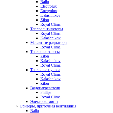
Ballu
Electrolux
Energolux
Kalashnikov
Zilon
Royal Clima
Тепловентиляторы
Royal Clima
Kalashnikov
Масляные радиаторы
Royal Clima
Тепловые завесы
Zilon
Kalashnikov
Royal Clima
Тепловые пушки
Royal Clima
Kalashnikov
Zilon
Водонагреватели
Philips
Royal Clima
Электрокамины
Бризеры, приточная вентиляция
Ballu