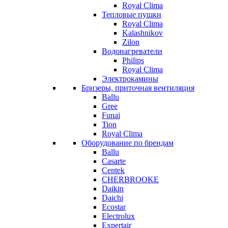
Royal Clima
Тепловые пушки
Royal Clima
Kalashnikov
Zilon
Водонагреватели
Philips
Royal Clima
Электрокамины
Бризеры, приточная вентиляция
Ballu
Gree
Funai
Tion
Royal Clima
Оборудование по брендам
Ballu
Casarte
Centek
CHERBROOKE
Daikin
Daichi
Ecostar
Electrolux
Expertair