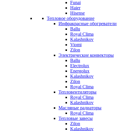
Funai
Haier
Hisense
Тепловое оборудование
Инфракрасные обогреватели
Ballu
Royal Clima
Kalashnikov
Viomi
Zilon
Электрические конвекторы
Ballu
Electrolux
Energolux
Kalashnikov
Zilon
Royal Clima
Тепловентиляторы
Royal Clima
Kalashnikov
Масляные радиаторы
Royal Clima
Тепловые завесы
Zilon
Kalashnikov