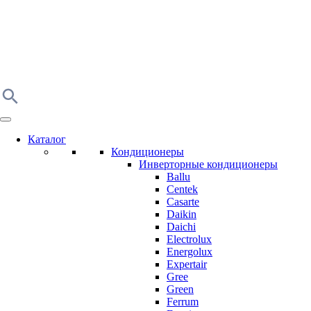
Каталог
Кондиционеры
Инверторные кондиционеры
Ballu
Centek
Casarte
Daikin
Daichi
Electrolux
Energolux
Expertair
Gree
Green
Ferrum