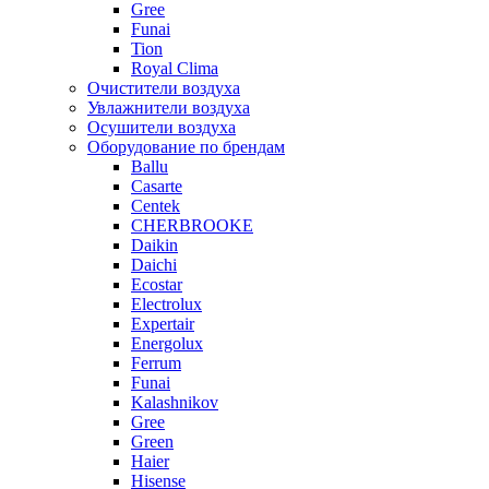
Gree
Funai
Tion
Royal Clima
Очистители воздуха
Увлажнители воздуха
Осушители воздуха
Оборудование по брендам
Ballu
Casarte
Centek
CHERBROOKE
Daikin
Daichi
Ecostar
Electrolux
Expertair
Energolux
Ferrum
Funai
Kalashnikov
Gree
Grеen
Haier
Hisense