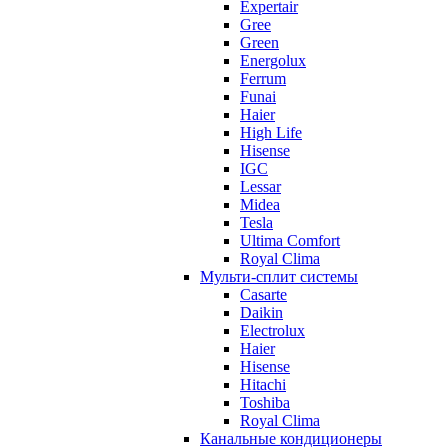
Expertair
Gree
Green
Energolux
Ferrum
Funai
Haier
High Life
Hisense
IGC
Lessar
Midea
Tesla
Ultima Comfort
Royal Clima
Мульти-сплит системы
Casarte
Daikin
Electrolux
Haier
Hisense
Hitachi
Toshiba
Royal Clima
Канальные кондиционеры