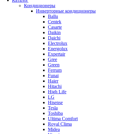
Каталог
Кондиционеры
Инверторные кондиционеры
Ballu
Centek
Casarte
Daikin
Daichi
Electrolux
Energolux
Expertair
Gree
Green
Ferrum
Funai
Haier
Hitachi
High Life
LG
Hisense
Tesla
Toshiba
Ultima Comfort
Royal Clima
Midea