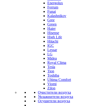
Energolux
Ferrum
Funai
Kalashnikov
Gree
Grеen
Haier
Hisense
High Life
Hitachi
IGC
Lessar
LG
Midea
Royal Clima
Tesla
Tion
Toshiba
Ultima Comfort
Viomi
Zilon
Очистители воздуха
Увлажнители воздуха
Осушители воздуха