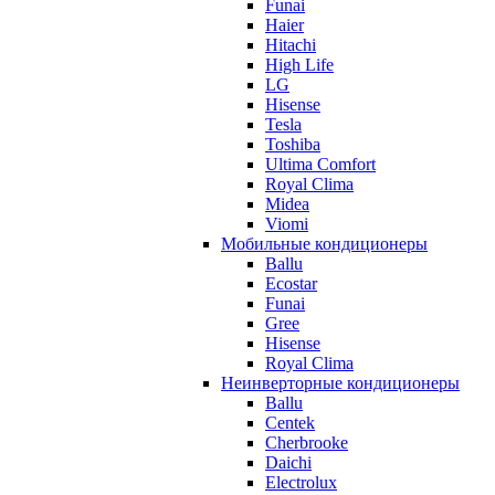
Funai
Haier
Hitachi
High Life
LG
Hisense
Tesla
Toshiba
Ultima Comfort
Royal Clima
Midea
Viomi
Мобильные кондиционеры
Ballu
Ecostar
Funai
Gree
Hisense
Royal Clima
Неинверторные кондиционеры
Ballu
Centek
Cherbrooke
Daichi
Electrolux