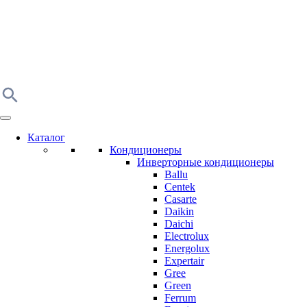
Каталог
Кондиционеры
Инверторные кондиционеры
Ballu
Centek
Casarte
Daikin
Daichi
Electrolux
Energolux
Expertair
Gree
Green
Ferrum