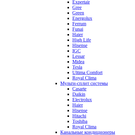
Expertair
Gree
Green
Energolux
Ferrum
Funai
Haier
High Life
Hisense
IGC
Lessar
Midea
Tesla
Ultima Comfort
Royal Clima
Мульти-сплит системы
Casarte
Daikin
Electrolux
Haier
Hisense
Hitachi
Toshiba
Royal Clima
Канальные кондиционеры