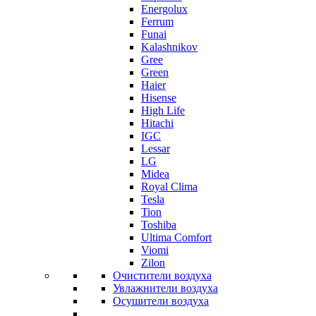
Energolux
Ferrum
Funai
Kalashnikov
Gree
Grеen
Haier
Hisense
High Life
Hitachi
IGC
Lessar
LG
Midea
Royal Clima
Tesla
Tion
Toshiba
Ultima Comfort
Viomi
Zilon
Очистители воздуха
Увлажнители воздуха
Осушители воздуха