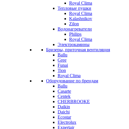
Royal Clima
Тепловые пушки
Royal Clima
Kalashnikov
Zilon
Водонагреватели
Philips
Royal Clima
Электрокамины
Бризеры, приточная вентиляция
Ballu
Gree
Funai
Tion
Royal Clima
Оборудование по брендам
Ballu
Casarte
Centek
CHERBROOKE
Daikin
Daichi
Ecostar
Electrolux
Expertair