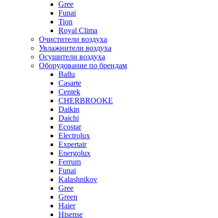
Gree
Funai
Tion
Royal Clima
Очистители воздуха
Увлажнители воздуха
Осушители воздуха
Оборудование по брендам
Ballu
Casarte
Centek
CHERBROOKE
Daikin
Daichi
Ecostar
Electrolux
Expertair
Energolux
Ferrum
Funai
Kalashnikov
Gree
Grеen
Haier
Hisense