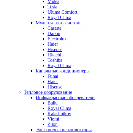
Midea
Tesla
Ultima Comfort
Royal Clima
Мульти-сплит системы
Casarte
Daikin
Electrolux
Haier
Hisense
Hitachi
Toshiba
Royal Clima
Канальные кондиционеры
Funai
Haier
Hisense
Тепловое оборудование
Инфракрасные обогреватели
Ballu
Royal Clima
Kalashnikov
Viomi
Zilon
Электрические конвекторы