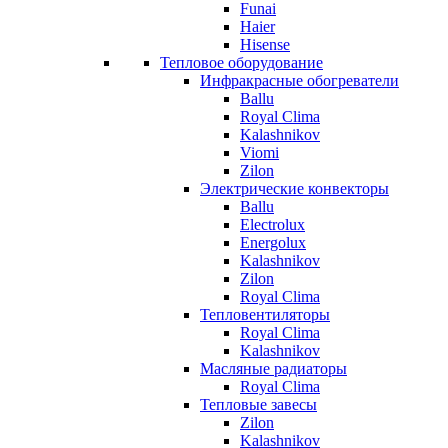
Funai
Haier
Hisense
Тепловое оборудование
Инфракрасные обогреватели
Ballu
Royal Clima
Kalashnikov
Viomi
Zilon
Электрические конвекторы
Ballu
Electrolux
Energolux
Kalashnikov
Zilon
Royal Clima
Тепловентиляторы
Royal Clima
Kalashnikov
Масляные радиаторы
Royal Clima
Тепловые завесы
Zilon
Kalashnikov