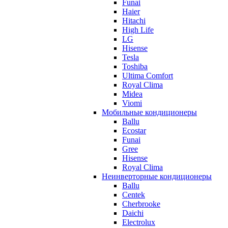
Funai
Haier
Hitachi
High Life
LG
Hisense
Tesla
Toshiba
Ultima Comfort
Royal Clima
Midea
Viomi
Мобильные кондиционеры
Ballu
Ecostar
Funai
Gree
Hisense
Royal Clima
Неинверторные кондиционеры
Ballu
Centek
Cherbrooke
Daichi
Electrolux