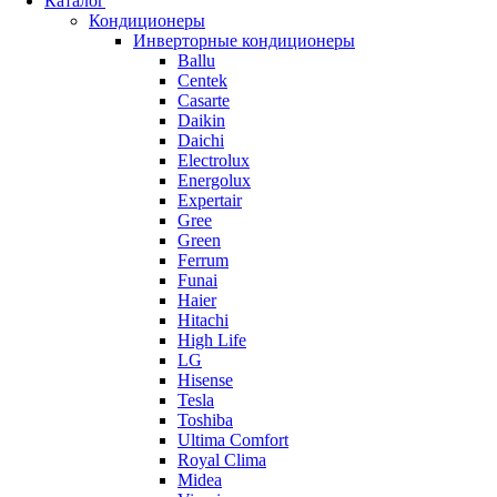
Каталог
Кондиционеры
Инверторные кондиционеры
Ballu
Centek
Casarte
Daikin
Daichi
Electrolux
Energolux
Expertair
Gree
Green
Ferrum
Funai
Haier
Hitachi
High Life
LG
Hisense
Tesla
Toshiba
Ultima Comfort
Royal Clima
Midea