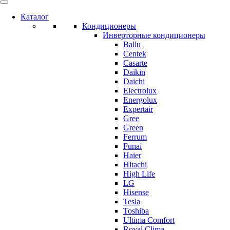
Каталог
Кондиционеры
Инверторные кондиционеры
Ballu
Centek
Casarte
Daikin
Daichi
Electrolux
Energolux
Expertair
Gree
Green
Ferrum
Funai
Haier
Hitachi
High Life
LG
Hisense
Tesla
Toshiba
Ultima Comfort
Royal Clima