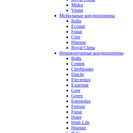
Midea
Viomi
Мобильные кондиционеры
Ballu
Ecostar
Funai
Gree
Hisense
Royal Clima
Неинверторные кондиционеры
Ballu
Centek
Cherbrooke
Daichi
Electrolux
Expertair
Gree
Green
Energolux
Ferrum
Funai
Haier
High Life
Hisense