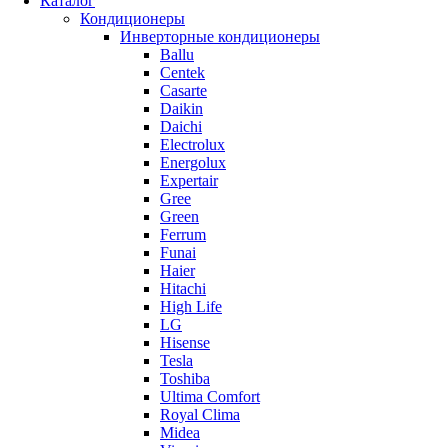
Каталог
Кондиционеры
Инверторные кондиционеры
Ballu
Centek
Casarte
Daikin
Daichi
Electrolux
Energolux
Expertair
Gree
Green
Ferrum
Funai
Haier
Hitachi
High Life
LG
Hisense
Tesla
Toshiba
Ultima Comfort
Royal Clima
Midea