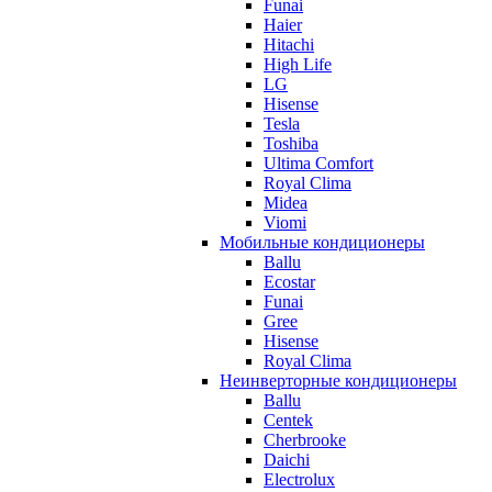
Funai
Haier
Hitachi
High Life
LG
Hisense
Tesla
Toshiba
Ultima Comfort
Royal Clima
Midea
Viomi
Мобильные кондиционеры
Ballu
Ecostar
Funai
Gree
Hisense
Royal Clima
Неинверторные кондиционеры
Ballu
Centek
Cherbrooke
Daichi
Electrolux