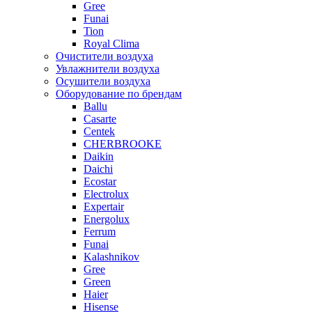
Gree
Funai
Tion
Royal Clima
Очистители воздуха
Увлажнители воздуха
Осушители воздуха
Оборудование по брендам
Ballu
Casarte
Centek
CHERBROOKE
Daikin
Daichi
Ecostar
Electrolux
Expertair
Energolux
Ferrum
Funai
Kalashnikov
Gree
Grеen
Haier
Hisense