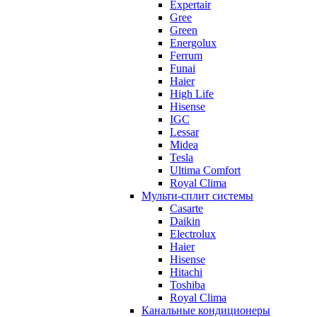
Expertair
Gree
Green
Energolux
Ferrum
Funai
Haier
High Life
Hisense
IGC
Lessar
Midea
Tesla
Ultima Comfort
Royal Clima
Мульти-сплит системы
Casarte
Daikin
Electrolux
Haier
Hisense
Hitachi
Toshiba
Royal Clima
Канальные кондиционеры