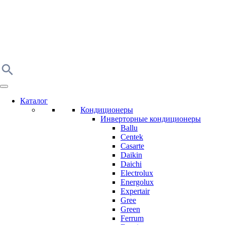
Каталог
Кондиционеры
Инверторные кондиционеры
Ballu
Centek
Casarte
Daikin
Daichi
Electrolux
Energolux
Expertair
Gree
Green
Ferrum