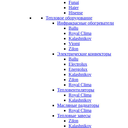
Funai
Haier
Hisense
Тепловое оборудование
Инфракрасные обогреватели
Ballu
Royal Clima
Kalashnikov
Viomi
Zilon
Электрические конвекторы
Ballu
Electrolux
Energolux
Kalashnikov
Zilon
Royal Clima
Тепловентиляторы
Royal Clima
Kalashnikov
Масляные радиаторы
Royal Clima
Тепловые завесы
Zilon
Kalashnikov