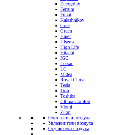
Energolux
Ferrum
Funai
Kalashnikov
Gree
Grеen
Haier
Hisense
High Life
Hitachi
IGC
Lessar
LG
Midea
Royal Clima
Tesla
Tion
Toshiba
Ultima Comfort
Viomi
Zilon
Очистители воздуха
Увлажнители воздуха
Осушители воздуха