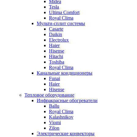
Midea
Tesla
Ultima Comfort
Royal Clima
Мульти-сплит системы
Casarte
Daikin
Electrolux
Haier
Hisense
Hitachi
Toshiba
Royal Clima
Канальные кондиционеры
Funai
Haier
Hisense
Тепловое оборудование
Инфракрасные обогреватели
Ballu
Royal Clima
Kalashnikov
Viomi
Zilon
Электрические конвекторы