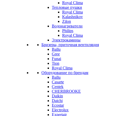
Royal Clima
Тепловые пушки
Royal Clima
Kalashnikov
Zilon
Водонагреватели
Philips
Royal Clima
Электрокамины
Бризеры, приточная вентиляция
Ballu
Gree
Funai
Tion
Royal Clima
Оборудование по брендам
Ballu
Casarte
Centek
CHERBROOKE
Daikin
Daichi
Ecostar
Electrolux
Expertair