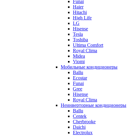
Funai
Haier
Hitachi
High Life
LG
Hisense
Tesla
Toshiba
Ultima Comfort
Royal Clima
Midea
Viomi
Мобильные кондиционеры
Ballu
Ecostar
Funai
Gree
Hisense
Royal Clima
Неинверторные кондиционеры
Ballu
Centek
Cherbrooke
Daichi
Electrolux