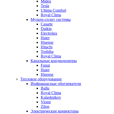
Midea
Tesla
Ultima Comfort
Royal Clima
Мульти-сплит системы
Casarte
Daikin
Electrolux
Haier
Hisense
Hitachi
Toshiba
Royal Clima
Канальные кондиционеры
Funai
Haier
Hisense
Тепловое оборудование
Инфракрасные обогреватели
Ballu
Royal Clima
Kalashnikov
Viomi
Zilon
Электрические конвекторы