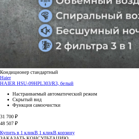
Кондиционер стандартный
Haier
HAIER HSU-09HPL303/R3, белый
Настраиваемый автоматический режим
Скрытый вид
Функция самоочистки
31 700
₽
48 507
₽
Купить в 1 клик
В 1 клик
В корзину
ЗАКАЗАТЬ КОНСУЛЬТАЦИЮ