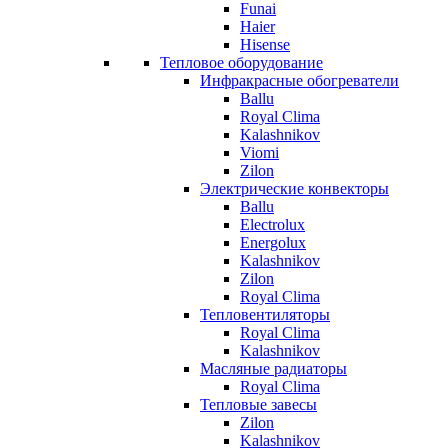
Funai
Haier
Hisense
Тепловое оборудование
Инфракрасные обогреватели
Ballu
Royal Clima
Kalashnikov
Viomi
Zilon
Электрические конвекторы
Ballu
Electrolux
Energolux
Kalashnikov
Zilon
Royal Clima
Тепловентиляторы
Royal Clima
Kalashnikov
Масляные радиаторы
Royal Clima
Тепловые завесы
Zilon
Kalashnikov