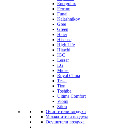
Energolux
Ferrum
Funai
Kalashnikov
Gree
Grеen
Haier
Hisense
High Life
Hitachi
IGC
Lessar
LG
Midea
Royal Clima
Tesla
Tion
Toshiba
Ultima Comfort
Viomi
Zilon
Очистители воздуха
Увлажнители воздуха
Осушители воздуха