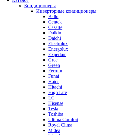
Каталог
Кондиционеры
Инверторные кондиционеры
Ballu
Centek
Casarte
Daikin
Daichi
Electrolux
Energolux
Expertair
Gree
Green
Ferrum
Funai
Haier
Hitachi
High Life
LG
Hisense
Tesla
Toshiba
Ultima Comfort
Royal Clima
Midea