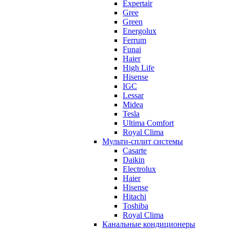
Expertair
Gree
Green
Energolux
Ferrum
Funai
Haier
High Life
Hisense
IGC
Lessar
Midea
Tesla
Ultima Comfort
Royal Clima
Мульти-сплит системы
Casarte
Daikin
Electrolux
Haier
Hisense
Hitachi
Toshiba
Royal Clima
Канальные кондиционеры