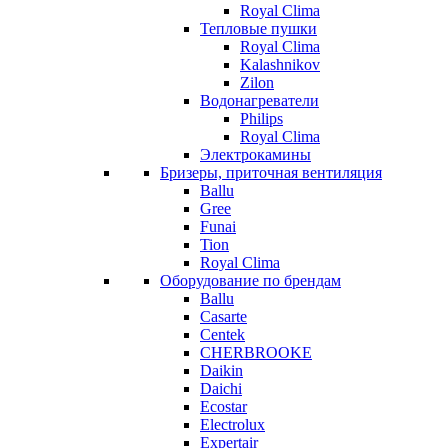
Royal Clima
Тепловые пушки
Royal Clima
Kalashnikov
Zilon
Водонагреватели
Philips
Royal Clima
Электрокамины
Бризеры, приточная вентиляция
Ballu
Gree
Funai
Tion
Royal Clima
Оборудование по брендам
Ballu
Casarte
Centek
CHERBROOKE
Daikin
Daichi
Ecostar
Electrolux
Expertair