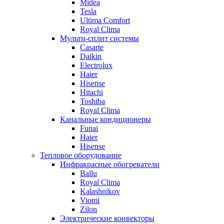
Midea
Tesla
Ultima Comfort
Royal Clima
Мульти-сплит системы
Casarte
Daikin
Electrolux
Haier
Hisense
Hitachi
Toshiba
Royal Clima
Канальные кондиционеры
Funai
Haier
Hisense
Тепловое оборудование
Инфракрасные обогреватели
Ballu
Royal Clima
Kalashnikov
Viomi
Zilon
Электрические конвекторы