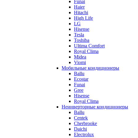
Funai
Haier
Hitachi
High Life
LG
Hisense
Tesla
Toshiba
Ultima Comfort
Royal Clima
Midea
Viomi
Мобильные кондиционеры
Ballu
Ecostar
Funai
Gree
Hisense
Royal Clima
Неинверторные кондиционеры
Ballu
Centek
Cherbrooke
Daichi
Electrolux