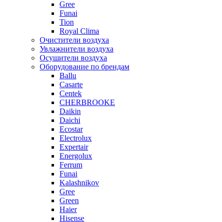
Gree
Funai
Tion
Royal Clima
Очистители воздуха
Увлажнители воздуха
Осушители воздуха
Оборудование по брендам
Ballu
Casarte
Centek
CHERBROOKE
Daikin
Daichi
Ecostar
Electrolux
Expertair
Energolux
Ferrum
Funai
Kalashnikov
Gree
Grеen
Haier
Hisense