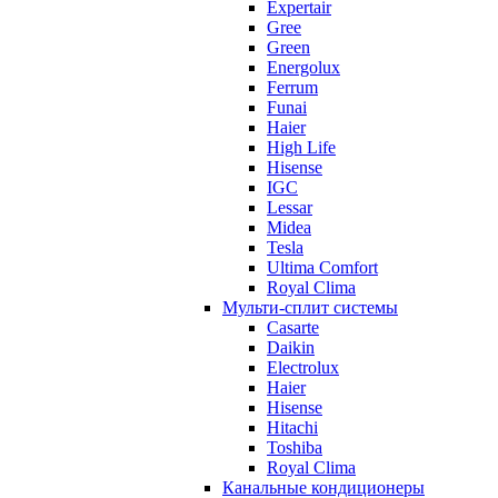
Expertair
Gree
Green
Energolux
Ferrum
Funai
Haier
High Life
Hisense
IGC
Lessar
Midea
Tesla
Ultima Comfort
Royal Clima
Мульти-сплит системы
Casarte
Daikin
Electrolux
Haier
Hisense
Hitachi
Toshiba
Royal Clima
Канальные кондиционеры