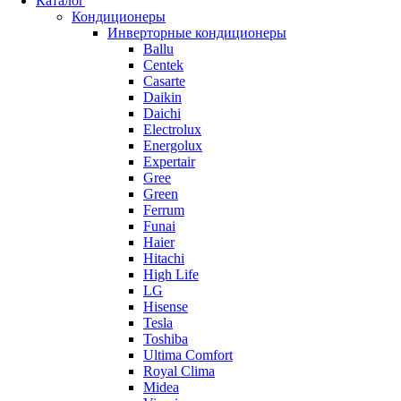
Каталог
Кондиционеры
Инверторные кондиционеры
Ballu
Centek
Casarte
Daikin
Daichi
Electrolux
Energolux
Expertair
Gree
Green
Ferrum
Funai
Haier
Hitachi
High Life
LG
Hisense
Tesla
Toshiba
Ultima Comfort
Royal Clima
Midea