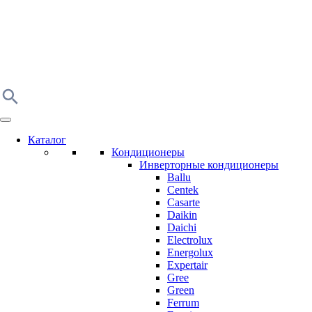
Каталог
Кондиционеры
Инверторные кондиционеры
Ballu
Centek
Casarte
Daikin
Daichi
Electrolux
Energolux
Expertair
Gree
Green
Ferrum