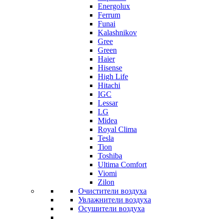
Energolux
Ferrum
Funai
Kalashnikov
Gree
Grеen
Haier
Hisense
High Life
Hitachi
IGC
Lessar
LG
Midea
Royal Clima
Tesla
Tion
Toshiba
Ultima Comfort
Viomi
Zilon
Очистители воздуха
Увлажнители воздуха
Осушители воздуха