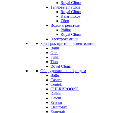
Royal Clima
Тепловые пушки
Royal Clima
Kalashnikov
Zilon
Водонагреватели
Philips
Royal Clima
Электрокамины
Бризеры, приточная вентиляция
Ballu
Gree
Funai
Tion
Royal Clima
Оборудование по брендам
Ballu
Casarte
Centek
CHERBROOKE
Daikin
Daichi
Ecostar
Electrolux
Expertair