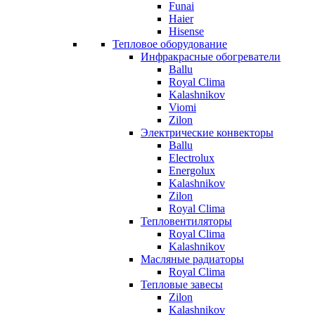
Funai
Haier
Hisense
Тепловое оборудование
Инфракрасные обогреватели
Ballu
Royal Clima
Kalashnikov
Viomi
Zilon
Электрические конвекторы
Ballu
Electrolux
Energolux
Kalashnikov
Zilon
Royal Clima
Тепловентиляторы
Royal Clima
Kalashnikov
Масляные радиаторы
Royal Clima
Тепловые завесы
Zilon
Kalashnikov