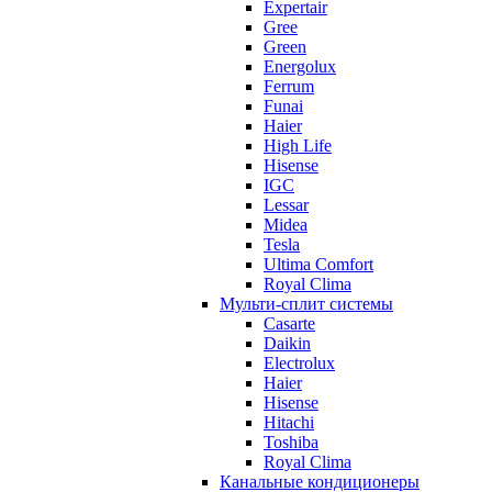
Expertair
Gree
Green
Energolux
Ferrum
Funai
Haier
High Life
Hisense
IGC
Lessar
Midea
Tesla
Ultima Comfort
Royal Clima
Мульти-сплит системы
Casarte
Daikin
Electrolux
Haier
Hisense
Hitachi
Toshiba
Royal Clima
Канальные кондиционеры