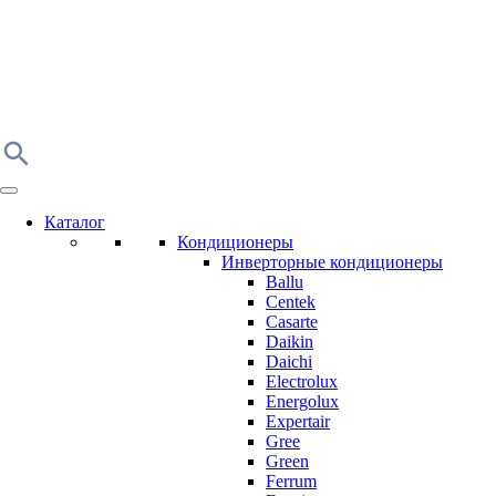
Каталог
Кондиционеры
Инверторные кондиционеры
Ballu
Centek
Casarte
Daikin
Daichi
Electrolux
Energolux
Expertair
Gree
Green
Ferrum