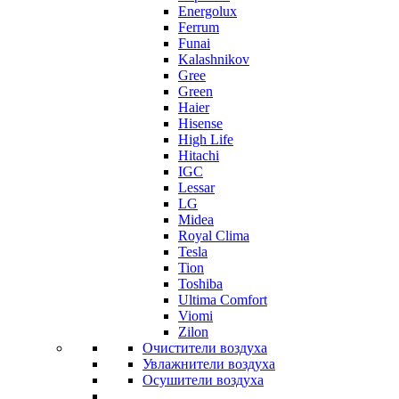
Energolux
Ferrum
Funai
Kalashnikov
Gree
Grеen
Haier
Hisense
High Life
Hitachi
IGC
Lessar
LG
Midea
Royal Clima
Tesla
Tion
Toshiba
Ultima Comfort
Viomi
Zilon
Очистители воздуха
Увлажнители воздуха
Осушители воздуха