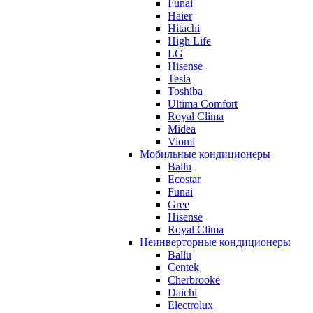
Funai
Haier
Hitachi
High Life
LG
Hisense
Tesla
Toshiba
Ultima Comfort
Royal Clima
Midea
Viomi
Мобильные кондиционеры
Ballu
Ecostar
Funai
Gree
Hisense
Royal Clima
Неинверторные кондиционеры
Ballu
Centek
Cherbrooke
Daichi
Electrolux