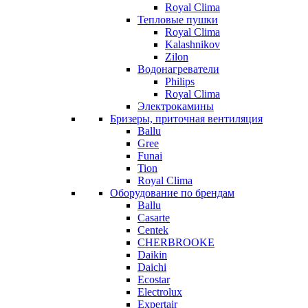
Royal Clima
Тепловые пушки
Royal Clima
Kalashnikov
Zilon
Водонагреватели
Philips
Royal Clima
Электрокамины
Бризеры, приточная вентиляция
Ballu
Gree
Funai
Tion
Royal Clima
Оборудование по брендам
Ballu
Casarte
Centek
CHERBROOKE
Daikin
Daichi
Ecostar
Electrolux
Expertair