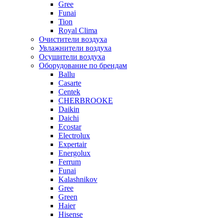
Gree
Funai
Tion
Royal Clima
Очистители воздуха
Увлажнители воздуха
Осушители воздуха
Оборудование по брендам
Ballu
Casarte
Centek
CHERBROOKE
Daikin
Daichi
Ecostar
Electrolux
Expertair
Energolux
Ferrum
Funai
Kalashnikov
Gree
Grеen
Haier
Hisense