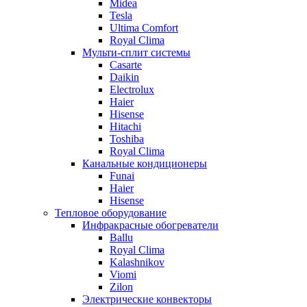
Midea
Tesla
Ultima Comfort
Royal Clima
Мульти-сплит системы
Casarte
Daikin
Electrolux
Haier
Hisense
Hitachi
Toshiba
Royal Clima
Канальные кондиционеры
Funai
Haier
Hisense
Тепловое оборудование
Инфракрасные обогреватели
Ballu
Royal Clima
Kalashnikov
Viomi
Zilon
Электрические конвекторы