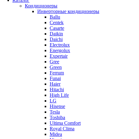
Каталог
Кондиционеры
Инверторные кондиционеры
Ballu
Centek
Casarte
Daikin
Daichi
Electrolux
Energolux
Expertair
Gree
Green
Ferrum
Funai
Haier
Hitachi
High Life
LG
Hisense
Tesla
Toshiba
Ultima Comfort
Royal Clima
Midea