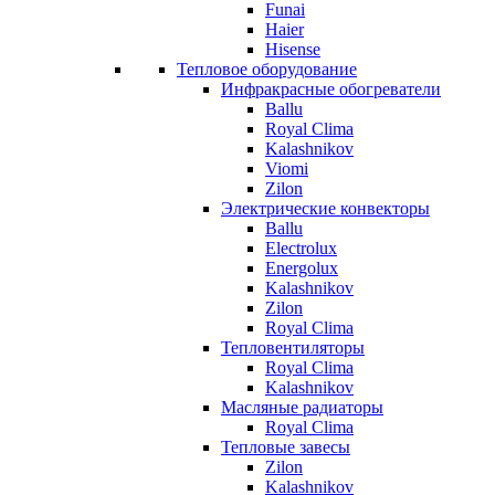
Funai
Haier
Hisense
Тепловое оборудование
Инфракрасные обогреватели
Ballu
Royal Clima
Kalashnikov
Viomi
Zilon
Электрические конвекторы
Ballu
Electrolux
Energolux
Kalashnikov
Zilon
Royal Clima
Тепловентиляторы
Royal Clima
Kalashnikov
Масляные радиаторы
Royal Clima
Тепловые завесы
Zilon
Kalashnikov