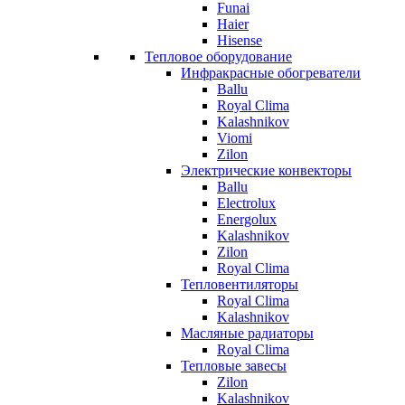
Funai
Haier
Hisense
Тепловое оборудование
Инфракрасные обогреватели
Ballu
Royal Clima
Kalashnikov
Viomi
Zilon
Электрические конвекторы
Ballu
Electrolux
Energolux
Kalashnikov
Zilon
Royal Clima
Тепловентиляторы
Royal Clima
Kalashnikov
Масляные радиаторы
Royal Clima
Тепловые завесы
Zilon
Kalashnikov