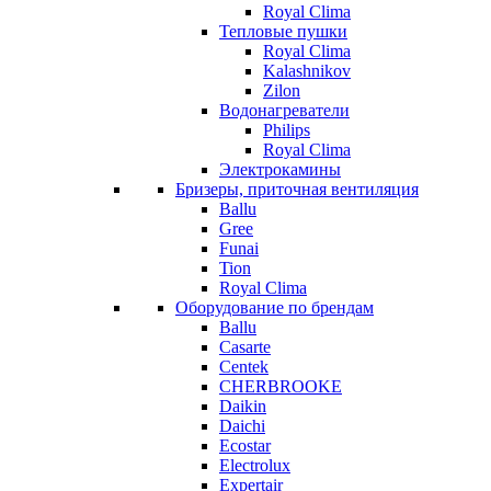
Royal Clima
Тепловые пушки
Royal Clima
Kalashnikov
Zilon
Водонагреватели
Philips
Royal Clima
Электрокамины
Бризеры, приточная вентиляция
Ballu
Gree
Funai
Tion
Royal Clima
Оборудование по брендам
Ballu
Casarte
Centek
CHERBROOKE
Daikin
Daichi
Ecostar
Electrolux
Expertair