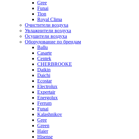
Gree
Funai
Tion
Royal Clima
Очистители воздуха
Увлажнители воздуха
Осушители воздуха
Оборудование по брендам
Ballu
Casarte
Centek
CHERBROOKE
Daikin
Daichi
Ecostar
Electrolux
Expertair
Energolux
Ferrum
Funai
Kalashnikov
Gree
Grеen
Haier
Hisense