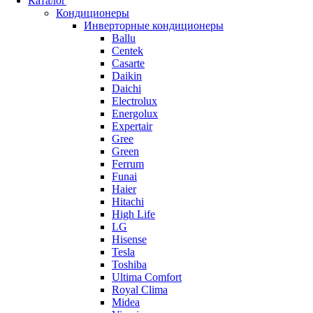
Каталог
Кондиционеры
Инверторные кондиционеры
Ballu
Centek
Casarte
Daikin
Daichi
Electrolux
Energolux
Expertair
Gree
Green
Ferrum
Funai
Haier
Hitachi
High Life
LG
Hisense
Tesla
Toshiba
Ultima Comfort
Royal Clima
Midea