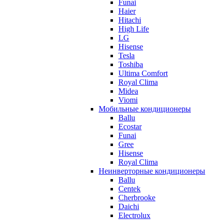
Funai
Haier
Hitachi
High Life
LG
Hisense
Tesla
Toshiba
Ultima Comfort
Royal Clima
Midea
Viomi
Мобильные кондиционеры
Ballu
Ecostar
Funai
Gree
Hisense
Royal Clima
Неинверторные кондиционеры
Ballu
Centek
Cherbrooke
Daichi
Electrolux