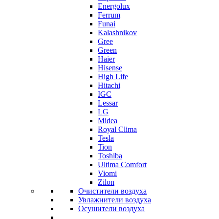
Energolux
Ferrum
Funai
Kalashnikov
Gree
Grеen
Haier
Hisense
High Life
Hitachi
IGC
Lessar
LG
Midea
Royal Clima
Tesla
Tion
Toshiba
Ultima Comfort
Viomi
Zilon
Очистители воздуха
Увлажнители воздуха
Осушители воздуха