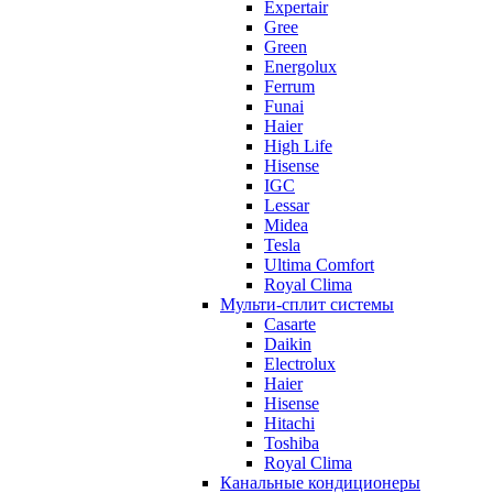
Expertair
Gree
Green
Energolux
Ferrum
Funai
Haier
High Life
Hisense
IGC
Lessar
Midea
Tesla
Ultima Comfort
Royal Clima
Мульти-сплит системы
Casarte
Daikin
Electrolux
Haier
Hisense
Hitachi
Toshiba
Royal Clima
Канальные кондиционеры