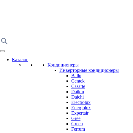
Каталог
Кондиционеры
Инверторные кондиционеры
Ballu
Centek
Casarte
Daikin
Daichi
Electrolux
Energolux
Expertair
Gree
Green
Ferrum