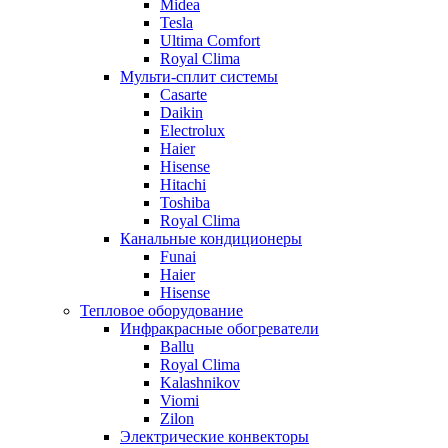
Midea
Tesla
Ultima Comfort
Royal Clima
Мульти-сплит системы
Casarte
Daikin
Electrolux
Haier
Hisense
Hitachi
Toshiba
Royal Clima
Канальные кондиционеры
Funai
Haier
Hisense
Тепловое оборудование
Инфракрасные обогреватели
Ballu
Royal Clima
Kalashnikov
Viomi
Zilon
Электрические конвекторы