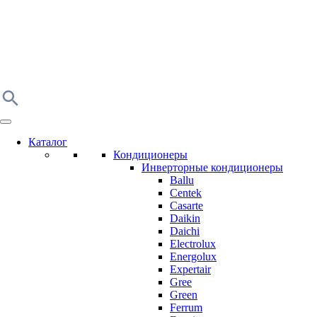
Каталог
Кондиционеры
Инверторные кондиционеры
Ballu
Centek
Casarte
Daikin
Daichi
Electrolux
Energolux
Expertair
Gree
Green
Ferrum