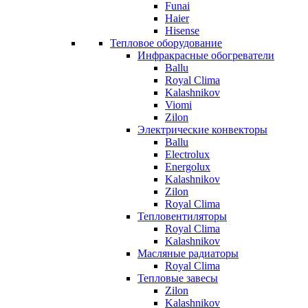
Funai
Haier
Hisense
Тепловое оборудование
Инфракрасные обогреватели
Ballu
Royal Clima
Kalashnikov
Viomi
Zilon
Электрические конвекторы
Ballu
Electrolux
Energolux
Kalashnikov
Zilon
Royal Clima
Тепловентиляторы
Royal Clima
Kalashnikov
Масляные радиаторы
Royal Clima
Тепловые завесы
Zilon
Kalashnikov