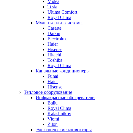
Midea
Tesla
Ultima Comfort
Royal Clima
Мульти-сплит системы
Casarte
Daikin
Electrolux
Haier
Hisense
Hitachi
Toshiba
Royal Clima
Канальные кондиционеры
Funai
Haier
Hisense
Тепловое оборудование
Инфракрасные обогреватели
Ballu
Royal Clima
Kalashnikov
Viomi
Zilon
Электрические конвекторы