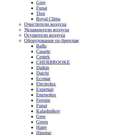
Gree
Funai
Tion
Royal Clima
Очистители воздуха
Увлажнители воздуха
Осушители воздуха
Оборудование по брендам
Ballu
Casarte
Centek
CHERBROOKE
Daikin
Daichi
Ecostar
Electrolux
Expertair
Energolux
Ferrum
Funai
Kalashnikov
Gree
Grеen
Haier
Hisense