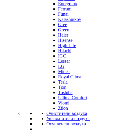
Energolux
Ferrum
Funai
Kalashnikov
Gree
Grеen
Haier
Hisense
High Life
Hitachi
IGC
Lessar
LG
Midea
Royal Clima
Tesla
Tion
Toshiba
Ultima Comfort
Viomi
Zilon
Очистители воздуха
Увлажнители воздуха
Осушители воздуха