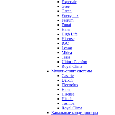
Expertair
Gree
Green
Energolux
Ferrum
Funai
Haier
High Life
Hisense
IGC
Lessar
Midea
Tesla
Ultima Comfort
Royal Clima
Мульти-сплит системы
Casarte
Daikin
Electrolux
Haier
Hisense
Hitachi
Toshiba
Royal Clima
Канальные кондиционеры