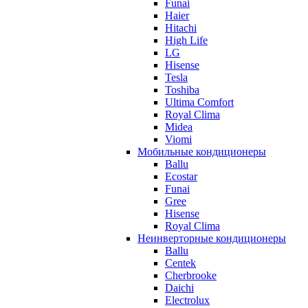
Funai
Haier
Hitachi
High Life
LG
Hisense
Tesla
Toshiba
Ultima Comfort
Royal Clima
Midea
Viomi
Мобильные кондиционеры
Ballu
Ecostar
Funai
Gree
Hisense
Royal Clima
Неинверторные кондиционеры
Ballu
Centek
Cherbrooke
Daichi
Electrolux