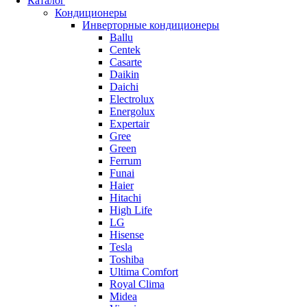
Каталог
Кондиционеры
Инверторные кондиционеры
Ballu
Centek
Casarte
Daikin
Daichi
Electrolux
Energolux
Expertair
Gree
Green
Ferrum
Funai
Haier
Hitachi
High Life
LG
Hisense
Tesla
Toshiba
Ultima Comfort
Royal Clima
Midea