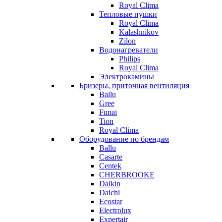
Royal Clima
Тепловые пушки
Royal Clima
Kalashnikov
Zilon
Водонагреватели
Philips
Royal Clima
Электрокамины
Бризеры, приточная вентиляция
Ballu
Gree
Funai
Tion
Royal Clima
Оборудование по брендам
Ballu
Casarte
Centek
CHERBROOKE
Daikin
Daichi
Ecostar
Electrolux
Expertair