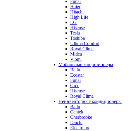
Funai
Haier
Hitachi
High Life
LG
Hisense
Tesla
Toshiba
Ultima Comfort
Royal Clima
Midea
Viomi
Мобильные кондиционеры
Ballu
Ecostar
Funai
Gree
Hisense
Royal Clima
Неинверторные кондиционеры
Ballu
Centek
Cherbrooke
Daichi
Electrolux