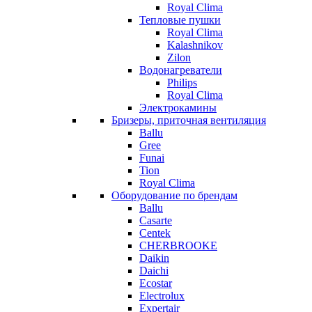
Royal Clima
Тепловые пушки
Royal Clima
Kalashnikov
Zilon
Водонагреватели
Philips
Royal Clima
Электрокамины
Бризеры, приточная вентиляция
Ballu
Gree
Funai
Tion
Royal Clima
Оборудование по брендам
Ballu
Casarte
Centek
CHERBROOKE
Daikin
Daichi
Ecostar
Electrolux
Expertair