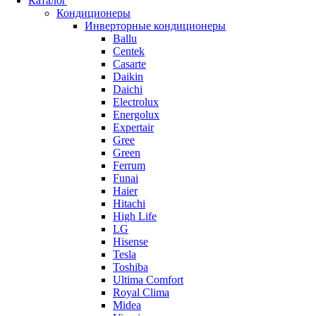
Каталог
Кондиционеры
Инверторные кондиционеры
Ballu
Centek
Casarte
Daikin
Daichi
Electrolux
Energolux
Expertair
Gree
Green
Ferrum
Funai
Haier
Hitachi
High Life
LG
Hisense
Tesla
Toshiba
Ultima Comfort
Royal Clima
Midea