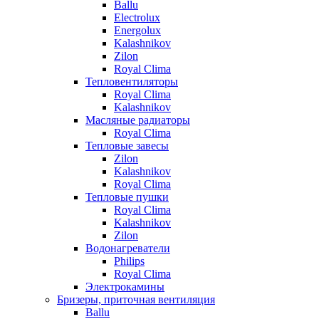
Ballu
Electrolux
Energolux
Kalashnikov
Zilon
Royal Clima
Тепловентиляторы
Royal Clima
Kalashnikov
Масляные радиаторы
Royal Clima
Тепловые завесы
Zilon
Kalashnikov
Royal Clima
Тепловые пушки
Royal Clima
Kalashnikov
Zilon
Водонагреватели
Philips
Royal Clima
Электрокамины
Бризеры, приточная вентиляция
Ballu