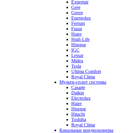
Expertair
Gree
Green
Energolux
Ferrum
Funai
Haier
High Life
Hisense
IGC
Lessar
Midea
Tesla
Ultima Comfort
Royal Clima
Мульти-сплит системы
Casarte
Daikin
Electrolux
Haier
Hisense
Hitachi
Toshiba
Royal Clima
Канальные кондиционеры