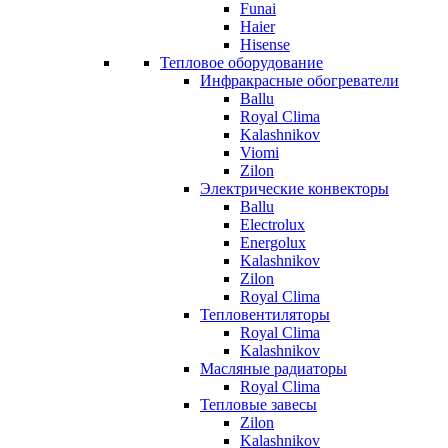
Funai
Haier
Hisense
Тепловое оборудование
Инфракрасные обогреватели
Ballu
Royal Clima
Kalashnikov
Viomi
Zilon
Электрические конвекторы
Ballu
Electrolux
Energolux
Kalashnikov
Zilon
Royal Clima
Тепловентиляторы
Royal Clima
Kalashnikov
Масляные радиаторы
Royal Clima
Тепловые завесы
Zilon
Kalashnikov