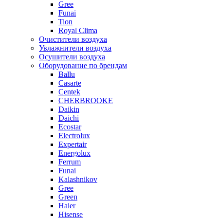
Gree
Funai
Tion
Royal Clima
Очистители воздуха
Увлажнители воздуха
Осушители воздуха
Оборудование по брендам
Ballu
Casarte
Centek
CHERBROOKE
Daikin
Daichi
Ecostar
Electrolux
Expertair
Energolux
Ferrum
Funai
Kalashnikov
Gree
Grеen
Haier
Hisense