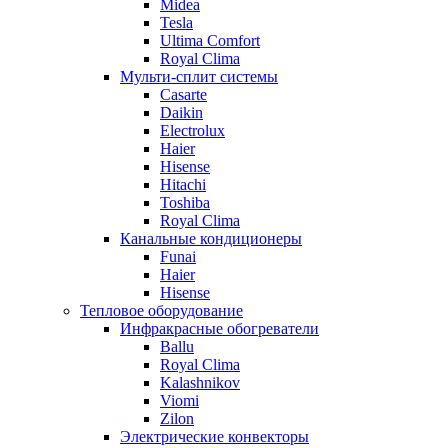
Midea
Tesla
Ultima Comfort
Royal Clima
Мульти-сплит системы
Casarte
Daikin
Electrolux
Haier
Hisense
Hitachi
Toshiba
Royal Clima
Канальные кондиционеры
Funai
Haier
Hisense
Тепловое оборудование
Инфракрасные обогреватели
Ballu
Royal Clima
Kalashnikov
Viomi
Zilon
Электрические конвекторы