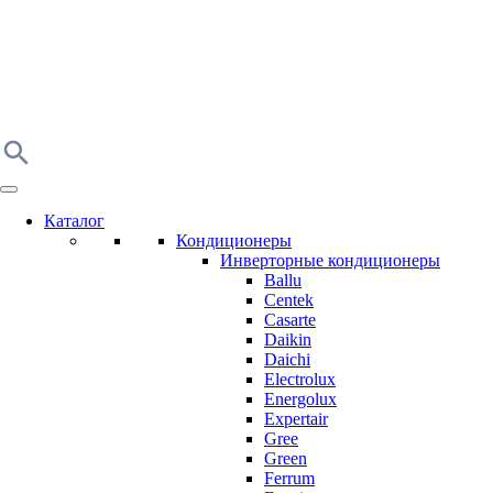
Каталог
Кондиционеры
Инверторные кондиционеры
Ballu
Centek
Casarte
Daikin
Daichi
Electrolux
Energolux
Expertair
Gree
Green
Ferrum