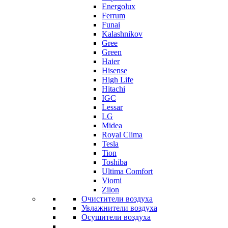
Energolux
Ferrum
Funai
Kalashnikov
Gree
Grеen
Haier
Hisense
High Life
Hitachi
IGC
Lessar
LG
Midea
Royal Clima
Tesla
Tion
Toshiba
Ultima Comfort
Viomi
Zilon
Очистители воздуха
Увлажнители воздуха
Осушители воздуха