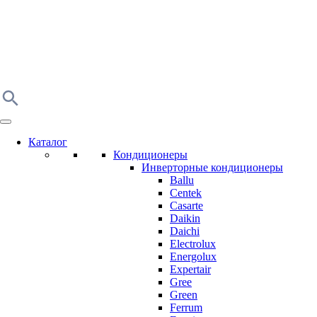
Каталог
Кондиционеры
Инверторные кондиционеры
Ballu
Centek
Casarte
Daikin
Daichi
Electrolux
Energolux
Expertair
Gree
Green
Ferrum