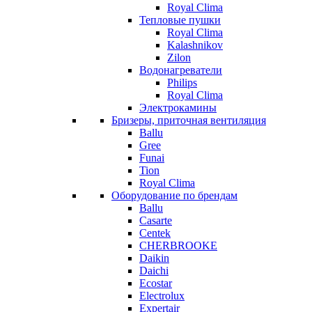
Royal Clima
Тепловые пушки
Royal Clima
Kalashnikov
Zilon
Водонагреватели
Philips
Royal Clima
Электрокамины
Бризеры, приточная вентиляция
Ballu
Gree
Funai
Tion
Royal Clima
Оборудование по брендам
Ballu
Casarte
Centek
CHERBROOKE
Daikin
Daichi
Ecostar
Electrolux
Expertair