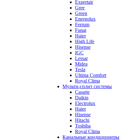
Expertair
Gree
Green
Energolux
Ferrum
Funai
Haier
High Life
Hisense
IGC
Lessar
Midea
Tesla
Ultima Comfort
Royal Clima
Мульти-сплит системы
Casarte
Daikin
Electrolux
Haier
Hisense
Hitachi
Toshiba
Royal Clima
Канальные кондиционеры