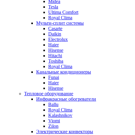
Midea
Tesla
Ultima Comfort
Royal Clima
Мульти-сплит системы
Casarte
Daikin
Electrolux
Haier
Hisense
Hitachi
Toshiba
Royal Clima
Канальные кондиционеры
Funai
Haier
Hisense
Тепловое оборудование
Инфракрасные обогреватели
Ballu
Royal Clima
Kalashnikov
Viomi
Zilon
Электрические конвекторы