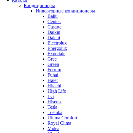
Каталог
Кондиционеры
Инверторные кондиционеры
Ballu
Centek
Casarte
Daikin
Daichi
Electrolux
Energolux
Expertair
Gree
Green
Ferrum
Funai
Haier
Hitachi
High Life
LG
Hisense
Tesla
Toshiba
Ultima Comfort
Royal Clima
Midea