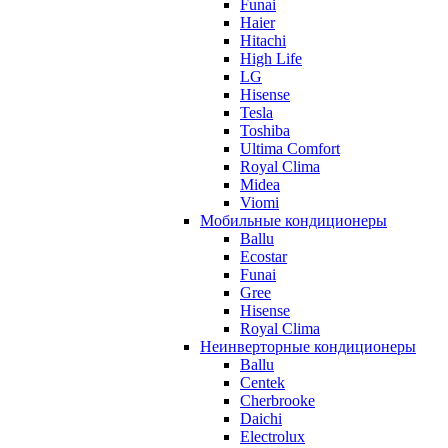
Funai
Haier
Hitachi
High Life
LG
Hisense
Tesla
Toshiba
Ultima Comfort
Royal Clima
Midea
Viomi
Мобильные кондиционеры
Ballu
Ecostar
Funai
Gree
Hisense
Royal Clima
Неинверторные кондиционеры
Ballu
Centek
Cherbrooke
Daichi
Electrolux