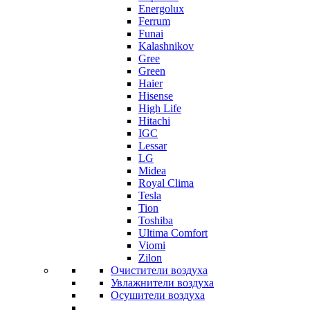
Energolux
Ferrum
Funai
Kalashnikov
Gree
Grеen
Haier
Hisense
High Life
Hitachi
IGC
Lessar
LG
Midea
Royal Clima
Tesla
Tion
Toshiba
Ultima Comfort
Viomi
Zilon
Очистители воздуха
Увлажнители воздуха
Осушители воздуха