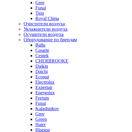
Gree
Funai
Tion
Royal Clima
Очистители воздуха
Увлажнители воздуха
Осушители воздуха
Оборудование по брендам
Ballu
Casarte
Centek
CHERBROOKE
Daikin
Daichi
Ecostar
Electrolux
Expertair
Energolux
Ferrum
Funai
Kalashnikov
Gree
Grеen
Haier
Hisense