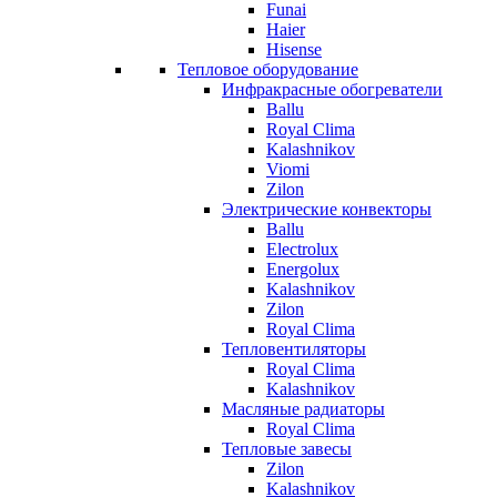
Funai
Haier
Hisense
Тепловое оборудование
Инфракрасные обогреватели
Ballu
Royal Clima
Kalashnikov
Viomi
Zilon
Электрические конвекторы
Ballu
Electrolux
Energolux
Kalashnikov
Zilon
Royal Clima
Тепловентиляторы
Royal Clima
Kalashnikov
Масляные радиаторы
Royal Clima
Тепловые завесы
Zilon
Kalashnikov