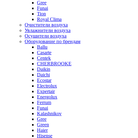
Gree
Funai
Tion
Royal Clima
Очистители воздуха
Увлажнители воздуха
Осушители воздуха
Оборудование по брендам
Ballu
Casarte
Centek
CHERBROOKE
Daikin
Daichi
Ecostar
Electrolux
Expertair
Energolux
Ferrum
Funai
Kalashnikov
Gree
Grеen
Haier
Hisense