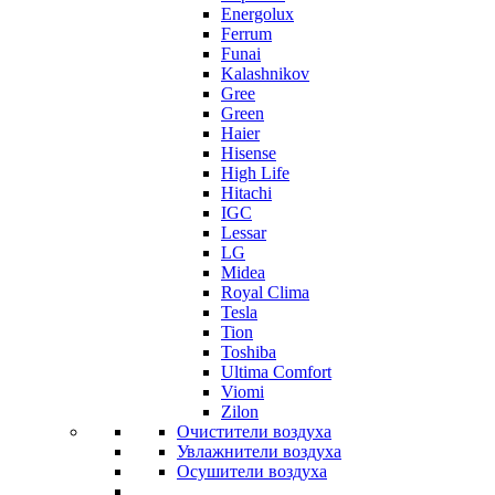
Energolux
Ferrum
Funai
Kalashnikov
Gree
Grеen
Haier
Hisense
High Life
Hitachi
IGC
Lessar
LG
Midea
Royal Clima
Tesla
Tion
Toshiba
Ultima Comfort
Viomi
Zilon
Очистители воздуха
Увлажнители воздуха
Осушители воздуха