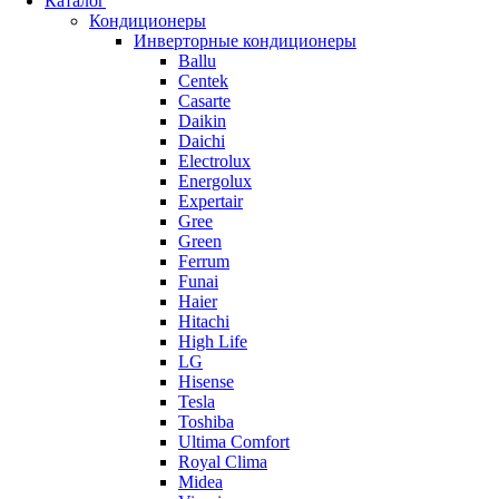
Каталог
Кондиционеры
Инверторные кондиционеры
Ballu
Centek
Casarte
Daikin
Daichi
Electrolux
Energolux
Expertair
Gree
Green
Ferrum
Funai
Haier
Hitachi
High Life
LG
Hisense
Tesla
Toshiba
Ultima Comfort
Royal Clima
Midea