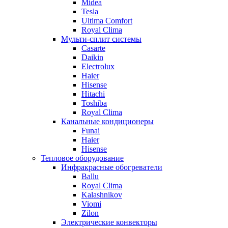
Midea
Tesla
Ultima Comfort
Royal Clima
Мульти-сплит системы
Casarte
Daikin
Electrolux
Haier
Hisense
Hitachi
Toshiba
Royal Clima
Канальные кондиционеры
Funai
Haier
Hisense
Тепловое оборудование
Инфракрасные обогреватели
Ballu
Royal Clima
Kalashnikov
Viomi
Zilon
Электрические конвекторы