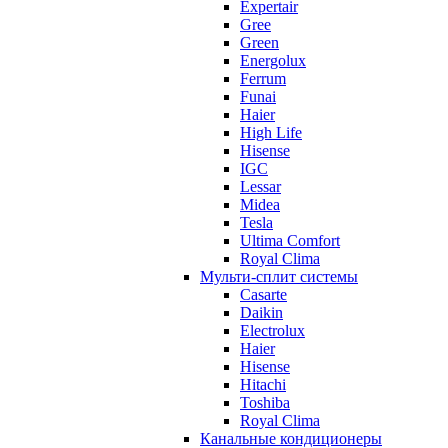
Expertair
Gree
Green
Energolux
Ferrum
Funai
Haier
High Life
Hisense
IGC
Lessar
Midea
Tesla
Ultima Comfort
Royal Clima
Мульти-сплит системы
Casarte
Daikin
Electrolux
Haier
Hisense
Hitachi
Toshiba
Royal Clima
Канальные кондиционеры