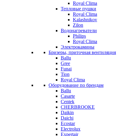
Royal Clima
Тепловые пушки
Royal Clima
Kalashnikov
Zilon
Водонагреватели
Philips
Royal Clima
Электрокамины
Бризеры, приточная вентиляция
Ballu
Gree
Funai
Tion
Royal Clima
Оборудование по брендам
Ballu
Casarte
Centek
CHERBROOKE
Daikin
Daichi
Ecostar
Electrolux
Expertair