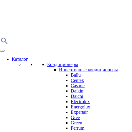
Каталог
Кондиционеры
Инверторные кондиционеры
Ballu
Centek
Casarte
Daikin
Daichi
Electrolux
Energolux
Expertair
Gree
Green
Ferrum