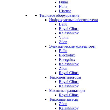
Funai
Haier
Hisense
Тепловое оборудование
Инфракрасные обогреватели
Ballu
Royal Clima
Kalashnikov
Viomi
Zilon
Электрические конвекторы
Ballu
Electrolux
Energolux
Kalashnikov
Zilon
Royal Clima
Тепловентиляторы
Royal Clima
Kalashnikov
Масляные радиаторы
Royal Clima
Тепловые завесы
Zilon
Kalashnikov