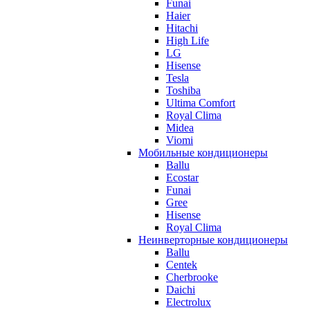
Funai
Haier
Hitachi
High Life
LG
Hisense
Tesla
Toshiba
Ultima Comfort
Royal Clima
Midea
Viomi
Мобильные кондиционеры
Ballu
Ecostar
Funai
Gree
Hisense
Royal Clima
Неинверторные кондиционеры
Ballu
Centek
Cherbrooke
Daichi
Electrolux