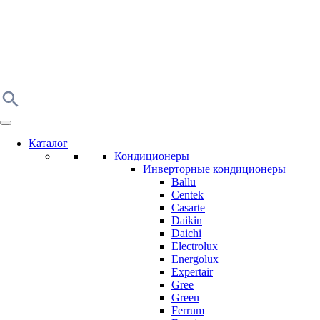
Каталог
Кондиционеры
Инверторные кондиционеры
Ballu
Centek
Casarte
Daikin
Daichi
Electrolux
Energolux
Expertair
Gree
Green
Ferrum