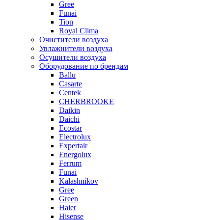
Gree
Funai
Tion
Royal Clima
Очистители воздуха
Увлажнители воздуха
Осушители воздуха
Оборудование по брендам
Ballu
Casarte
Centek
CHERBROOKE
Daikin
Daichi
Ecostar
Electrolux
Expertair
Energolux
Ferrum
Funai
Kalashnikov
Gree
Grеen
Haier
Hisense