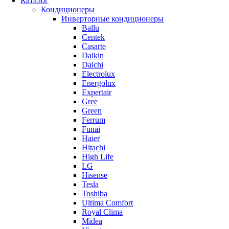
Каталог
Кондиционеры
Инверторные кондиционеры
Ballu
Centek
Casarte
Daikin
Daichi
Electrolux
Energolux
Expertair
Gree
Green
Ferrum
Funai
Haier
Hitachi
High Life
LG
Hisense
Tesla
Toshiba
Ultima Comfort
Royal Clima
Midea