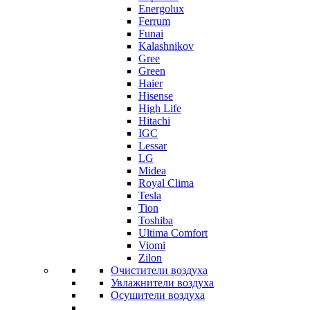
Energolux
Ferrum
Funai
Kalashnikov
Gree
Grеen
Haier
Hisense
High Life
Hitachi
IGC
Lessar
LG
Midea
Royal Clima
Tesla
Tion
Toshiba
Ultima Comfort
Viomi
Zilon
Очистители воздуха
Увлажнители воздуха
Осушители воздуха