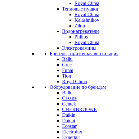
Royal Clima
Тепловые пушки
Royal Clima
Kalashnikov
Zilon
Водонагреватели
Philips
Royal Clima
Электрокамины
Бризеры, приточная вентиляция
Ballu
Gree
Funai
Tion
Royal Clima
Оборудование по брендам
Ballu
Casarte
Centek
CHERBROOKE
Daikin
Daichi
Ecostar
Electrolux
Expertair