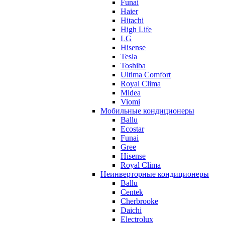
Funai
Haier
Hitachi
High Life
LG
Hisense
Tesla
Toshiba
Ultima Comfort
Royal Clima
Midea
Viomi
Мобильные кондиционеры
Ballu
Ecostar
Funai
Gree
Hisense
Royal Clima
Неинверторные кондиционеры
Ballu
Centek
Cherbrooke
Daichi
Electrolux