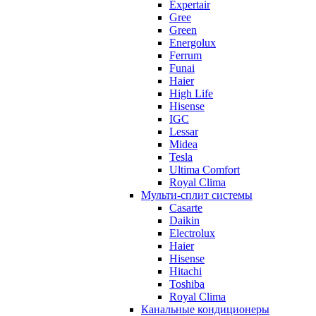
Expertair
Gree
Green
Energolux
Ferrum
Funai
Haier
High Life
Hisense
IGC
Lessar
Midea
Tesla
Ultima Comfort
Royal Clima
Мульти-сплит системы
Casarte
Daikin
Electrolux
Haier
Hisense
Hitachi
Toshiba
Royal Clima
Канальные кондиционеры