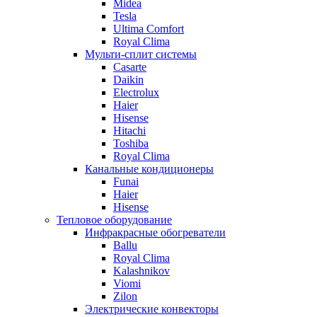
Midea
Tesla
Ultima Comfort
Royal Clima
Мульти-сплит системы
Casarte
Daikin
Electrolux
Haier
Hisense
Hitachi
Toshiba
Royal Clima
Канальные кондиционеры
Funai
Haier
Hisense
Тепловое оборудование
Инфракрасные обогреватели
Ballu
Royal Clima
Kalashnikov
Viomi
Zilon
Электрические конвекторы