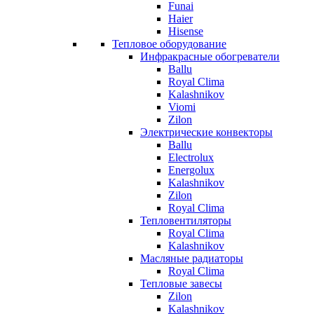
Funai
Haier
Hisense
Тепловое оборудование
Инфракрасные обогреватели
Ballu
Royal Clima
Kalashnikov
Viomi
Zilon
Электрические конвекторы
Ballu
Electrolux
Energolux
Kalashnikov
Zilon
Royal Clima
Тепловентиляторы
Royal Clima
Kalashnikov
Масляные радиаторы
Royal Clima
Тепловые завесы
Zilon
Kalashnikov