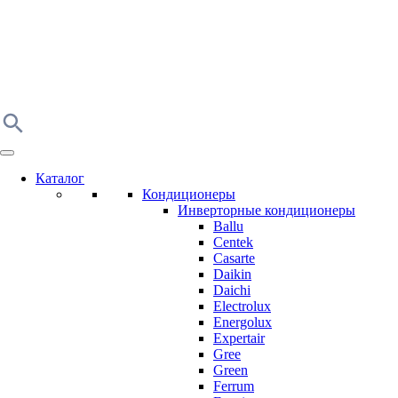
Каталог
Кондиционеры
Инверторные кондиционеры
Ballu
Centek
Casarte
Daikin
Daichi
Electrolux
Energolux
Expertair
Gree
Green
Ferrum