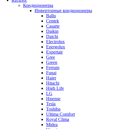
Каталог
Кондиционеры
Инверторные кондиционеры
Ballu
Centek
Casarte
Daikin
Daichi
Electrolux
Energolux
Expertair
Gree
Green
Ferrum
Funai
Haier
Hitachi
High Life
LG
Hisense
Tesla
Toshiba
Ultima Comfort
Royal Clima
Midea