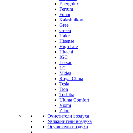
Energolux
Ferrum
Funai
Kalashnikov
Gree
Grеen
Haier
Hisense
High Life
Hitachi
IGC
Lessar
LG
Midea
Royal Clima
Tesla
Tion
Toshiba
Ultima Comfort
Viomi
Zilon
Очистители воздуха
Увлажнители воздуха
Осушители воздуха