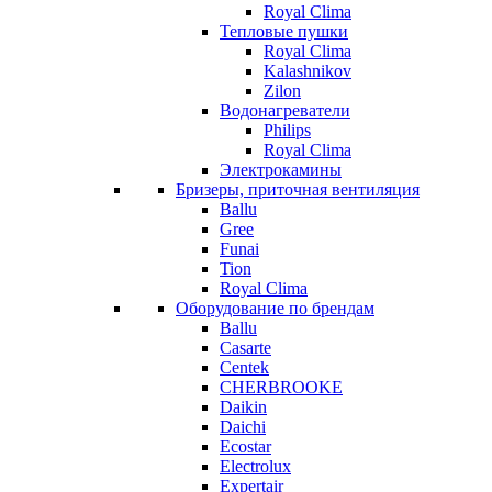
Royal Clima
Тепловые пушки
Royal Clima
Kalashnikov
Zilon
Водонагреватели
Philips
Royal Clima
Электрокамины
Бризеры, приточная вентиляция
Ballu
Gree
Funai
Tion
Royal Clima
Оборудование по брендам
Ballu
Casarte
Centek
CHERBROOKE
Daikin
Daichi
Ecostar
Electrolux
Expertair