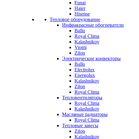
Funai
Haier
Hisense
Тепловое оборудование
Инфракрасные обогреватели
Ballu
Royal Clima
Kalashnikov
Viomi
Zilon
Электрические конвекторы
Ballu
Electrolux
Energolux
Kalashnikov
Zilon
Royal Clima
Тепловентиляторы
Royal Clima
Kalashnikov
Масляные радиаторы
Royal Clima
Тепловые завесы
Zilon
Kalashnikov