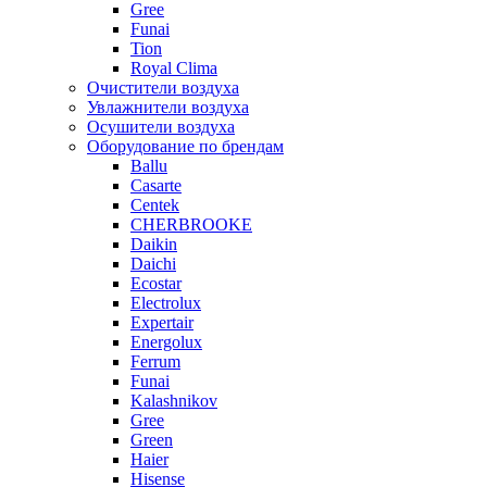
Gree
Funai
Tion
Royal Clima
Очистители воздуха
Увлажнители воздуха
Осушители воздуха
Оборудование по брендам
Ballu
Casarte
Centek
CHERBROOKE
Daikin
Daichi
Ecostar
Electrolux
Expertair
Energolux
Ferrum
Funai
Kalashnikov
Gree
Grеen
Haier
Hisense