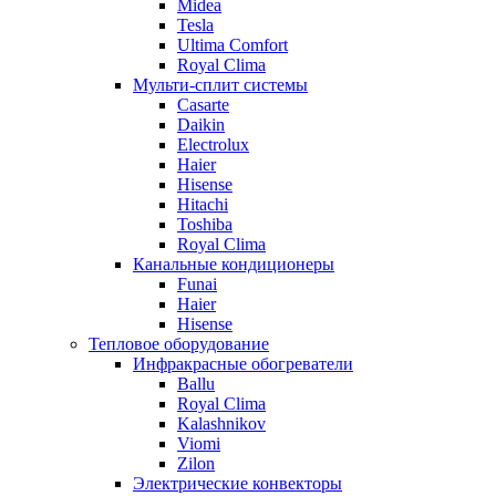
Midea
Tesla
Ultima Comfort
Royal Clima
Мульти-сплит системы
Casarte
Daikin
Electrolux
Haier
Hisense
Hitachi
Toshiba
Royal Clima
Канальные кондиционеры
Funai
Haier
Hisense
Тепловое оборудование
Инфракрасные обогреватели
Ballu
Royal Clima
Kalashnikov
Viomi
Zilon
Электрические конвекторы