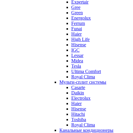
Expertair
Gree
Green
Energolux
Ferrum
Funai
Haier
High Life
Hisense
IGC
Lessar
Midea
Tesla
Ultima Comfort
Royal Clima
Мульти-сплит системы
Casarte
Daikin
Electrolux
Haier
Hisense
Hitachi
Toshiba
Royal Clima
Канальные кондиционеры