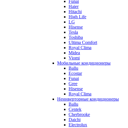
Funai
Haier
Hitachi
High Life
LG
Hisense
Tesla
Toshiba
Ultima Comfort
Royal Clima
Midea
Viomi
Мобильные кондиционеры
Ballu
Ecostar
Funai
Gree
Hisense
Royal Clima
Неинверторные кондиционеры
Ballu
Centek
Cherbrooke
Daichi
Electrolux