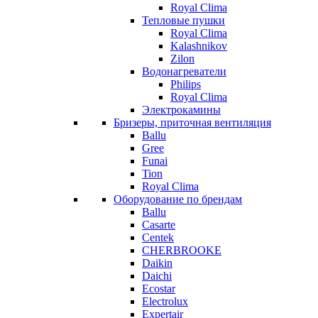
Royal Clima
Тепловые пушки
Royal Clima
Kalashnikov
Zilon
Водонагреватели
Philips
Royal Clima
Электрокамины
Бризеры, приточная вентиляция
Ballu
Gree
Funai
Tion
Royal Clima
Оборудование по брендам
Ballu
Casarte
Centek
CHERBROOKE
Daikin
Daichi
Ecostar
Electrolux
Expertair