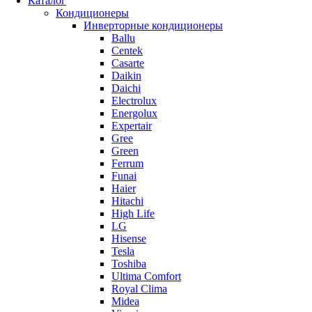
Каталог
Кондиционеры
Инверторные кондиционеры
Ballu
Centek
Casarte
Daikin
Daichi
Electrolux
Energolux
Expertair
Gree
Green
Ferrum
Funai
Haier
Hitachi
High Life
LG
Hisense
Tesla
Toshiba
Ultima Comfort
Royal Clima
Midea