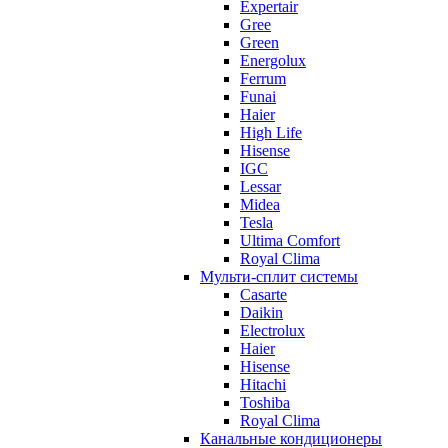
Expertair
Gree
Green
Energolux
Ferrum
Funai
Haier
High Life
Hisense
IGC
Lessar
Midea
Tesla
Ultima Comfort
Royal Clima
Мульти-сплит системы
Casarte
Daikin
Electrolux
Haier
Hisense
Hitachi
Toshiba
Royal Clima
Канальные кондиционеры