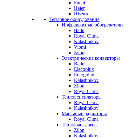
Funai
Haier
Hisense
Тепловое оборудование
Инфракрасные обогреватели
Ballu
Royal Clima
Kalashnikov
Viomi
Zilon
Электрические конвекторы
Ballu
Electrolux
Energolux
Kalashnikov
Zilon
Royal Clima
Тепловентиляторы
Royal Clima
Kalashnikov
Масляные радиаторы
Royal Clima
Тепловые завесы
Zilon
Kalashnikov