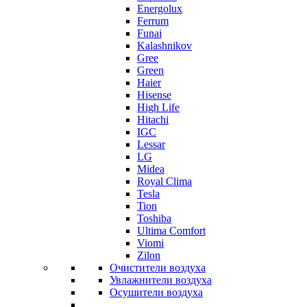
Energolux
Ferrum
Funai
Kalashnikov
Gree
Grеen
Haier
Hisense
High Life
Hitachi
IGC
Lessar
LG
Midea
Royal Clima
Tesla
Tion
Toshiba
Ultima Comfort
Viomi
Zilon
Очистители воздуха
Увлажнители воздуха
Осушители воздуха