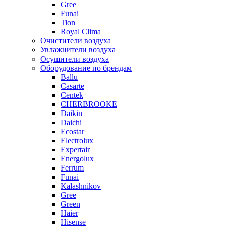
Gree
Funai
Tion
Royal Clima
Очистители воздуха
Увлажнители воздуха
Осушители воздуха
Оборудование по брендам
Ballu
Casarte
Centek
CHERBROOKE
Daikin
Daichi
Ecostar
Electrolux
Expertair
Energolux
Ferrum
Funai
Kalashnikov
Gree
Grеen
Haier
Hisense