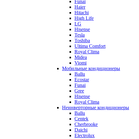
Funai
Haier
Hitachi
High Life
LG
Hisense
Tesla
Toshiba
Ultima Comfort
Royal Clima
Midea
Viomi
Мобильные кондиционеры
Ballu
Ecostar
Funai
Gree
Hisense
Royal Clima
Неинверторные кондиционеры
Ballu
Centek
Cherbrooke
Daichi
Electrolux