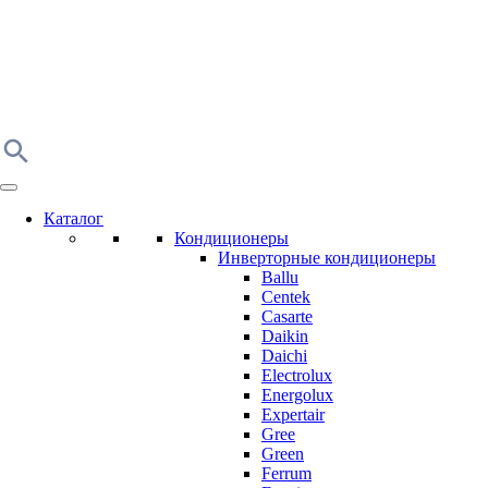
Каталог
Кондиционеры
Инверторные кондиционеры
Ballu
Centek
Casarte
Daikin
Daichi
Electrolux
Energolux
Expertair
Gree
Green
Ferrum