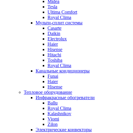
Midea
Tesla
Ultima Comfort
Royal Clima
Мульти-сплит системы
Casarte
Daikin
Electrolux
Haier
Hisense
Hitachi
Toshiba
Royal Clima
Канальные кондиционеры
Funai
Haier
Hisense
Тепловое оборудование
Инфракрасные обогреватели
Ballu
Royal Clima
Kalashnikov
Viomi
Zilon
Электрические конвекторы