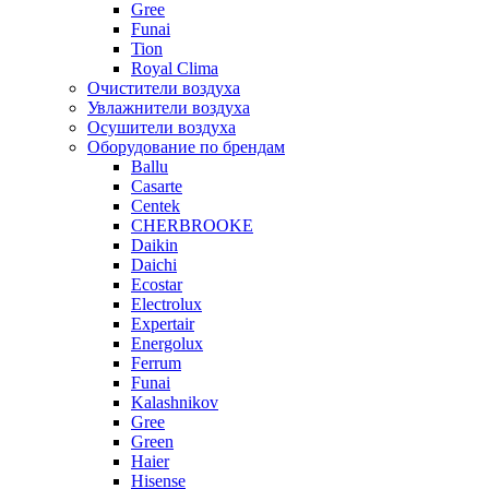
Gree
Funai
Tion
Royal Clima
Очистители воздуха
Увлажнители воздуха
Осушители воздуха
Оборудование по брендам
Ballu
Casarte
Centek
CHERBROOKE
Daikin
Daichi
Ecostar
Electrolux
Expertair
Energolux
Ferrum
Funai
Kalashnikov
Gree
Grеen
Haier
Hisense