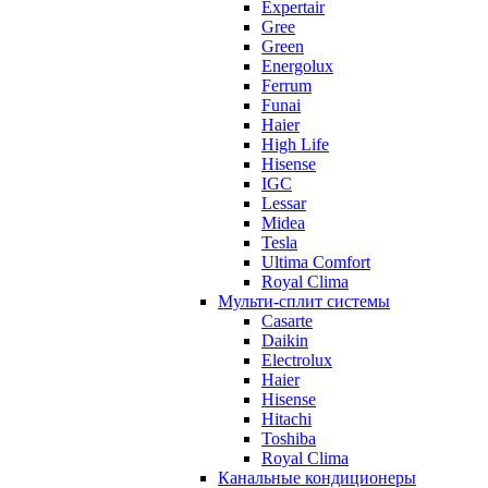
Expertair
Gree
Green
Energolux
Ferrum
Funai
Haier
High Life
Hisense
IGC
Lessar
Midea
Tesla
Ultima Comfort
Royal Clima
Мульти-сплит системы
Casarte
Daikin
Electrolux
Haier
Hisense
Hitachi
Toshiba
Royal Clima
Канальные кондиционеры