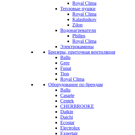
Royal Clima
Тепловые пушки
Royal Clima
Kalashnikov
Zilon
Водонагреватели
Philips
Royal Clima
Электрокамины
Бризеры, приточная вентиляция
Ballu
Gree
Funai
Tion
Royal Clima
Оборудование по брендам
Ballu
Casarte
Centek
CHERBROOKE
Daikin
Daichi
Ecostar
Electrolux
Expertair