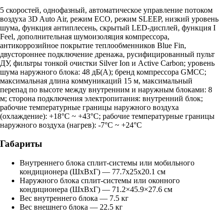
5 скоростей, однофазный, автоматическое управление потоком
воздуха 3D Auto Air, режим ECO, режим SLEEP, низкий уровень
шума, функция антиплесень, скрытый LED-дисплей, функция I
Feel, дополнительная шумоизоляция компрессора,
антикоррозийное покрытие теплообменников Blue Fin,
двустороннее подключение дренажа, русифицированный пульт
ДУ, фильтры тонкой очистки Silver Ion и Active Carbon; уровень
шума наружного блока: 48 дБ(А); бренд компрессора GMCC;
максимальная длина коммуникаций 15 м, максимальный
перепад по высоте между внутренним и наружным блоками: 8
м; сторона подключения электропитания: внутренний блок;
рабочие температурные границы наружного воздуха
(охлаждение): +18°С ~ +43°С; рабочие температурные границы
наружного воздуха (нагрев): -7°С ~ +24°С
Габариты
Внутреннего блока сплит-системы или мобильного
кондиционера (ШxВxГ) — 77.7x25x20.1 см
Наружного блока сплит-системы или оконного
кондиционера (ШxВxГ) — 71.2×45.9×27.6 см
Вес внутреннего блока — 7.5 кг
Вес внешнего блока — 22.5 кг