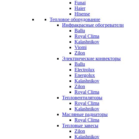
Funai
Haier
Hisense
Тепловое оборудование
Инфракрасные обогреватели
Ballu
Royal Clima
Kalashnikov
Viomi
Zilon
Электрические конвекторы
Ballu
Electrolux
Energolux
Kalashnikov
Zilon
Royal Clima
Тепловентиляторы
Royal Clima
Kalashnikov
Масляные радиаторы
Royal Clima
Тепловые завесы
Zilon
Kalashnikov