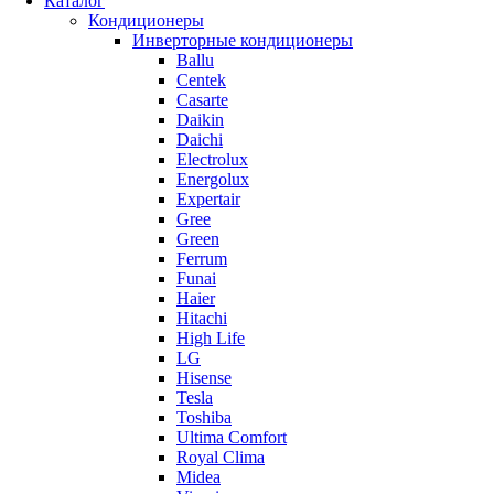
Каталог
Кондиционеры
Инверторные кондиционеры
Ballu
Centek
Casarte
Daikin
Daichi
Electrolux
Energolux
Expertair
Gree
Green
Ferrum
Funai
Haier
Hitachi
High Life
LG
Hisense
Tesla
Toshiba
Ultima Comfort
Royal Clima
Midea