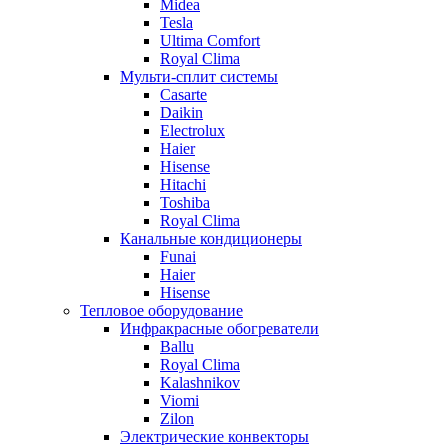
Midea
Tesla
Ultima Comfort
Royal Clima
Мульти-сплит системы
Casarte
Daikin
Electrolux
Haier
Hisense
Hitachi
Toshiba
Royal Clima
Канальные кондиционеры
Funai
Haier
Hisense
Тепловое оборудование
Инфракрасные обогреватели
Ballu
Royal Clima
Kalashnikov
Viomi
Zilon
Электрические конвекторы