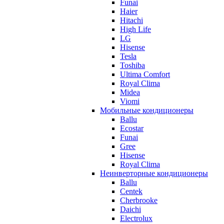
Funai
Haier
Hitachi
High Life
LG
Hisense
Tesla
Toshiba
Ultima Comfort
Royal Clima
Midea
Viomi
Мобильные кондиционеры
Ballu
Ecostar
Funai
Gree
Hisense
Royal Clima
Неинверторные кондиционеры
Ballu
Centek
Cherbrooke
Daichi
Electrolux