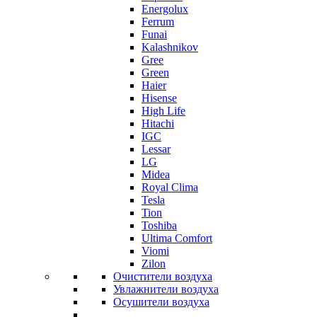
Energolux
Ferrum
Funai
Kalashnikov
Gree
Grеen
Haier
Hisense
High Life
Hitachi
IGC
Lessar
LG
Midea
Royal Clima
Tesla
Tion
Toshiba
Ultima Comfort
Viomi
Zilon
Очистители воздуха
Увлажнители воздуха
Осушители воздуха