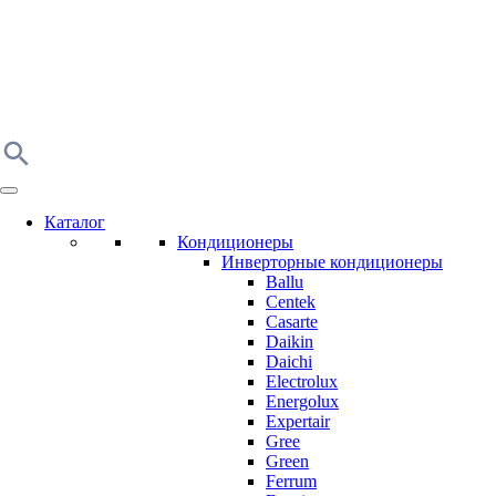
Каталог
Кондиционеры
Инверторные кондиционеры
Ballu
Centek
Casarte
Daikin
Daichi
Electrolux
Energolux
Expertair
Gree
Green
Ferrum