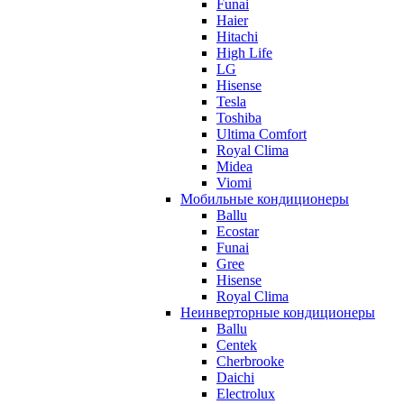
Funai
Haier
Hitachi
High Life
LG
Hisense
Tesla
Toshiba
Ultima Comfort
Royal Clima
Midea
Viomi
Мобильные кондиционеры
Ballu
Ecostar
Funai
Gree
Hisense
Royal Clima
Неинверторные кондиционеры
Ballu
Centek
Cherbrooke
Daichi
Electrolux