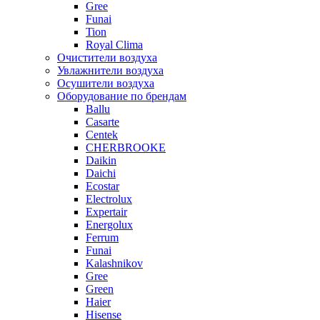
Gree
Funai
Tion
Royal Clima
Очистители воздуха
Увлажнители воздуха
Осушители воздуха
Оборудование по брендам
Ballu
Casarte
Centek
CHERBROOKE
Daikin
Daichi
Ecostar
Electrolux
Expertair
Energolux
Ferrum
Funai
Kalashnikov
Gree
Grеen
Haier
Hisense