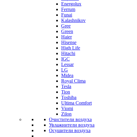
Energolux
Ferrum
Funai
Kalashnikov
Gree
Grеen
Haier
Hisense
High Life
Hitachi
IGC
Lessar
LG
Midea
Royal Clima
Tesla
Tion
Toshiba
Ultima Comfort
Viomi
Zilon
Очистители воздуха
Увлажнители воздуха
Осушители воздуха