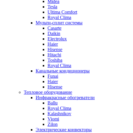
Midea
Tesla
Ultima Comfort
Royal Clima
Мульти-сплит системы
Casarte
Daikin
Electrolux
Haier
Hisense
Hitachi
Toshiba
Royal Clima
Канальные кондиционеры
Funai
Haier
Hisense
Тепловое оборудование
Инфракрасные обогреватели
Ballu
Royal Clima
Kalashnikov
Viomi
Zilon
Электрические конвекторы