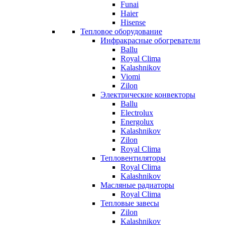
Funai
Haier
Hisense
Тепловое оборудование
Инфракрасные обогреватели
Ballu
Royal Clima
Kalashnikov
Viomi
Zilon
Электрические конвекторы
Ballu
Electrolux
Energolux
Kalashnikov
Zilon
Royal Clima
Тепловентиляторы
Royal Clima
Kalashnikov
Масляные радиаторы
Royal Clima
Тепловые завесы
Zilon
Kalashnikov