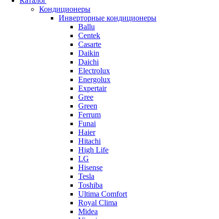
Каталог
Кондиционеры
Инверторные кондиционеры
Ballu
Centek
Casarte
Daikin
Daichi
Electrolux
Energolux
Expertair
Gree
Green
Ferrum
Funai
Haier
Hitachi
High Life
LG
Hisense
Tesla
Toshiba
Ultima Comfort
Royal Clima
Midea