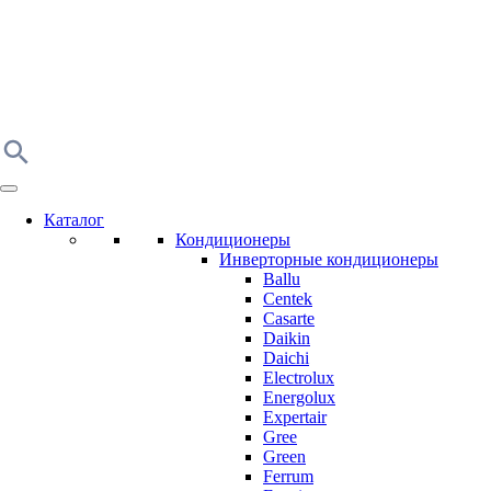
Каталог
Кондиционеры
Инверторные кондиционеры
Ballu
Centek
Casarte
Daikin
Daichi
Electrolux
Energolux
Expertair
Gree
Green
Ferrum