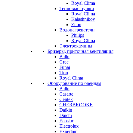
Royal Clima
Тепловые пушки
Royal Clima
Kalashnikov
Zilon
Водонагреватели
Philips
Royal Clima
Электрокамины
Бризеры, приточная вентиляция
Ballu
Gree
Funai
Tion
Royal Clima
Оборудование по брендам
Ballu
Casarte
Centek
CHERBROOKE
Daikin
Daichi
Ecostar
Electrolux
Expertair