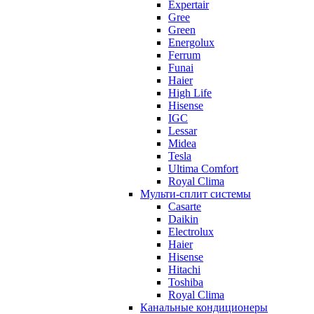
Expertair
Gree
Green
Energolux
Ferrum
Funai
Haier
High Life
Hisense
IGC
Lessar
Midea
Tesla
Ultima Comfort
Royal Clima
Мульти-сплит системы
Casarte
Daikin
Electrolux
Haier
Hisense
Hitachi
Toshiba
Royal Clima
Канальные кондиционеры