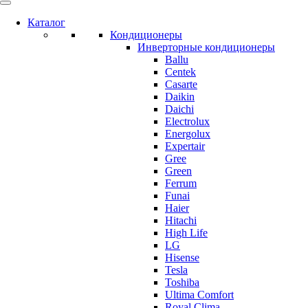
Каталог
Кондиционеры
Инверторные кондиционеры
Ballu
Centek
Casarte
Daikin
Daichi
Electrolux
Energolux
Expertair
Gree
Green
Ferrum
Funai
Haier
Hitachi
High Life
LG
Hisense
Tesla
Toshiba
Ultima Comfort
Royal Clima