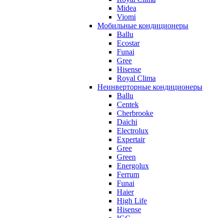
Midea
Viomi
Мобильные кондиционеры
Ballu
Ecostar
Funai
Gree
Hisense
Royal Clima
Неинверторные кондиционеры
Ballu
Centek
Cherbrooke
Daichi
Electrolux
Expertair
Gree
Green
Energolux
Ferrum
Funai
Haier
High Life
Hisense