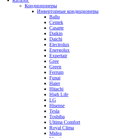
Каталог
Кондиционеры
Инверторные кондиционеры
Ballu
Centek
Casarte
Daikin
Daichi
Electrolux
Energolux
Expertair
Gree
Green
Ferrum
Funai
Haier
Hitachi
High Life
LG
Hisense
Tesla
Toshiba
Ultima Comfort
Royal Clima
Midea