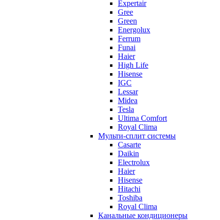
Expertair
Gree
Green
Energolux
Ferrum
Funai
Haier
High Life
Hisense
IGC
Lessar
Midea
Tesla
Ultima Comfort
Royal Clima
Мульти-сплит системы
Casarte
Daikin
Electrolux
Haier
Hisense
Hitachi
Toshiba
Royal Clima
Канальные кондиционеры