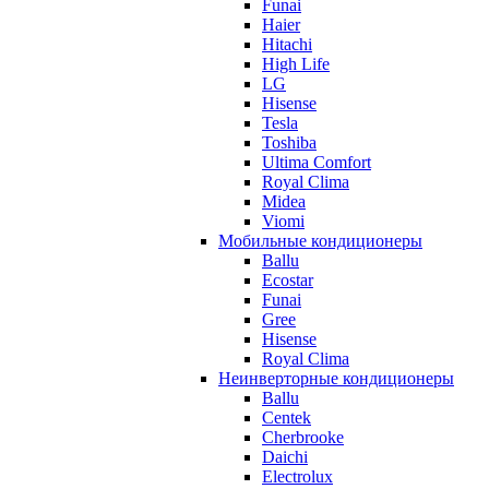
Funai
Haier
Hitachi
High Life
LG
Hisense
Tesla
Toshiba
Ultima Comfort
Royal Clima
Midea
Viomi
Мобильные кондиционеры
Ballu
Ecostar
Funai
Gree
Hisense
Royal Clima
Неинверторные кондиционеры
Ballu
Centek
Cherbrooke
Daichi
Electrolux