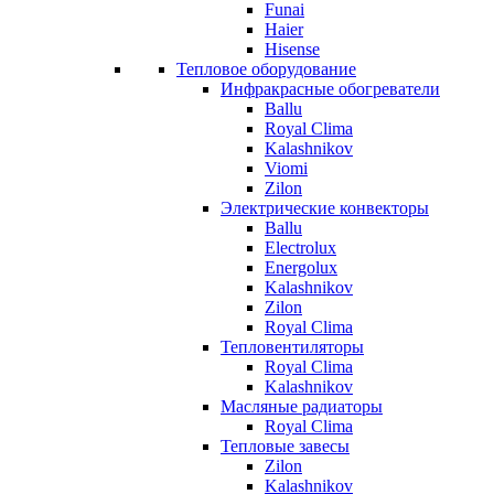
Funai
Haier
Hisense
Тепловое оборудование
Инфракрасные обогреватели
Ballu
Royal Clima
Kalashnikov
Viomi
Zilon
Электрические конвекторы
Ballu
Electrolux
Energolux
Kalashnikov
Zilon
Royal Clima
Тепловентиляторы
Royal Clima
Kalashnikov
Масляные радиаторы
Royal Clima
Тепловые завесы
Zilon
Kalashnikov