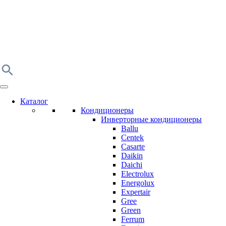
Каталог
Кондиционеры
Инверторные кондиционеры
Ballu
Centek
Casarte
Daikin
Daichi
Electrolux
Energolux
Expertair
Gree
Green
Ferrum