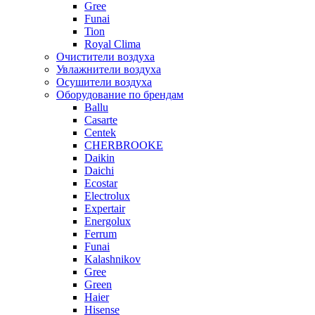
Gree
Funai
Tion
Royal Clima
Очистители воздуха
Увлажнители воздуха
Осушители воздуха
Оборудование по брендам
Ballu
Casarte
Centek
CHERBROOKE
Daikin
Daichi
Ecostar
Electrolux
Expertair
Energolux
Ferrum
Funai
Kalashnikov
Gree
Grеen
Haier
Hisense