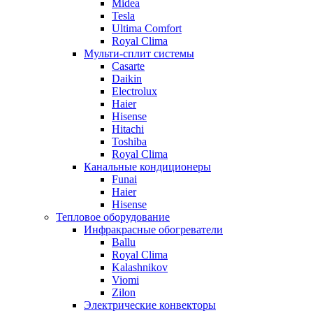
Midea
Tesla
Ultima Comfort
Royal Clima
Мульти-сплит системы
Casarte
Daikin
Electrolux
Haier
Hisense
Hitachi
Toshiba
Royal Clima
Канальные кондиционеры
Funai
Haier
Hisense
Тепловое оборудование
Инфракрасные обогреватели
Ballu
Royal Clima
Kalashnikov
Viomi
Zilon
Электрические конвекторы