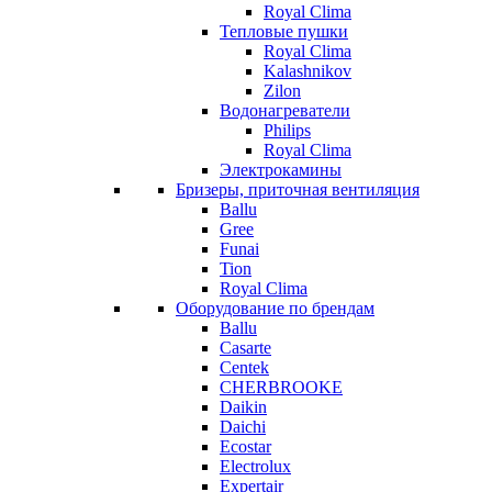
Royal Clima
Тепловые пушки
Royal Clima
Kalashnikov
Zilon
Водонагреватели
Philips
Royal Clima
Электрокамины
Бризеры, приточная вентиляция
Ballu
Gree
Funai
Tion
Royal Clima
Оборудование по брендам
Ballu
Casarte
Centek
CHERBROOKE
Daikin
Daichi
Ecostar
Electrolux
Expertair