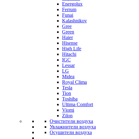
Energolux
Ferrum
Funai
Kalashnikov
Gree
Grеen
Haier
Hisense
High Life
Hitachi
IGC
Lessar
LG
Midea
Royal Clima
Tesla
Tion
Toshiba
Ultima Comfort
Viomi
Zilon
Очистители воздуха
Увлажнители воздуха
Осушители воздуха