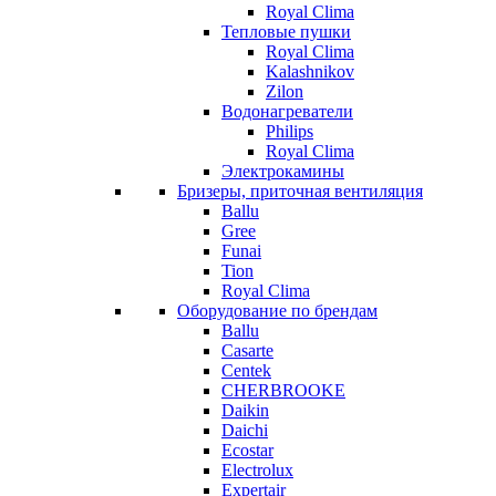
Royal Clima
Тепловые пушки
Royal Clima
Kalashnikov
Zilon
Водонагреватели
Philips
Royal Clima
Электрокамины
Бризеры, приточная вентиляция
Ballu
Gree
Funai
Tion
Royal Clima
Оборудование по брендам
Ballu
Casarte
Centek
CHERBROOKE
Daikin
Daichi
Ecostar
Electrolux
Expertair