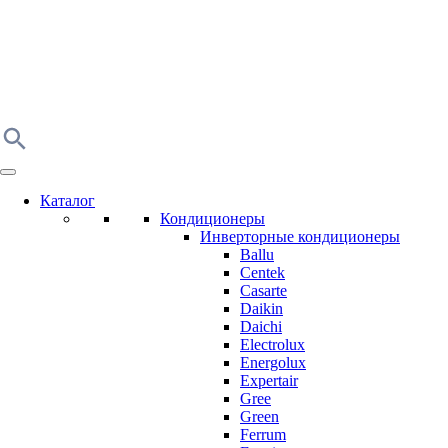
Каталог
Кондиционеры
Инверторные кондиционеры
Ballu
Centek
Casarte
Daikin
Daichi
Electrolux
Energolux
Expertair
Gree
Green
Ferrum