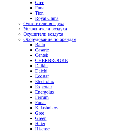
Gree
Funai
Tion
Royal Clima
Очистители воздуха
Увлажнители воздуха
Осушители воздуха
Оборудование по брендам
Ballu
Casarte
Centek
CHERBROOKE
Daikin
Daichi
Ecostar
Electrolux
Expertair
Energolux
Ferrum
Funai
Kalashnikov
Gree
Grеen
Haier
Hisense