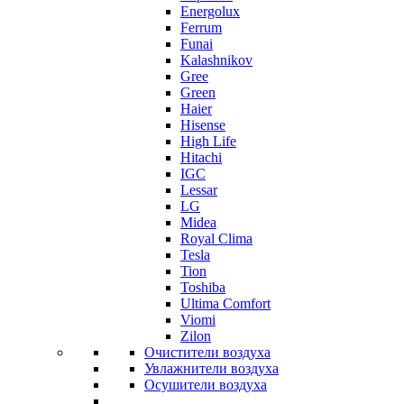
Energolux
Ferrum
Funai
Kalashnikov
Gree
Grеen
Haier
Hisense
High Life
Hitachi
IGC
Lessar
LG
Midea
Royal Clima
Tesla
Tion
Toshiba
Ultima Comfort
Viomi
Zilon
Очистители воздуха
Увлажнители воздуха
Осушители воздуха