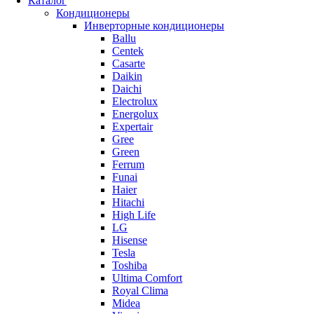
Каталог
Кондиционеры
Инверторные кондиционеры
Ballu
Centek
Casarte
Daikin
Daichi
Electrolux
Energolux
Expertair
Gree
Green
Ferrum
Funai
Haier
Hitachi
High Life
LG
Hisense
Tesla
Toshiba
Ultima Comfort
Royal Clima
Midea