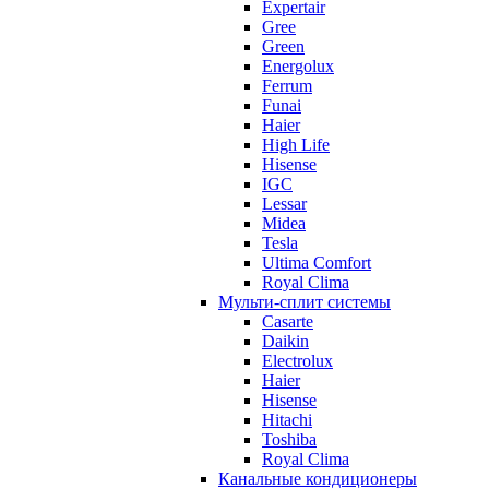
Expertair
Gree
Green
Energolux
Ferrum
Funai
Haier
High Life
Hisense
IGC
Lessar
Midea
Tesla
Ultima Comfort
Royal Clima
Мульти-сплит системы
Casarte
Daikin
Electrolux
Haier
Hisense
Hitachi
Toshiba
Royal Clima
Канальные кондиционеры