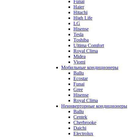
Funai
Haier
Hitachi
High Life
LG
Hisense
Tesla
Toshiba
Ultima Comfort
Royal Clima
Midea
Viomi
Мобильные кондиционеры
Ballu
Ecostar
Funai
Gree
Hisense
Royal Clima
Неинверторные кондиционеры
Ballu
Centek
Cherbrooke
Daichi
Electrolux