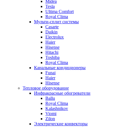
Midea
Tesla
Ultima Comfort
Royal Clima
Мульти-сплит системы
Casarte
Daikin
Electrolux
Haier
Hisense
Hitachi
Toshiba
Royal Clima
Канальные кондиционеры
Funai
Haier
Hisense
Тепловое оборудование
Инфракрасные обогреватели
Ballu
Royal Clima
Kalashnikov
Viomi
Zilon
Электрические конвекторы