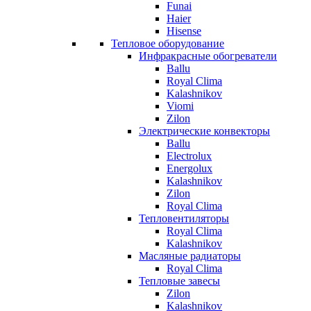
Funai
Haier
Hisense
Тепловое оборудование
Инфракрасные обогреватели
Ballu
Royal Clima
Kalashnikov
Viomi
Zilon
Электрические конвекторы
Ballu
Electrolux
Energolux
Kalashnikov
Zilon
Royal Clima
Тепловентиляторы
Royal Clima
Kalashnikov
Масляные радиаторы
Royal Clima
Тепловые завесы
Zilon
Kalashnikov