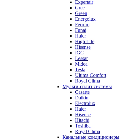
Expertair
Gree
Green
Energolux
Ferrum
Funai
Haier
High Life
Hisense
IGC
Lessar
Midea
Tesla
Ultima Comfort
Royal Clima
Мульти-сплит системы
Casarte
Daikin
Electrolux
Haier
Hisense
Hitachi
Toshiba
Royal Clima
Канальные кондиционеры