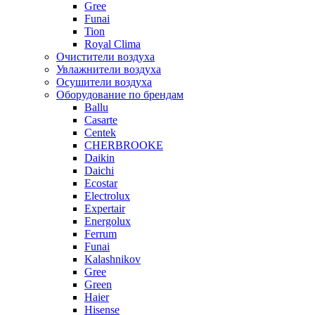
Gree
Funai
Tion
Royal Clima
Очистители воздуха
Увлажнители воздуха
Осушители воздуха
Оборудование по брендам
Ballu
Casarte
Centek
CHERBROOKE
Daikin
Daichi
Ecostar
Electrolux
Expertair
Energolux
Ferrum
Funai
Kalashnikov
Gree
Grеen
Haier
Hisense