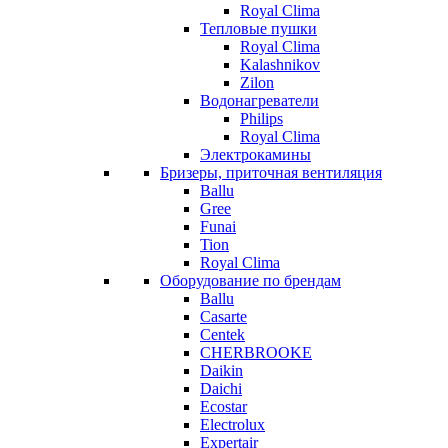
Royal Clima
Тепловые пушки
Royal Clima
Kalashnikov
Zilon
Водонагреватели
Philips
Royal Clima
Электрокамины
Бризеры, приточная вентиляция
Ballu
Gree
Funai
Tion
Royal Clima
Оборудование по брендам
Ballu
Casarte
Centek
CHERBROOKE
Daikin
Daichi
Ecostar
Electrolux
Expertair