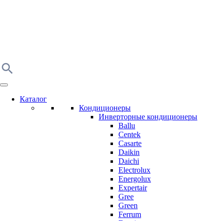
Каталог
Кондиционеры
Инверторные кондиционеры
Ballu
Centek
Casarte
Daikin
Daichi
Electrolux
Energolux
Expertair
Gree
Green
Ferrum