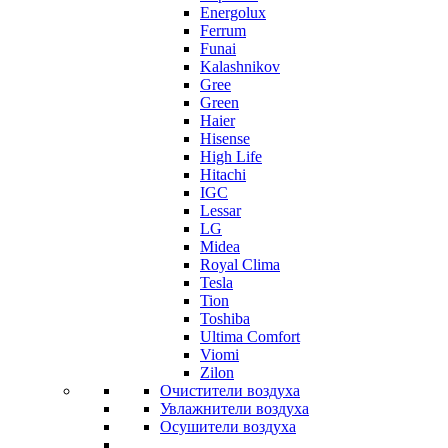
Energolux
Ferrum
Funai
Kalashnikov
Gree
Grеen
Haier
Hisense
High Life
Hitachi
IGC
Lessar
LG
Midea
Royal Clima
Tesla
Tion
Toshiba
Ultima Comfort
Viomi
Zilon
Очистители воздуха
Увлажнители воздуха
Осушители воздуха