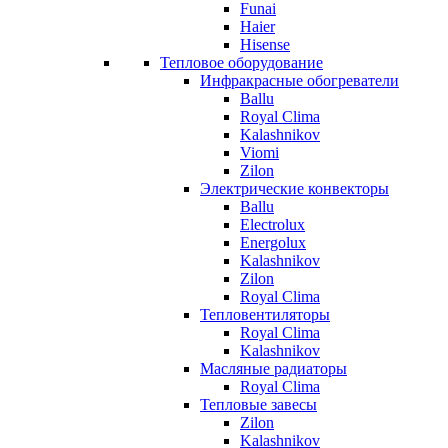
Funai
Haier
Hisense
Тепловое оборудование
Инфракрасные обогреватели
Ballu
Royal Clima
Kalashnikov
Viomi
Zilon
Электрические конвекторы
Ballu
Electrolux
Energolux
Kalashnikov
Zilon
Royal Clima
Тепловентиляторы
Royal Clima
Kalashnikov
Масляные радиаторы
Royal Clima
Тепловые завесы
Zilon
Kalashnikov