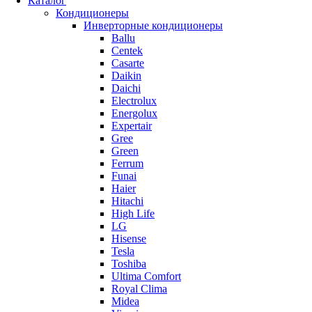
Каталог
Кондиционеры
Инверторные кондиционеры
Ballu
Centek
Casarte
Daikin
Daichi
Electrolux
Energolux
Expertair
Gree
Green
Ferrum
Funai
Haier
Hitachi
High Life
LG
Hisense
Tesla
Toshiba
Ultima Comfort
Royal Clima
Midea