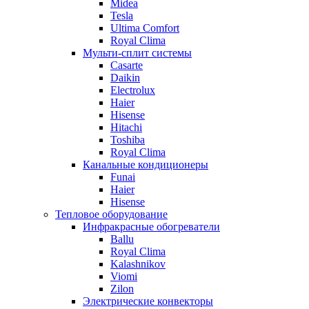
Midea
Tesla
Ultima Comfort
Royal Clima
Мульти-сплит системы
Casarte
Daikin
Electrolux
Haier
Hisense
Hitachi
Toshiba
Royal Clima
Канальные кондиционеры
Funai
Haier
Hisense
Тепловое оборудование
Инфракрасные обогреватели
Ballu
Royal Clima
Kalashnikov
Viomi
Zilon
Электрические конвекторы