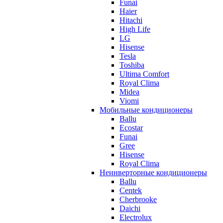
Funai
Haier
Hitachi
High Life
LG
Hisense
Tesla
Toshiba
Ultima Comfort
Royal Clima
Midea
Viomi
Мобильные кондиционеры
Ballu
Ecostar
Funai
Gree
Hisense
Royal Clima
Неинверторные кондиционеры
Ballu
Centek
Cherbrooke
Daichi
Electrolux