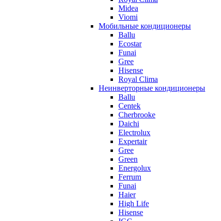
Midea
Viomi
Мобильные кондиционеры
Ballu
Ecostar
Funai
Gree
Hisense
Royal Clima
Неинверторные кондиционеры
Ballu
Centek
Cherbrooke
Daichi
Electrolux
Expertair
Gree
Green
Energolux
Ferrum
Funai
Haier
High Life
Hisense