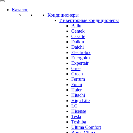
Каталог
Кондиционеры
Инверторные кондиционеры
Ballu
Centek
Casarte
Daikin
Daichi
Electrolux
Energolux
Expertair
Gree
Green
Ferrum
Funai
Haier
Hitachi
High Life
LG
Hisense
Tesla
Toshiba
Ultima Comfort
Royal Clima