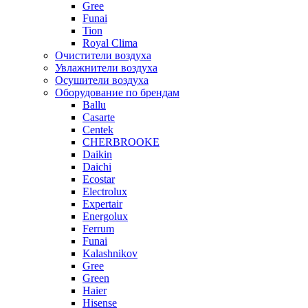
Gree
Funai
Tion
Royal Clima
Очистители воздуха
Увлажнители воздуха
Осушители воздуха
Оборудование по брендам
Ballu
Casarte
Centek
CHERBROOKE
Daikin
Daichi
Ecostar
Electrolux
Expertair
Energolux
Ferrum
Funai
Kalashnikov
Gree
Grеen
Haier
Hisense