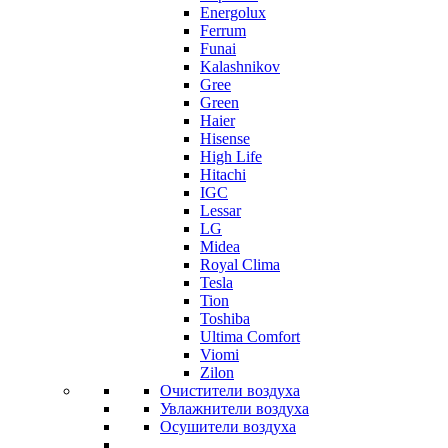
Energolux
Ferrum
Funai
Kalashnikov
Gree
Grеen
Haier
Hisense
High Life
Hitachi
IGC
Lessar
LG
Midea
Royal Clima
Tesla
Tion
Toshiba
Ultima Comfort
Viomi
Zilon
Очистители воздуха
Увлажнители воздуха
Осушители воздуха