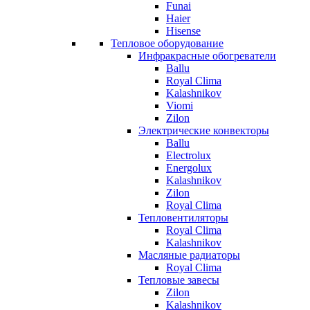
Funai
Haier
Hisense
Тепловое оборудование
Инфракрасные обогреватели
Ballu
Royal Clima
Kalashnikov
Viomi
Zilon
Электрические конвекторы
Ballu
Electrolux
Energolux
Kalashnikov
Zilon
Royal Clima
Тепловентиляторы
Royal Clima
Kalashnikov
Масляные радиаторы
Royal Clima
Тепловые завесы
Zilon
Kalashnikov