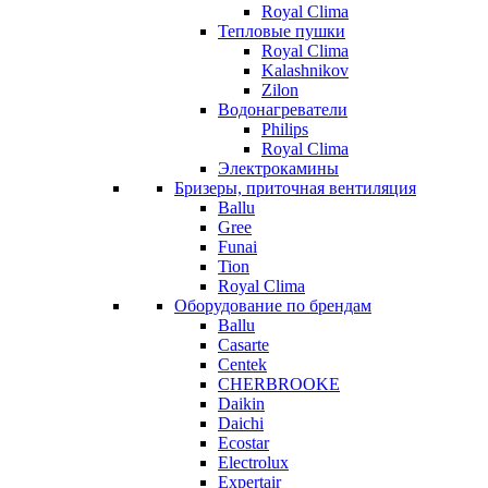
Royal Clima
Тепловые пушки
Royal Clima
Kalashnikov
Zilon
Водонагреватели
Philips
Royal Clima
Электрокамины
Бризеры, приточная вентиляция
Ballu
Gree
Funai
Tion
Royal Clima
Оборудование по брендам
Ballu
Casarte
Centek
CHERBROOKE
Daikin
Daichi
Ecostar
Electrolux
Expertair