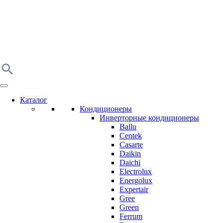
Каталог
Кондиционеры
Инверторные кондиционеры
Ballu
Centek
Casarte
Daikin
Daichi
Electrolux
Energolux
Expertair
Gree
Green
Ferrum