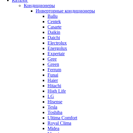
Каталог
Кондиционеры
Инверторные кондиционеры
Ballu
Centek
Casarte
Daikin
Daichi
Electrolux
Energolux
Expertair
Gree
Green
Ferrum
Funai
Haier
Hitachi
High Life
LG
Hisense
Tesla
Toshiba
Ultima Comfort
Royal Clima
Midea