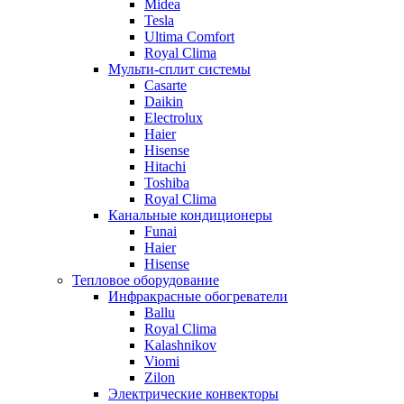
Midea
Tesla
Ultima Comfort
Royal Clima
Мульти-сплит системы
Casarte
Daikin
Electrolux
Haier
Hisense
Hitachi
Toshiba
Royal Clima
Канальные кондиционеры
Funai
Haier
Hisense
Тепловое оборудование
Инфракрасные обогреватели
Ballu
Royal Clima
Kalashnikov
Viomi
Zilon
Электрические конвекторы