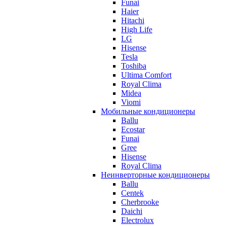
Funai
Haier
Hitachi
High Life
LG
Hisense
Tesla
Toshiba
Ultima Comfort
Royal Clima
Midea
Viomi
Мобильные кондиционеры
Ballu
Ecostar
Funai
Gree
Hisense
Royal Clima
Неинверторные кондиционеры
Ballu
Centek
Cherbrooke
Daichi
Electrolux