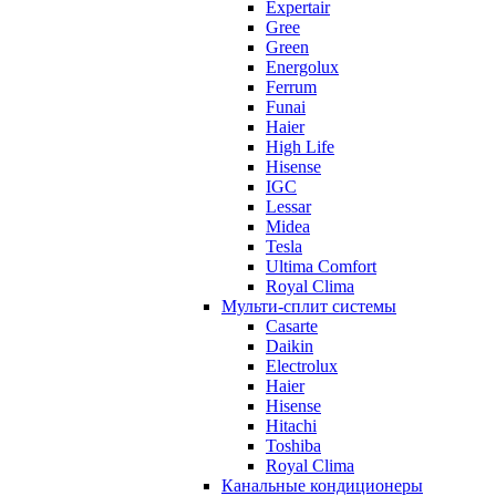
Expertair
Gree
Green
Energolux
Ferrum
Funai
Haier
High Life
Hisense
IGC
Lessar
Midea
Tesla
Ultima Comfort
Royal Clima
Мульти-сплит системы
Casarte
Daikin
Electrolux
Haier
Hisense
Hitachi
Toshiba
Royal Clima
Канальные кондиционеры